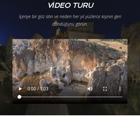
VİDEO TURU
İçeriye bir göz atın ve neden her yıl yüzlerce kişinin geri
döndüğünü görün.