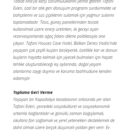
Tabiat Ana'ya karşı sorumluluklarını yerine getiren Tafoni
Evleri, özel bir atık geri dönüşüm programı sürdürmekte ve
bahçelerini ve süs çiçeklerini sulamak için yağmur sularını
toplamaktadır. Tesis, güneş panellerinden tesiste
kullanılmak üzere enerji üretirken, iki geceyi aşan
rezervasyonlarda ağaç fidanı dikme politikasıyla öne
çıkıyor. Tafoni Houses Cave Hotel, Balkan Deresi Vadisi'nde
yaşayan çok çeşitli kuşları besleyerek, özellikle kar ve donun
kuşların hayatta kalmak için yiyecek bulmaları için hayati
tehlike oluşturabileceği kış aylarında, doğal yaşam
alanlarına saygı duyma ve koruma taahhüdüne kendini
adamıştır.
Topluma Geri Verme
Yaşayan bir Kapadokya kasabasının ortasında yer alan
Tafoni Evleri, çevredeki sosyokültürel ve sosyoekonomik
ortamla bağlantılıdır ve gönüllü zaman bağışlamak,
okullara fon sağlamak ve yerel yetenekleri desteklemek de
dahil olmak üzere birçok düşünceli yoldan geri verir. Ev