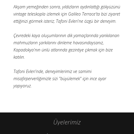
Akşam yemeğinden sonra, yıldızların aydınlattığı gökyüzünü
vintage teleskopla izlemek için Galileo Terrace'ta bizi ziyaret
ettiğinizi görmek isteriz; Tafoni Evleri'ne özgü bir deneyim.
Çevredeki kaya oluşumlarının dik yamaçlarında yankılanan
mahmuzların şarkılarını dinleme havasındaysanız,
Kapadokya'nın ünlü atlarında gezintiye çıkmak için bize
katılın.
Tafoni Evleri'nde, deneyimlerimiz ve samimi
misafirperverliğimizle sizi "büyülemek" için ince ayar
yapıyoruz.
Üyelerimiz