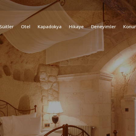
Süitler
Otel
Kapadokya
Hikaye
Deneyimler
Konu