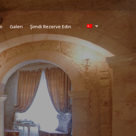
m
Galeri
Şimdi Rezerve Edin
.