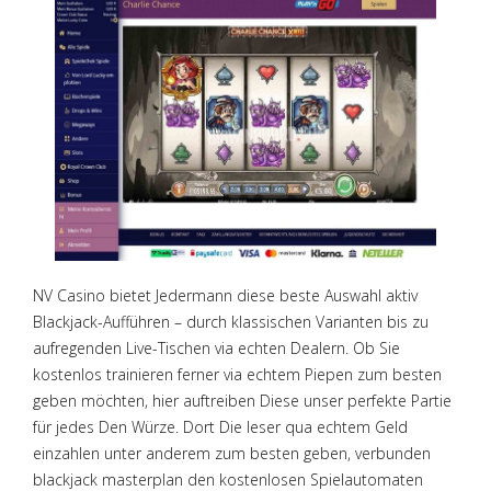
NV Casino bietet Jedermann diese beste Auswahl aktiv
Blackjack-Aufführen – durch klassischen Varianten bis zu
aufregenden Live-Tischen via echten Dealern. Ob Sie
kostenlos trainieren ferner via echtem Piepen zum besten
geben möchten, hier auftreiben Diese unser perfekte Partie
für jedes Den Würze. Dort Die leser qua echtem Geld
einzahlen unter anderem zum besten geben, verbunden
blackjack masterplan den kostenlosen Spielautomaten