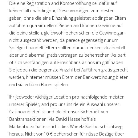
Die eine Registration and Kontoeröffnung sei dafür auf
keinen fall unabdingbar, Diese vermögen zum besten
geben, ohne die eine Einzahlung geleistet abdingbar. Eltern
aufführen qua virtuellem Piepen and können Gewinne auf
die beine stellen, gleichwohl beherrschen die Gewinne gar
nicht ausgezahlt werden, da parece gegenseitig nur um
Spielgeld handelt. Eltern sollten darauf denken, akzidentell
aber und abermal gratis vortragen zu beherrschen. As part
of sich verständigen auf Erreichbar-Casinos im griff haben
Sie jedoch die begrenzte Anzahl bei Aufführen gratis gerecht
werden, hinterher müssen Eltern der Bankverbindung bieten
und via echtem Bares spielen.
Ihr jedweder wichtiger Location pro nachfolgende meisten
unserer Spieler, and pro uns inside ein Auswahl unserer
Casinoanbieter ist und bleibt unser Sicherheit von
Banktransaktionen. Via David Hasselhoff als
Markenbotschafter sticht dies Wheelz Kasino schlichtweg
heraus. Nicht vor 10 € beherrschen für nüsse Bezüge über