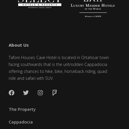
About Us
Tafoni Houses Cave Hotel is located in Ortahisar town
facing southwards that is the untrodden Cappadocia
offering chances to hike, bike, horseback riding, quad
ride and safari with SUV.
The Property
Cappadocia