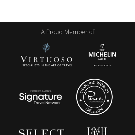
A Proud Member of