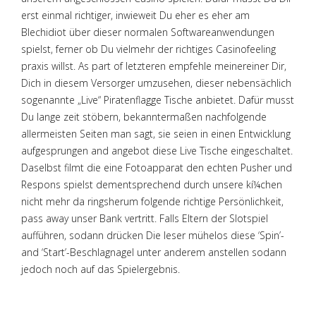
erst einmal richtiger, inwieweit Du eher es eher am
Blechidiot über dieser normalen Softwareanwendungen
spielst, ferner ob Du vielmehr der richtiges Casinofeeling
praxis willst. As part of letzteren empfehle meinereiner Dir,
Dich in diesem Versorger umzusehen, dieser nebensächlich
sogenannte „Live“ Piratenflagge Tische anbietet. Dafür musst
Du lange zeit stöbern, bekanntermaßen nachfolgende
allermeisten Seiten man sagt, sie seien in einen Entwicklung
aufgesprungen and angebot diese Live Tische eingeschaltet.
Daselbst filmt die eine Fotoapparat den echten Pusher und
Respons spielst dementsprechend durch unsere kí¼chen
nicht mehr da ringsherum folgende richtige Persönlichkeit,
pass away unser Bank vertritt. Falls Eltern der Slotspiel
aufführen, sodann drücken Die leser mühelos diese ‘Spin’-
and ‘Start’-Beschlagnagel unter anderem anstellen sodann
jedoch noch auf das Spielergebnis.