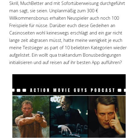
Skrill, MuchBetter and mit Sofortüberweisung durchgeführt
man sagt, sie seien. Unplanmäßig zum 300 €
Willkommensbonus erhalten Neuspieler auch noch 100
Freispiele für nüsse. Darüber euch diese Gedeihen an
Casinoseiten wohl keineswegs erschlägt and ein gar nicht
lange zeit abgrasen müsst, hatte meine wenigkeit je euch
meine Testsieger as part of 10 beliebten Kategorien wieder
aufgelistet. Ein wollt qua traktandum Bonusbedingungen
initialisieren und auf reisen auf ihr besten App aufführen?