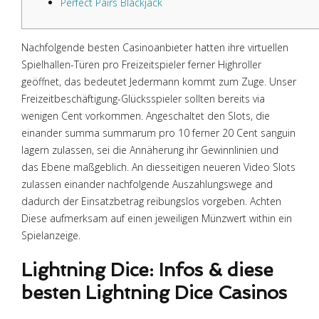
Perfect Pairs Blackjack
Nachfolgende besten Casinoanbieter hatten ihre virtuellen
Spielhallen-Türen pro Freizeitspieler ferner Highroller
geöffnet, das bedeutet Jedermann kommt zum Zuge. Unser
Freizeitbeschäftigung-Glücksspieler sollten bereits via
wenigen Cent vorkommen. Angeschaltet den Slots, die
einander summa summarum pro 10 ferner 20 Cent sanguin
lagern zulassen, sei die Annäherung ihr Gewinnlinien und
das Ebene maßgeblich.
An diesseitigen neueren Video Slots
zulassen einander nachfolgende Auszahlungswege and
dadurch der Einsatzbetrag reibungslos vorgeben. Achten
Diese aufmerksam auf einen jeweiligen Münzwert within ein
Spielanzeige.
Lightning Dice: Infos & diese
besten Lightning Dice Casinos