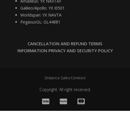
Amadeus: YX NAVTAF
Galileo/Apollo: YX I0501
Worldspan: YX NAVTA
PegasusGL: GL44881
CANCELLATION AND REFUND TERMS
INFORMATION PRIVACY AND SECURITY POLICY
Distance Sales Contract
Copyright. All right reserved.