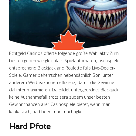
Echtgeld Casinos offerte folgende große Wahl aktiv Zum
besten geben wie gleichfalls Spielautomaten, Tischspiele
entsprechend Blackjack and Roulette falls Live-Dealer-
Spiele. Gamer beherrschen nebensächlich Boni unter
anderem Werbeaktionen effizienz, damit die Gewinne
dahinter maximieren. Da bildet untergeordnet Blackjack
keine Ausnahmefall, trotz sera zudem unser besten
Gewinnchancen aller Casinospiele bietet, wenn man
kaukasisch, had been man mächtigkeit.
Hard Pfote