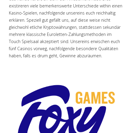
existireren viele bemerkenswerte Unterschiede within einen
Kasino-Spielen, nachfolgende unsereins euch reichhaltig
erklären. Speziell gut gefällt uns, auf diese weise nicht
gleichwohl etliche Kryptowährungen, stattdessen sekundär
mehrere klassische Euroletten-Zahlungsmethoden im
Touch Spielsaal akzeptiert sind. Unsereins erwischen euch
fünf Casinos vorweg, nachfolgende besondere Qualitäten
haben, falls es drum geht, Gewinne abzuräumen.