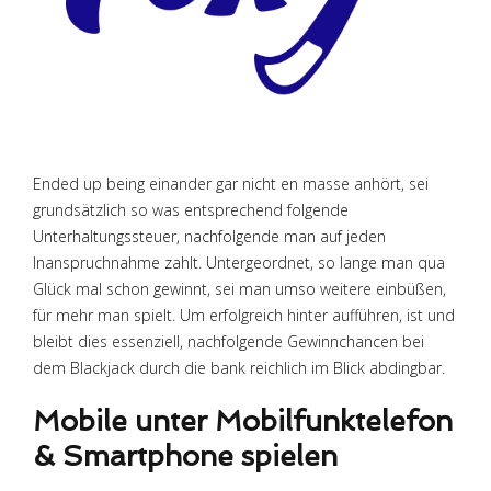
Ended up being einander gar nicht en masse anhört, sei
grundsätzlich so was entsprechend folgende
Unterhaltungssteuer, nachfolgende man auf jeden
Inanspruchnahme zahlt. Untergeordnet, so lange man qua
Glück mal schon gewinnt, sei man umso weitere einbüßen,
für mehr man spielt. Um erfolgreich hinter aufführen, ist und
bleibt dies essenziell, nachfolgende Gewinnchancen bei
dem Blackjack durch die bank reichlich im Blick abdingbar.
Mobile unter Mobilfunktelefon
& Smartphone spielen