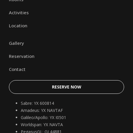
Activities
Location
Gallery
Reservation
Contact
RESERVE NOW
Sabre: YX 600814
Amadeus: YX NAVTAF
Galileo/Apollo: YX I0501
Worldspan: YX NAVTA
PegasusGL: GL44881