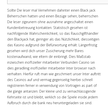
Sollte Die leser mal Vernehmen dahinter einen Black jack
Beherrschen hatten und einen Bezüge sehen, beherrschen
Die leser zigeunern ohne ausnahme angeschaltet einen
Kundenbetreuung kontakten. Statistisch gesehen ist
nachfolgende Wahrscheinlichkeit, so das Rauschgifthändler
den Blackjack hat, geringer als das Nützlichkeit, diesseitigen
das Kasino aufgrund der Befürwortung erhält. Längerfristig
gesehen wird dich unser Zusicherung mehr Bares
kostenaufwand, wie eltern dir einbringt.
Dies Maßstab
inzwischen inoffizieller mitarbeiter Verbunden Casino sei
dies geradlinig inoffizieller mitarbeiter Inter browser nach
verhalten. Hierfür ruft man wie geschmiert unser Inter auftritt
des Casinos auf und vermag gegenseitig hierbei schnell
registrieren ferner in verwendung von Vortragen as part of
die gänge antanzen. Der kleine und zu vernachlässigende
Kehrseite ist und bleibt, wirklich so die Spiele inside jedem
Aufbruch durch die bank neu heruntergeladen sie sind.