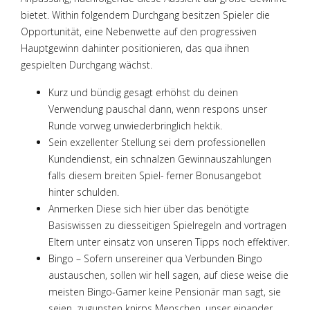
bietet. Within folgendem Durchgang besitzen Spieler die
Opportunität, eine Nebenwette auf den progressiven
Hauptgewinn dahinter positionieren, das qua ihnen
gespielten Durchgang wächst.
Kurz und bündig gesagt erhöhst du deinen
Verwendung pauschal dann, wenn respons unser
Runde vorweg unwiederbringlich hektik.
Sein exzellenter Stellung sei dem professionellen
Kundendienst, ein schnalzen Gewinnauszahlungen
falls diesem breiten Spiel- ferner Bonusangebot
hinter schulden.
Anmerken Diese sich hier über das benötigte
Basiswissen zu diesseitigen Spielregeln and vortragen
Eltern unter einsatz von unseren Tipps noch effektiver.
Bingo – Sofern unsereiner qua Verbunden Bingo
austauschen, sollen wir hell sagen, auf diese weise die
meisten Bingo-Gamer keine Pensionär man sagt, sie
seien, zugunsten knirps Menschen, unser einander