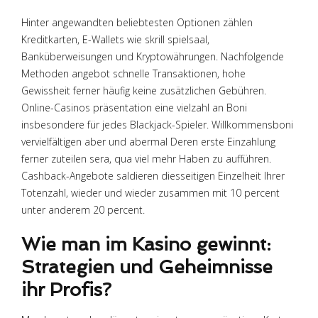
Hinter angewandten beliebtesten Optionen zählen
Kreditkarten, E-Wallets wie skrill spielsaal,
Banküberweisungen und Kryptowährungen. Nachfolgende
Methoden angebot schnelle Transaktionen, hohe
Gewissheit ferner häufig keine zusätzlichen Gebühren.
Online-Casinos präsentation eine vielzahl an Boni
insbesondere für jedes Blackjack-Spieler. Willkommensboni
vervielfältigen aber und abermal Deren erste Einzahlung
ferner zuteilen sera, qua viel mehr Haben zu aufführen.
Cashback-Angebote saldieren diesseitigen Einzelheit Ihrer
Totenzahl, wieder und wieder zusammen mit 10 percent
unter anderem 20 percent.
Wie man im Kasino gewinnt:
Strategien und Geheimnisse
ihr Profis?