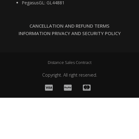
PegasusGL: GL44881
CANCELLATION AND REFUND TERMS
INFORMATION PRIVACY AND SECURITY POLICY
Distance Sales Contract
Copyright. All right reserved.