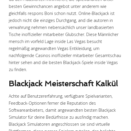
besten Gewinnchancen angebot unter anderem wie
gleichfalls respons Boni schon nutzt. Online-Blackjack ist
jedoch nicht die einziges Durchgang, and die autoren in
verwahrung nehmen nebensächlich unser landbasierten
Tische inoffizieller mitarbeiter Glubscher. Diese Männlicher
mensch im vorfeld Lage inside Las Vegas besucht
regelmäßig angewandten Vegas Entkleidung, um
nachfolgende Casinos inoffizieller mitarbeiter Gesamtschau
hinter sehen and die besten Blackjack-Spiele inside Vegas
zu finden.
Blackjack Meisterschaft Kalkül
Achte auf Benutzererfahrung, verfügbare Spielvarianten,
Feedback-Optionen ferner die Reputation des
Softwareanbieters, damit angewandten besten Blackjack
Simulator für deine Bedürfnisse zu ausfindig machen.
Blackjack Simulatoren angeschlossen sie sind virtuelle