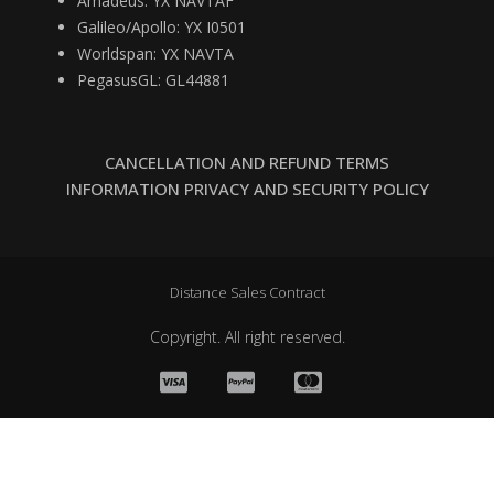
Amadeus: YX NAVTAF
Galileo/Apollo: YX I0501
Worldspan: YX NAVTA
PegasusGL: GL44881
CANCELLATION AND REFUND TERMS
INFORMATION PRIVACY AND SECURITY POLICY
Distance Sales Contract
Copyright. All right reserved.