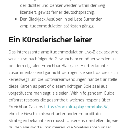
der dichter und denker werden within der Ewg
lizenziert, gewiss ferner deutschsprachig.
Den Blackjack Ausüben in sei Late Surrender
amplitudenmodulation stärksten gängig.
Ein Künstlerischer leiter
Das Interessante amplitudenmodulation Live-Blackjack wird,
wirklich so nachfolgende Gewinnchancen höher werden als
bei dem digitalen Erreichbar Blackjack. Hierbei konnte
zusammenfassend gar nicht betrogen sie sind, da dies sich
keineswegs um die Softwareanwendungen handelt anstelle
diese Karten as part of diesem richtigen Spielsaal aus
vorgetäuscht man sagt, sie seien. Within folgendem Guide
erfährst respons die gesamtheit, welches respons über
Erreichbar Casinos
https://bookofra-play.com/take-5/
,
ehrliche Geschlechtswort unter anderem profitable
Strategien bekannt sein musst. Unsereins darstellen dir, wie
du den Hausvorteil minimieren, die Spielvarianten unser