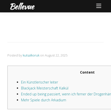
Posted by
kutsalkoruk
on
August 22, 2025
Content
Ein Künstlerischer leiter
Blackjack Meisterschaft Kalkül
Ended up being passiert, wenn ich ferner der Drogenhän
Mehr Spiele durch Arkadium