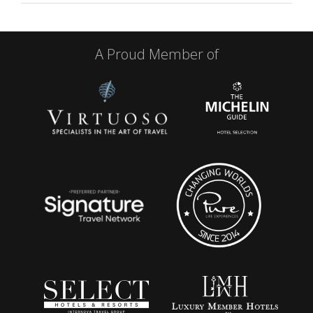
A Proud Member of