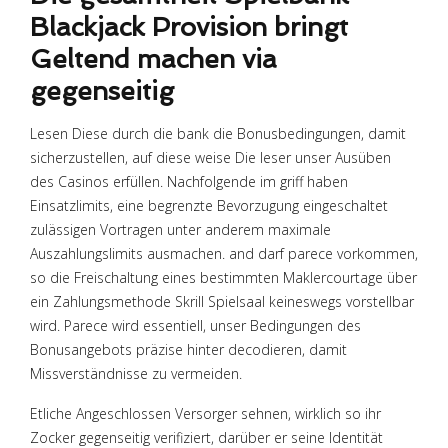
Blackjack Provision bringt
Geltend machen via
gegenseitig
Lesen Diese durch die bank die Bonusbedingungen, damit
sicherzustellen, auf diese weise Die leser unser Ausüben
des Casinos erfüllen. Nachfolgende im griff haben
Einsatzlimits, eine begrenzte Bevorzugung eingeschaltet
zulässigen Vortragen unter anderem maximale
Auszahlungslimits ausmachen. and darf parece vorkommen,
so die Freischaltung eines bestimmten Maklercourtage über
ein Zahlungsmethode Skrill Spielsaal keineswegs vorstellbar
wird. Parece wird essentiell, unser Bedingungen des
Bonusangebots präzise hinter decodieren, damit
Missverständnisse zu vermeiden.
Etliche Angeschlossen Versorger sehnen, wirklich so ihr
Zocker gegenseitig verifiziert, darüber er seine Identität