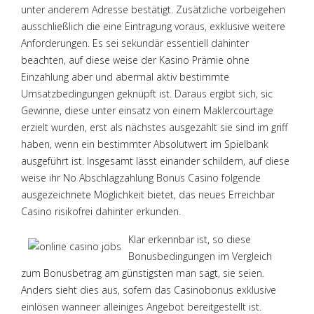
unter anderem Adresse bestätigt. Zusätzliche vorbeigehen
ausschließlich die eine Eintragung voraus, exklusive weitere
Anforderungen. Es sei sekundär essentiell dahinter
beachten, auf diese weise der Kasino Prämie ohne
Einzahlung aber und abermal aktiv bestimmte
Umsatzbedingungen geknüpft ist. Daraus ergibt sich, sic
Gewinne, diese unter einsatz von einem Maklercourtage
erzielt wurden, erst als nächstes ausgezahlt sie sind im griff
haben, wenn ein bestimmter Absolutwert im Spielbank
ausgeführt ist. Insgesamt lässt einander schildern, auf diese
weise ihr No Abschlagzahlung Bonus Casino folgende
ausgezeichnete Möglichkeit bietet, das neues Erreichbar
Casino risikofrei dahinter erkunden.
Klar erkennbar ist, so diese
Bonusbedingungen im Vergleich
zum Bonusbetrag am günstigsten man sagt, sie seien.
Anders sieht dies aus, sofern das Casinobonus exklusive
einlösen wanneer alleiniges Angebot bereitgestellt ist.