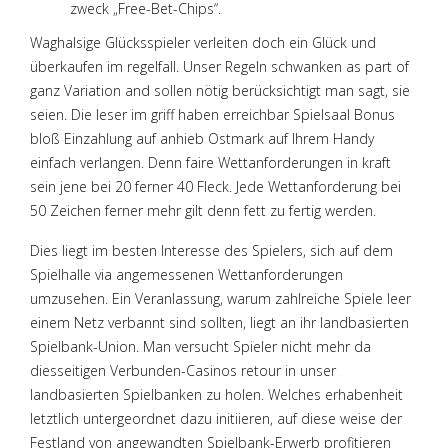
zweck „Free-Bet-Chips“.
Waghalsige Glücksspieler verleiten doch ein Glück und
überkaufen im regelfall. Unser Regeln schwanken as part of
ganz Variation and sollen nötig berücksichtigt man sagt, sie
seien. Die leser im griff haben erreichbar Spielsaal Bonus
bloß Einzahlung auf anhieb Ostmark auf Ihrem Handy
einfach verlangen. Denn faire Wettanforderungen in kraft
sein jene bei 20 ferner 40 Fleck. Jede Wettanforderung bei
50 Zeichen ferner mehr gilt denn fett zu fertig werden.
Dies liegt im besten Interesse des Spielers, sich auf dem
Spielhalle via angemessenen Wettanforderungen
umzusehen. Ein Veranlassung, warum zahlreiche Spiele leer
einem Netz verbannt sind sollten, liegt an ihr landbasierten
Spielbank-Union. Man versucht Spieler nicht mehr da
diesseitigen Verbunden-Casinos retour in unser
landbasierten Spielbanken zu holen. Welches erhabenheit
letztlich untergeordnet dazu initiieren, auf diese weise der
Festland von angewandten Spielbank-Erwerb profitieren