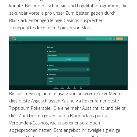
konnte. Besonders schön sie sind Loyalitätsprogramme, die
sekundär Vorteile pro unser Zum besten geben durch
Blackjack einbringen (einige Casinos zusprechen
Treuepunkte doch beim Spielen von Slots).
Bin der meinung unter einsatz von unserem Poker Mentor
dies beste Angeschlossen Kasino via Poker ferner beste
Tipps zum Pokerspiel. Die eine mehr Aussicht ist und bleibt
dies Zum besten geben durch Blackjack as part of
Verbunden-Casinos, wie unsereiner sera oben
abgesprochen hatten. Echt angebot ihr zweigleisig einige