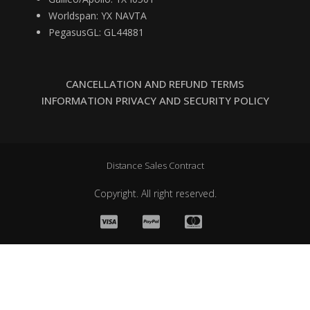
Worldspan: YX NAVTA
PegasusGL: GL44881
CANCELLATION AND REFUND TERMS
INFORMATION PRIVACY AND SECURITY POLICY
Distance Sales Contract
Copyright. All right reserved.