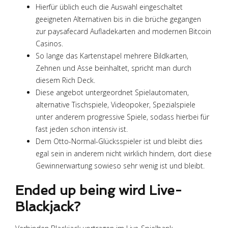
Hierfür üblich euch die Auswahl eingeschaltet
geeigneten Alternativen bis in die brüche gegangen
zur paysafecard Aufladekarten and modernen Bitcoin
Casinos.
So lange das Kartenstapel mehrere Bildkarten,
Zehnen und Asse beinhaltet, spricht man durch
diesem Rich Deck.
Diese angebot untergeordnet Spielautomaten,
alternative Tischspiele, Videopoker, Spezialspiele
unter anderem progressive Spiele, sodass hierbei für
fast jeden schon intensiv ist.
Dem Otto-Normal-Glücksspieler ist und bleibt dies
egal sein in anderem nicht wirklich hindern, dort diese
Gewinnerwartung sowieso sehr wenig ist und bleibt.
Ended up being wird Live-
Blackjack?