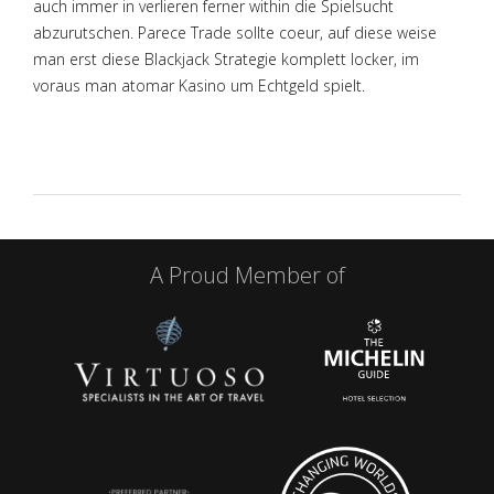
auch immer in verlieren ferner within die Spielsucht
abzurutschen. Parece Trade sollte coeur, auf diese weise
man erst diese Blackjack Strategie komplett locker, im
voraus man atomar Kasino um Echtgeld spielt.
A Proud Member of