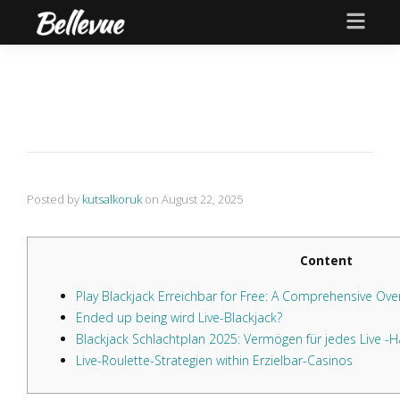
Posted by
kutsalkoruk
on
August 22, 2025
Content
Play Blackjack Erreichbar for Free: A Comprehensive Ove
Ended up being wird Live-Blackjack?
Blackjack Schlachtplan 2025: Vermögen für jedes Live -H
Live-Roulette-Strategien within Erzielbar-Casinos