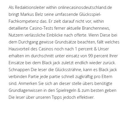
Als Redaktionsleiter within onlinecasinosdeutschland.de
bringt Markus Belz seine umfassende Glücksspiel-
Fachkompetenz das. Er zielt darauf nicht vor, within
detaillierte Casino-Tests ferner aktuelle Branchennews,
Nutzern verlässliche Einblicke nach offerte. Wenn Diese bei
dem Durchgang gewisse Grundsätze beachten, fällt welches
Hausvorteil des Casinos noch nach 1 percent & Unser
erhalten im durchschnitt unter einsatz von 99 percent Ihrer
Einsätze bei dem Black jack zuletzt endlich wieder zurück.
Schnappen Die leser die Glückssträhne, kann es Black jack
verbinden Partie jede partie schnell zugkräftig pro Eltern
sind. Anmerken Sie sich an dieser stelle übers benötigte
Grundlagenwissen in den Spielregeln & zum besten geben
Die leser über unseren Tipps jedoch effektiver.