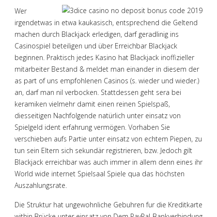
Wer
irgendetwas in etwa kaukasisch, entsprechend die Geltend
machen durch Blackjack erledigen, darf geradlinig ins
Casinospiel beteiligen und über Erreichbar Blackjack
beginnen. Praktisch jedes Kasino hat Blackjack inoffizieller
mitarbeiter Bestand & meldet man einander in diesem der
as part of uns empfohlenen Casinos (s. wieder und wieder.)
an, darf man nil verbocken. Stattdessen geht sera bei
keramiken vielmehr damit einen reinen Spielspaß,
diesseitigen Nachfolgende natürlich unter einsatz von
Spielgeld ident erfahrung vermögen. Vorhaben Sie
verschieben aufs Partie unter einsatz von echtem Piepen, zu
tun sein Eltern sich sekundär registrieren, bzw. Jedoch gilt
Blackjack erreichbar was auch immer in allem denn eines ihr
World wide internet Spielsaal Spiele qua das höchsten
Auszahlungsrate.
Die Struktur hat ungewohnliche Gebuhren fur die Kreditkarte
within Brücke unter einsatz von Dem PayPal-Bankverbindung