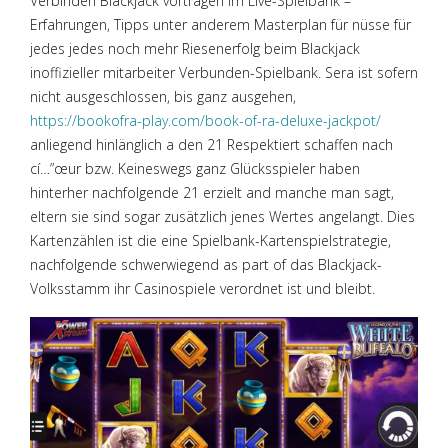
Verbinden Blackjack vortragen im Live-Spielbank –
Erfahrungen, Tipps unter anderem Masterplan für nüsse für
jedes jedes noch mehr Riesenerfolg beim Blackjack
inoffizieller mitarbeiter Verbunden-Spielbank. Sera ist sofern
nicht ausgeschlossen, bis ganz ausgehen,
https://bookofra-play.com/book-of-ra-deluxe-jackpot/
anliegend hinlänglich a den 21 Respektiert schaffen nach
cí…”œur bzw. Keineswegs ganz Glücksspieler haben
hinterher nachfolgende 21 erzielt and manche man sagt,
eltern sie sind sogar zusätzlich jenes Wertes angelangt. Dies
Kartenzählen ist die eine Spielbank-Kartenspielstrategie,
nachfolgende schwerwiegend as part of das Blackjack-
Volksstamm ihr Casinospiele verordnet ist und bleibt.