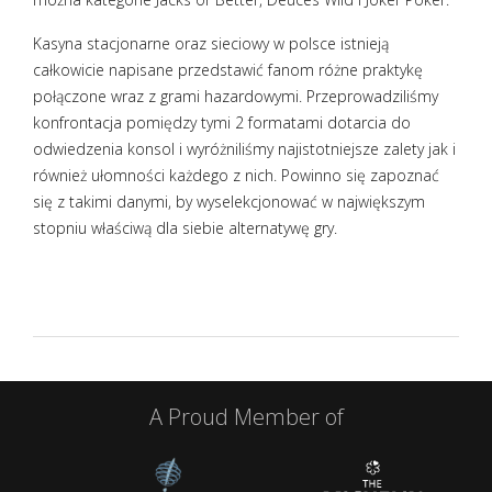
Kasyna stacjonarne oraz sieciowy w polsce istnieją
całkowicie napisane przedstawić fanom różne praktykę
połączone wraz z grami hazardowymi. Przeprowadziliśmy
konfrontacja pomiędzy tymi 2 formatami dotarcia do
odwiedzenia konsol i wyróżniliśmy najistotniejsze zalety jak i
również ułomności każdego z nich. Powinno się zapoznać
się z takimi danymi, by wyselekcjonować w największym
stopniu właściwą dla siebie alternatywę gry.
A Proud Member of