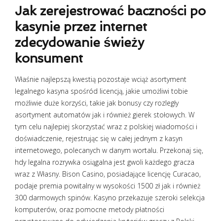
Jak zerejestrować baczności po
kasynie przez internet
zdecydowanie świeży
konsument
Właśnie najlepszą kwestią pozostaje wciąż asortyment
legalnego kasyna spośród licencją, jakie umożliwi tobie
możliwie duże korzyści, takie jak bonusy czy rozległy
asortyment automatów jak i również gierek stołowych. W
tym celu najlepiej skorzystać wraz z polskiej wiadomości i
doświadczenie, rejestrując się w całej jednym z kasyn
internetowego, polecanych w danym wortalu. Przekonaj się,
hdy legalna rozrywka osiągalna jest gwoli każdego gracza
wraz z Własny. Bison Casino, posiadające licencję Curacao,
podaje premia powitalny w wysokości 1500 zł jak i również
300 darmowych spinów. Kasyno przekazuje szeroki selekcja
komputerów, oraz pomocne metody płatności