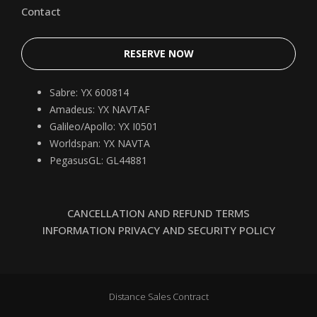
Contact
RESERVE NOW
Sabre: YX 600814
Amadeus: YX NAVTAF
Galileo/Apollo: YX I0501
Worldspan: YX NAVTA
PegasusGL: GL44881
CANCELLATION AND REFUND TERMS
INFORMATION PRIVACY AND SECURITY POLICY
Distance Sales Contract