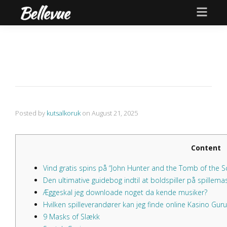
Posted by
kutsalkoruk
on
August 21, 2025
Content
Vind gratis spins på “John Hunter and the Tomb of the 
Den ultimative guidebog indtil at boldspiller på spillemas
Æggeskal jeg downloade noget da kende musiker?
Hvilken spilleverandører kan jeg finde online Kasino Guru
9 Masks of Slækk