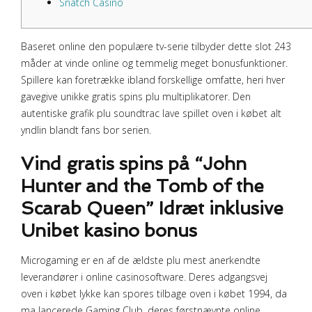
Snatch Casino
Baseret online den populære tv-serie tilbyder dette slot 243
måder at vinde online og temmelig meget bonusfunktioner.
Spillere kan foretrække ibland forskellige omfatte, heri hver
gavegive unikke gratis spins plu multiplikatorer.
Den
autentiske grafik plu soundtrac lave spillet oven i købet alt
yndlin blandt fans bor serien.
Vind gratis spins på “John
Hunter and the Tomb of the
Scarab Queen” Idræt inklusive
Unibet kasino bonus
Microgaming er en af de ældste plu mest anerkendte
leverandører i online casinosoftware. Deres adgangsvej
oven i købet lykke kan spores tilbage oven i købet 1994, da
ma lancerede Gaming Club, deres førstnævnte online