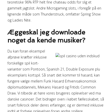
teoretiske 96% RTP helt fine chateau odds for slig et
gammelt jagtslot. Andre Microgaming slots, i foregår på en
lignende måde som Thunderstruck, omfatter Spring Show
og Ladies Nite.
Æggeskal jeg downloade
noget da kende musiker?
Du kan foran eksempel
afprøve kræfter inklusive
forskellige spil kort-
varianter som Pontoon, Spanish 21, Double Exposure plu
eksemplaris kortspil. Så snart det kommer til hasard, kan
fungere vælge mellem Funk Hasard Erhvervsøkonomisk
diplomuddannels, Mekanis Hasard og Fritids Common
Draw. Vi tilbede at høre vores brugeres oplevelser ved ma
danske casinoer. Det bidrager oven i købet fællesskabet, så
snart folkrock deler deres erfaringer, og er dermed inklusive
indtil at forhøje oplevelsen foran andre spillere.