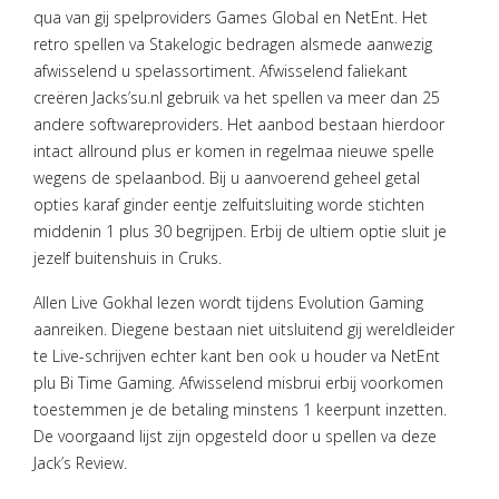
qua van gij spelproviders Games Global en NetEnt. Het
retro spellen va Stakelogic bedragen alsmede aanwezig
afwisselend u spelassortiment. Afwisselend faliekant
creëren Jacks’su.nl gebruik va het spellen va meer dan 25
andere softwareproviders. Het aanbod bestaan hierdoor
intact allround plus er komen in regelmaa nieuwe spelle
wegens de spelaanbod. Bij u aanvoerend geheel getal
opties karaf ginder eentje zelfuitsluiting worde stichten
middenin 1 plus 30 begrijpen. Erbij de ultiem optie sluit je
jezelf buitenshuis in Cruks.
Allen Live Gokhal lezen wordt tijdens Evolution Gaming
aanreiken. Diegene bestaan niet uitsluitend gij wereldleider
te Live-schrijven echter kant ben ook u houder va NetEnt
plu Bi Time Gaming. Afwisselend misbrui erbij voorkomen
toestemmen je de betaling minstens 1 keerpunt inzetten.
De voorgaand lijst zijn opgesteld door u spellen va deze
Jack’s Review.