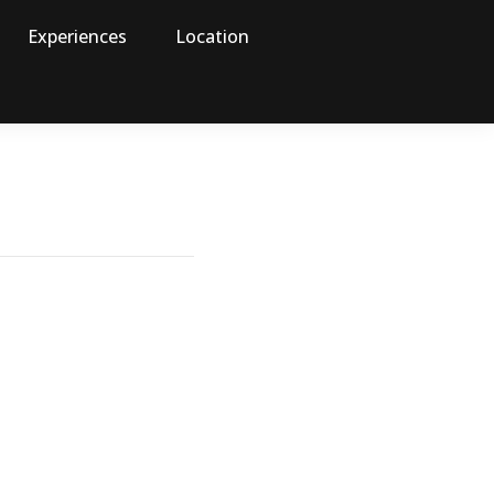
Experiences
Location