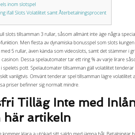
ls inom slotspel
ing ifall Slots Volatilitet samt Återbetalningsprocent
full slots tillsamman 3 rullar, såsom allmänt inte äge några speci
idofunktion. Men flesta av dynamiska bonusspel som slots kunge
s med 5 rullar, även kända som videoslots, samt det stämmer i gr
 casinon. Dessa spelautomater tar ett ring % av varje lirare sås
i spelets pott.
Spelautomater tillsamman gäll volatilitet tenderar 
ilt vanligtvis. Omvänt tenderar spel tillsamman lägre volatilitet a
a priser befinner sig normalt mindre.
ri Tilläg Inte med Inlå
 här artikeln
rare kommer klara a utökad sitt saldo med jämna hål. Betalningar