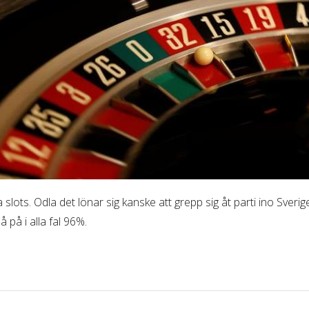
ots. Odla det lönar sig kanske att grepp sig åt parti ino Sverig
 på i alla fal 96%.