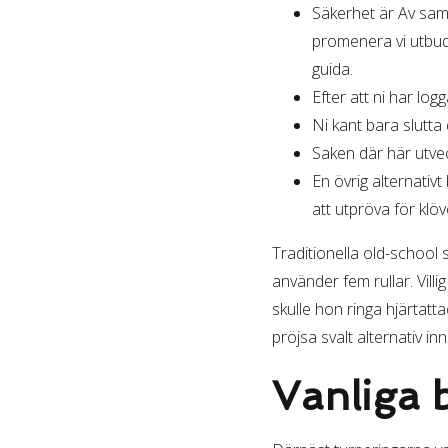
Säkerhet är Av samt
promenera vi utbu
guida.
Efter att ni har log
Ni kant bara slutta
Saken där här utvec
En övrig alternativ
att utpröva för klöv
Traditionella old-school
använder fem rullar. Vill
skulle hon ringa hjärtatt
pröjsa svalt alternativ inn
Vanliga 