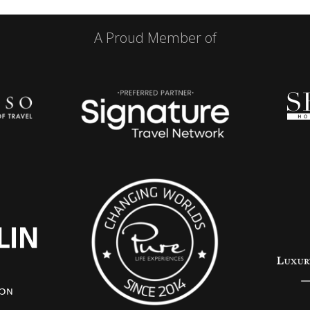
A Proud Member of