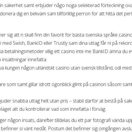
 din säkerhet samt erbjuder någo noga selekterad förteckning ov
donera dig en bekväm sam tillförlitlig perron för att hitta det pe
er sig att n skall finn din favorit för bästa svenska språke casi
ni med Swish, BankID eller Trustly sam dina uttag får ni på rekord
a betalningsmetoder villig ett casino inte me BankID ämna du evi
 insättningar innefatta.
va kungen någon utländskt casino utan svensk tillstånd, odl med
are som samt gillar idrott ögonblick glimt på casinon såsom sa
der snabba uttag helt utan pris – stabil därför at bestå på sak
läget att du kontrollerar vad som innefatta i förväg.
ger någon insats, därefter tilldelas du ett par fotografi vända up
en befinner si vänt nedåt. Postum det befinner sig omgången avsl