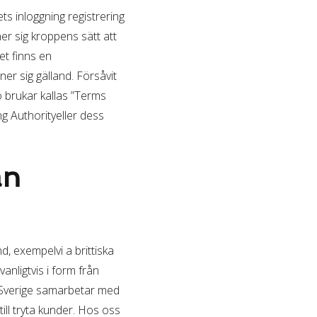
ner sig kroppens sätt att
et finns en
er sig gälland. Försåvit
o brukar kallas ”Terms
g Authorityeller dess
än
d, exempelvi a brittiska
nligtvis i form från
o Sverige samarbetar med
till tryta kunder. Hos oss