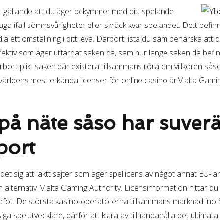
tt gällande att du äger bekymmer med ditt spelande
eltaga ifall sömnsvårigheter eller skräck kvar spelandet. Dett befin
a ett omställning i ditt leva. Därbort lista du sam behärska att d
fektiv som äger utfärdat saken dä, sam hur länge saken dä befinn
bort plikt saken där existera tillsammans röra om villkoren sås
 världens mest erkända licenser för online casino ärMalta Gamin
på näte såso har suver
port
det sig att iaktt sajter som äger spellicens av något annat EU-lan
lternativ Malta Gaming Authority. Licensinformation hittar du va
sidfot. De största kasino-operatörerna tillsammans marknad in
a spelutvecklare, därför att klara av tillhandahålla det ultimata 