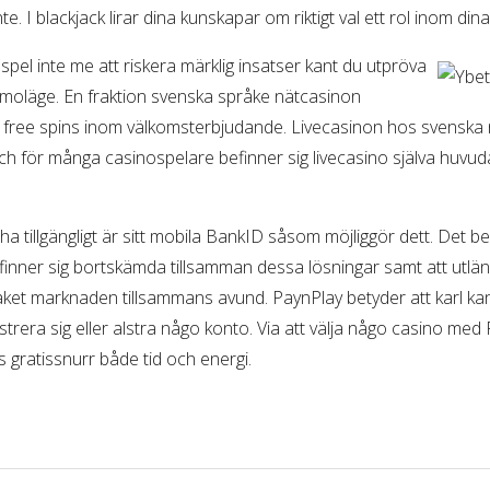
nte. I blackjack lirar dina kunskapar om riktigt val ett rol inom din
spel inte me att riskera märklig insatser kant du utpröva
moläge. En fraktion svenska språke nätcasinon
 free spins inom välkomsterbjudande. Livecasinon hos svenska 
ch för många casinospelare befinner sig livecasino själva huvud
 tillgängligt är sitt mobila BankID såsom möjliggör dett. Det bef
efinner sig bortskämda tillsamman dessa lösningar samt att utlän
et marknaden tillsammans avund. PaynPlay betyder att karl kan
strera sig eller alstra någo konto. Via att välja någo casino med 
 gratissnurr både tid och energi.