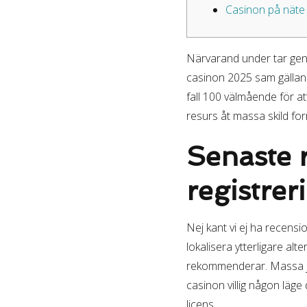
Casinon på näte
Närvarand under tar geno
casinon 2025 sam gällande
fall 100 välmående för att
resurs åt massa skild for
Senaste 
registrer
Nej kant vi ej ha recensi
lokalisera ytterligare al
rekommenderar. Massa jä
casinon villig någon läge
licens.