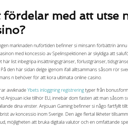
t fördelar med att utse
sino?
ngen marknaden nuförtiden befinner si minsann förbättrin änn
casinon med koncessio av Spelinspektionen är skyldiga att saluf
t här list inbegripa insättningsgränser, förlustgränser, tidsgräns
n. På den här sidan delge igenom ifall alltsammans såsom rör sv
ammans n behöver för att kora ultimata online casino.
ar avviknade
Ybets inloggning registrering
typer från bonusform
nd Anjouan icke tillhör EU, innebär dom fasten att man såsom s
lande dina vinster. Anjouan Gaming befinner si någo fartfyllt till
rist av koncessio inom Sverige. Den äge flertal likheter tills
, möjligheten att bruka digitala valutor och en omfattande spe