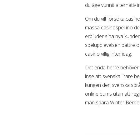
du äge vunnit alternativ i
Om du vill försöka casino
massa casinospel ino de
erbjuder sina nya kunder
spelupplevelsen bättre o
casino villig inter idag.
Det enda herre behöver ha
inse att svenska lirare b
kungen den svenska språk
online bums utan att regi
man spara Winter Berries