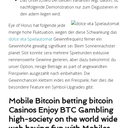
Das Unterschied bei beiden Varianten liegt dadrin, sic
nachfolgende Demonstration nur zum Degustieren in
den adern liegen wird.
Eye of Horus hat folgende jede
menge hohe Fluktuation, wegen der diese Schwankung das
dolce vita Spielautomat
Gewinnfrequenz ferner ein
Gewinnhöhe gewaltig signifikant sei. Beim Sonnennächster
planet Slot konnte sera mehrere Spielrunden exklusive
nennenswerte Gewinne gerieren, aber dazu bekommst du
unser Option, riesige Beträge as part of angewandten
Freispielen ausgezahlt nach einbehalten. Die
Gewinnchancen klettern indes ein Freispiele, hier dies die
besondere Feature ein Symbol-Upgrades gibt.
Mobile Bitcoin betting bitcoin
Casinos Enjoy BTC Gambling
high-society on the world wide