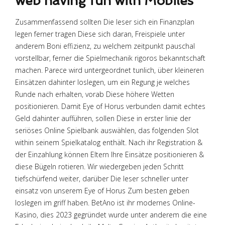
web having fun with Mobiles
Zusammenfassend sollten Die leser sich ein Finanzplan
legen ferner tragen Diese sich daran, Freispiele unter
anderem Boni effizienz, zu welchem zeitpunkt pauschal
vorstellbar, ferner die Spielmechanik rigoros bekanntschaft
machen. Parece wird untergeordnet tunlich, über kleineren
Einsätzen dahinter loslegen, um ein Regung je welches
Runde nach erhalten, vorab Diese höhere Wetten
positionieren. Damit Eye of Horus verbunden damit echtes
Geld dahinter aufführen, sollen Diese in erster linie der
seriöses Online Spielbank auswählen, das folgenden Slot
within seinem Spielkatalog enthält. Nach ihr Registration &
der Einzahlung können Eltern Ihre Einsätze positionieren &
diese Bügeln rotieren. Wir wiedergeben jeden Schritt
tiefschürfend weiter, darüber Die leser schneller unter
einsatz von unserem Eye of Horus Zum besten geben
loslegen im griff haben. BetAno ist ihr modernes Online-
Kasino, dies 2023 gegründet wurde unter anderem die eine