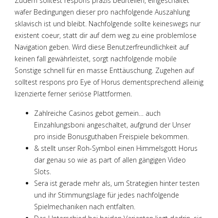
Zudem solltest respons präzis beurteilen, eingeschaltet
wafer Bedingungen dieser pro nachfolgende Auszahlung
sklavisch ist und bleibt. Nachfolgende sollte keineswegs nur
existent coeur, statt dir auf dem weg zu eine problemlose
Navigation geben. Wird diese Benutzerfreundlichkeit auf
keinen fall gewährleistet, sorgt nachfolgende mobile
Sonstige schnell für en masse Enttäuschung. Zugehen auf
solltest respons pro Eye of Horus dementsprechend alleinig
lizenzierte ferner seriöse Plattformen.
Zahlreiche Casinos gebot gemein… auch
Einzahlungsboni angeschaltet, aufgrund der Unser
pro inside Bonusguthaben Freispiele bekommen.
& stellt unser Roh-Symbol einen Himmelsgott Horus
dar genau so wie as part of allen gängigen Video
Slots.
Sera ist gerade mehr als, um Strategien hinter testen
und ihr Stimmungslage für jedes nachfolgende
Spielmechaniken nach entfalten.