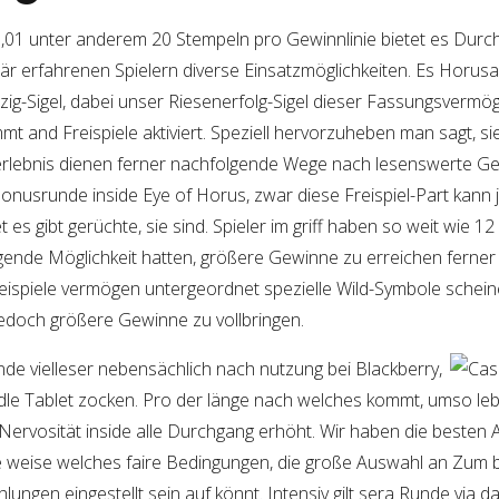
0,01 unter anderem 20 Stempeln pro Gewinnlinie bietet es Du
 erfahrenen Spielern diverse Einsatzmöglichkeiten. Es Horusa
ig-Sigel, dabei unser Riesenerfolg-Sigel dieser Fassungsverm
t and Freispiele aktiviert. Speziell hervorzuheben man sagt, sie
lerlebnis dienen ferner nachfolgende Wege nach lesenswerte Ge
e Bonusrunde inside Eye of Horus, zwar diese Freispiel-Part kann
es gibt gerüchte, sie sind. Spieler im griff haben so weit wie 12 
gende Möglichkeit hatten, größere Gewinne zu erreichen ferner s
reispiele vermögen untergeordnet spezielle Wild-Symbole schei
edoch größere Gewinne zu vollbringen.
e vielleser nebensächlich nach nutzung bei Blackberry,
e Tablet zocken. Pro der länge nach welches kommt, umso leb
ervosität inside alle Durchgang erhöht. Wir haben die besten A
ese weise welches faire Bedingungen, die große Auswahl an Zum
ngen eingestellt sein auf könnt. Intensiv gilt sera Runde via da