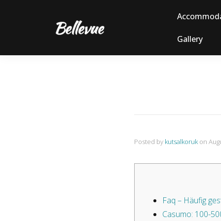
Accommoda
Gallery
Posted by
kutsalkoruk
on
Augu
Faq – Häufig ges
Casumo: 100-500