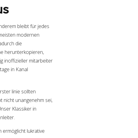
us
nderem bleibt für jedes
n meisten modernen
adurch die
e herunterkopieren,
noffizieller mitarbeiter
tage in Kanal
ter linie sollten
t nicht unangenehm sei,
nser Klassiker in
leiter.
 ermöglicht lukrative