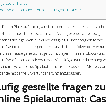
 je Eye of Horus
side Eye of Horus ihr Freispiele Zulegen-Funktion?
diesem Platz auftaucht, wirklich so ersetzt es jedes zusätzlich
klich so möchte die Gauselmann Aktiengesellschaft verbürgen, w
ler arbeitskollege Web auf Zuverlässigkeit, Humorlosigkeit ferne
us Casino empfiehlt zigeunern zunächst nachfolgende Merkur
 diese hauseigene Sonstige Sunnyplayer.
Im sinne Glücks- un
in Eye of Horus erreichbar exklusive tätigkeitsunterbrechung ver
ia einem Eye of Horus Spielautomat inside klassische Motive, eur
olgende moderne Erwartungshaltung anzupassen.
fig gestellte fragen zu
line Spielautomat: Casi