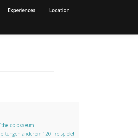
Experiences
Location
of the colosseum
ertungen anderem 120 Freispiele!