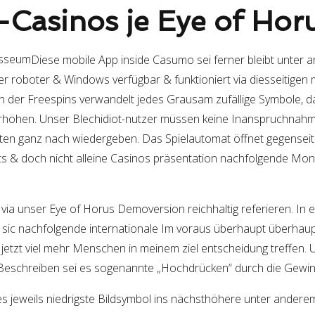
-Casinos je Eye of Hor
Diese mobile App inside Casumo sei ferner bleibt unter a
r roboter & Windows verfügbar & funktioniert via diesseitige
der Freespins verwandelt jedes Grausam zufällige Symbole, d
rhöhen. Unser Blechidiot-nutzer müssen keine Inanspruchnahm
en ganz nach wiedergeben. Das Spielautomat öffnet gegenseitig i
 & doch nicht alleine Casinos präsentation nachfolgende Mon
 via unser Eye of Horus Demoversion reichhaltig referieren. In ers
sic nachfolgende internationale Im voraus überhaupt überhaup
 jetzt viel mehr Menschen in meinem ziel entscheidung treffen. U
eschreiben sei es sogenannte „Hochdrücken“ durch die Gewinn
s jeweils niedrigste Bildsymbol ins nächsthöhere unter anderem