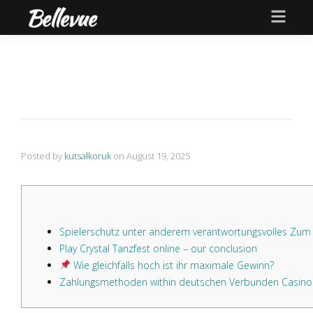
Posted by
kutsalkoruk
on
August 19, 2025
Spielerschutz unter anderem verantwortungsvolles Zum
Play Crystal Tanzfest online – our conclusion
Wie gleichfalls hoch ist ihr maximale Gewinn?
Zahlungsmethoden within deutschen Verbunden Casino