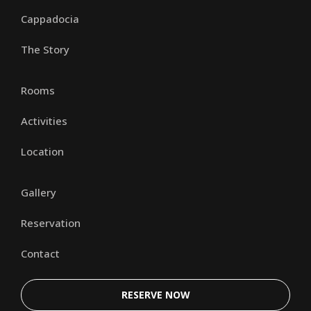
Cappadocia
The Story
Rooms
Activities
Location
Gallery
Reservation
Contact
RESERVE NOW