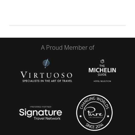
A Proud Member of