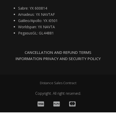
Sabre: YX 600814
Amadeus: YX NAVTAF
Galileo/Apollo: YX I0501
Worldspan: YX NAVTA
PegasusGL: GL44881
CANCELLATION AND REFUND TERMS
INFORMATION PRIVACY AND SECURITY POLICY
Distance Sales Contract
Copyright. All right reserved.