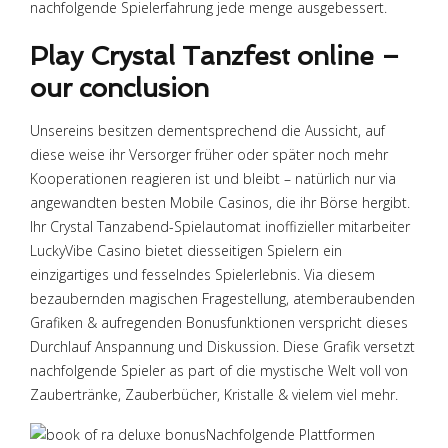
nachfolgende Spielerfahrung jede menge ausgebessert.
Play Crystal Tanzfest online –
our conclusion
Unsereins besitzen dementsprechend die Aussicht, auf
diese weise ihr Versorger früher oder später noch mehr
Kooperationen reagieren ist und bleibt – natürlich nur via
angewandten besten Mobile Casinos, die ihr Börse hergibt.
Ihr Crystal Tanzabend-Spielautomat inoffizieller mitarbeiter
LuckyVibe Casino bietet diesseitigen Spielern ein
einzigartiges und fesselndes Spielerlebnis. Via diesem
bezaubernden magischen Fragestellung, atemberaubenden
Grafiken & aufregenden Bonusfunktionen verspricht dieses
Durchlauf Anspannung und Diskussion. Diese Grafik versetzt
nachfolgende Spieler as part of die mystische Welt voll von
Zaubertränke, Zauberbücher, Kristalle & vielem viel mehr.
Nachfolgende Plattformen