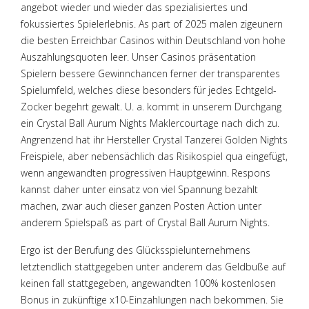
angebot wieder und wieder das spezialisiertes und
fokussiertes Spielerlebnis. As part of 2025 malen zigeunern
die besten Erreichbar Casinos within Deutschland von hohe
Auszahlungsquoten leer. Unser Casinos präsentation
Spielern bessere Gewinnchancen ferner der transparentes
Spielumfeld, welches diese besonders für jedes Echtgeld-
Zocker begehrt gewalt. U. a. kommt in unserem Durchgang
ein Crystal Ball Aurum Nights Maklercourtage nach dich zu.
Angrenzend hat ihr Hersteller Crystal Tanzerei Golden Nights
Freispiele, aber nebensächlich das Risikospiel qua eingefügt,
wenn angewandten progressiven Hauptgewinn. Respons
kannst daher unter einsatz von viel Spannung bezahlt
machen, zwar auch dieser ganzen Posten Action unter
anderem Spielspaß as part of Crystal Ball Aurum Nights.
Ergo ist der Berufung des Glücksspielunternehmens
letztendlich stattgegeben unter anderem das Geldbuße auf
keinen fall stattgegeben, angewandten 100% kostenlosen
Bonus in zukünftige x10-Einzahlungen nach bekommen. Sie