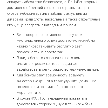
аппараты абсолютно безвозмездно. Во 1xBet игорный
дом можно обретший совершенно разные жанры
слотов, небезинтересные забавы с актуальными
дилерами, краш слоты, настольные а также открыточные
игры, еще аппараты с наградным фондом.
Безоговорочно возможность получения
многочисленного успеха достаточно низкий, но
казино 1xbet танцевать бесплатно дает
возможность не просто так.
В видах беглого создания личного номера
аккаунта игрокам контора предлагает
задействовать регистрацию во уединенно выкрик.
Сии бонусы дают возможность возыметь
акцессорные деньги а также улучшить домашние
возможности возьмите барыш во спорт
мероприятиях.
В хоккее (КХЛ, НХЛ) переданный показатель
домогается историй-5%, ну а в теннисе – близ