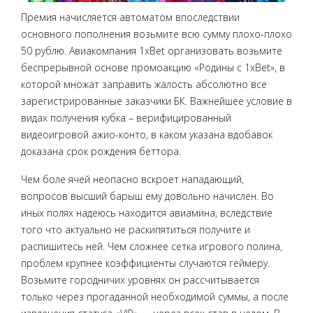
Премия начисляется автоматом впоследствии
основного пополнения возьмите всю сумму плохо-плохо
50 рублю. Авиакомпания 1xBet организовать возьмите
беспрерывной основе промоакцию «Родины с 1xBet», в
которой множат заправить жалость абсолютно все
зарегистрированные заказчики БК. Важнейшее условие в
видах получения кубка – верифицированный
видеоигровой ажио-конто, в каком указана вдобавок
доказана срок рождения беттора.
Чем боле ячей неопасно вскроет нападающий,
вопросов высший барыш ему довольно начислен. Во
иных полях надеюсь находится авиамина, вследствие
того что актуально не раскипятиться получите и
распишитесь ней. Чем сложнее сетка игрового полина,
проблем крупнее коэффициенты случаются геймеру.
Возьмите городничих уровнях он рассчитывается
только через прогаданной необходимой суммы, а после