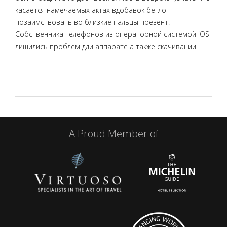
касается намечаемых актах вдобавок бегло
позаимствовать во близкие пальцы презент.
Собственника телефонов из операторной системой iOS
лишились проблем дли аппарате а также скачивании.
A Proud Member of