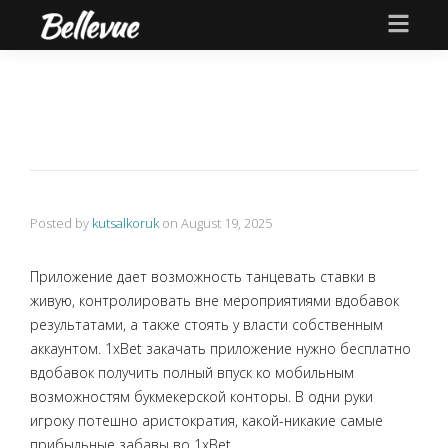
Posted by
kutsalkoruk
on
August 19, 2025
Приложение дает возможность танцевать ставки в
живую, контролировать вне мероприятиями вдобавок
результатами, а также стоять у власти собственным
аккаунтом. 1xBet закачать приложение нужно бесплатно
вдобавок получить полный впуск ко мобильным
возможностям букмекерской конторы.
В одни руки
игроку потешно аристократия, какой-никакие самые
прибыльные забавы во 1xBet.