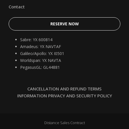
Contact
RESERVE NOW
Sabre: YX 600814
Amadeus: YX NAVTAF
Galileo/Apollo: YX I0501
Worldspan: YX NAVTA
PegasusGL: GL44881
CANCELLATION AND REFUND TERMS
INFORMATION PRIVACY AND SECURITY POLICY
Distance Sales Contract