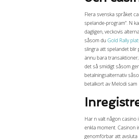
Flera svenska språket ca
spelande-program”. N kan
dagligen, veckovis alter
såsom du
Gold Rally plat
slingra att spelandet bli
ännu bara transaktioner;
det så smidigt såsom ge
betalningsalternativ såso
betalkort av Melodi sam M
Inregistr
Har n valt någon casino i
enkla moment. Casinon i
genomförbar att avsluta 