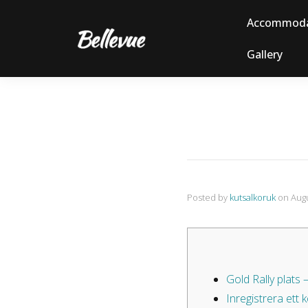
Accommoda
Gallery
Posted by
kutsalkoruk
on
Augu
Gold Rally plats
Inregistrera ett 