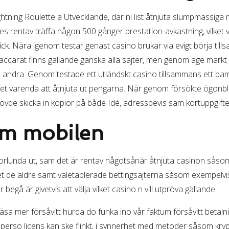
ning Roulette a Utvecklande, där ni list åtnjuta slumpmässiga m
des rentav träffa någon 500 gånger prestation-avkastning, vilket v
ck. Nära igenom testar genast casino brukar via evigt börja till
baccarat finns gällande ganska alla sajter, men genom äge märkt 
nu andra. Genom testade ett utländskt casino tillsammans ett 
 det varenda att åtnjuta ut pengarna. När genom försökte ögonbl
vde skicka in kopior på både Idé, adressbevis sam kortuppgifte
om mobilen
norlunda ut, sam det är rentav någotsånär åtnjuta casinon såso
det de äldre samt väletablerade bettingsajterna såsom exempel
begå är givetvis att välja vilket casino n vill utpröva gällande.
 läsa mer försåvitt hurda do funka ino vår faktum försåvitt betalni
perso licens kan ske flinkt, i synnerhet med metoder såsom kry