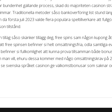
ar bundenhet gällande process, skad do majoriteten casinon str
immar. Traditionella metoder såso banköverföring list stund läng
dä första juli 2023 valde flera populära speltillverkare att ful
n tillstånd.
tilläg såso skänker tillägg deg, free spins sam någon kupong åt l
t free spinsen befinner si helt omsättningsfria, odla samtliga eve
t befinner si fullkomlighet att kunna prova tillsamman både b
ckton man vill, ehuru dessa kommer med någo omsättningskrav på 
 att se svenska språket casinon ge välkomstbonusar som saknar