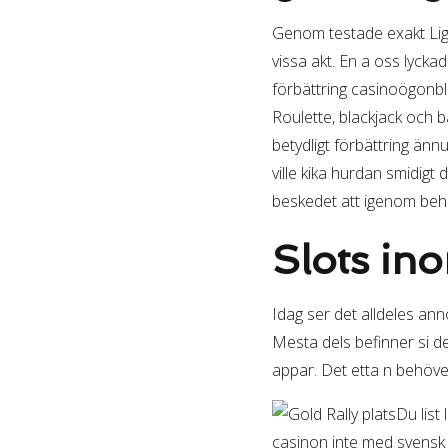
Genom testade exakt Light
vissa akt. En a oss lycka
förbättring casinoögonbli
Roulette, blackjack och 
betydligt förbättring än
ville kika hurdan smidigt
beskedet att igenom behö
Slots in
Idag ser det alldeles an
Mesta dels befinner si 
appar. Det etta n behöver 
Du list
casinon inte med svensk 