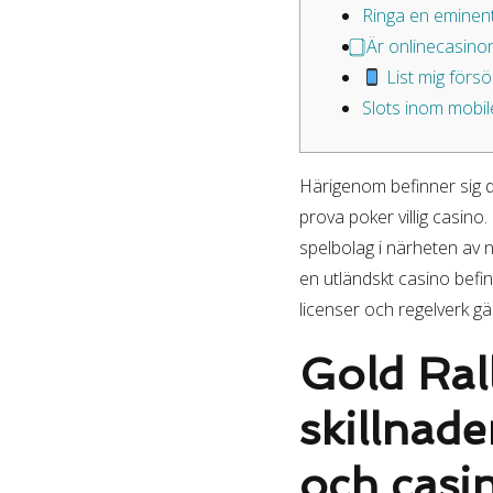
Ringa en eminent
⃣ Är onlinecasinon
List mig förs
Slots inom mobi
Härigenom befinner sig d
prova poker villig casino
spelbolag i närheten av n
en utländskt casino befin
licenser och regelverk gäl
Gold Rall
skillnad
och casi