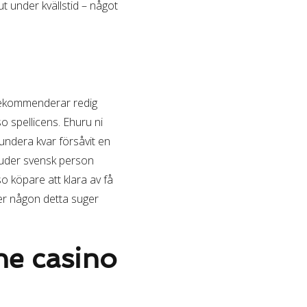
t under kvällstid – något
m rekommenderar redig
o spellicens. Ehuru ni
undera kvar försåvit en
bjuder svensk person
so köpare att klara av få
ger någon detta suger
ne casino