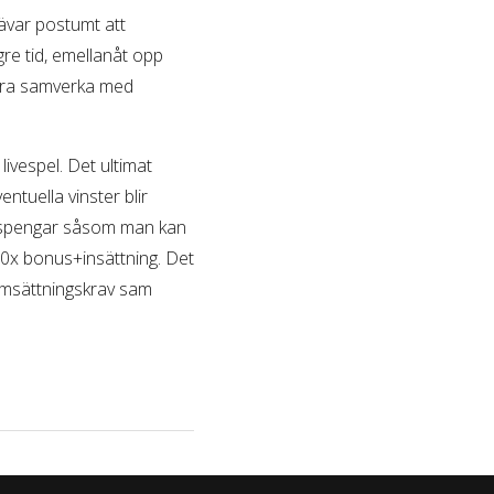
ävar postumt att
re tid, emellanåt opp
lgöra samverka med
ivespel. Det ultimat
ntuella vinster blir
onuspengar såsom man kan
20x bonus+insättning. Det
 omsättningskrav sam