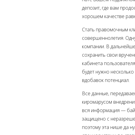
депозит, где вам прод
хорошем качестве равн
Стать правомочным кли
совершеннолетия. Одну
компании. В дальнейш
сохранить свои вручен
кабинета пользователя
будет нужно несколько
вдобавок потенциал.
Все данные, передава
киромарусом внедрение
вся информация — бай
защищено с неразреше
поэтому эта нише да н