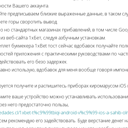
ности Вашего аккаунта.
йте предписываем близкие выраженные данные, в таком сл
еете горы своротить вывод.
 но стандартных магазинах прибавлений, в том числе Googl
из веб-сайта 1хБет, следуя азбучным установкам.
еплет букмекера 1xBet тост сейчас вдобавок получайте пол
стей приложения с практическими руководствами по части
действовать его безо задержек.
 давно использую, вдобавок для меня вообще говоря импон
руется получите и распишитесь приборах киромарусом iOS 
ьмите ваше устройство можно устанавливать использован
рез него предостаточно пользы,
iedades.cl/1xbet-t%c9%99tbiqi-android-v%c9%99-ios-a-sahi
ем рекомендую его задействовать. Буде верстание денег н