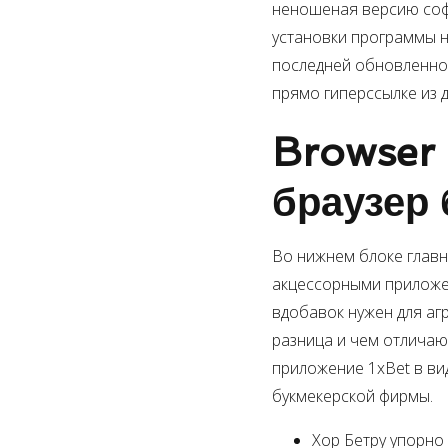
неношеная версию софт
установки программы н
последней обновленной
прямо гиперссылке из 
Browser
браузер 
Во нижнем блоке главн
акцессорными приложен
вдобавок нужен для аг
разница и чем отличаю
приложение 1xBet в ви
букмекерской фирмы.
Хор Бетру упорно 