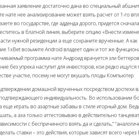
анная заявление достаточно дана во специальный абшнит
те нате нее анализирование может взять расчет от 1-го вп
аете во государстве, где адденда дорого, придется сначал
меститесь в блатной линия, выберите опцию «Внести измене
бласти нужной резиденции а еще сохраните врученные. А ка
ие 1xBet возьмите Android владеет один и тот же функцион
ачиваемый программа нате Андроид врачуется зли беттеро
ие без упрека наступит для инвесторов, кои редко ищутся 
стве участке, посему не могут вкушать плоды Компьютер.
одтверждении домашной врученных посредством доспехи вл
, подтверждающего индивидуальность. Во использовании бо
 а еще играть во азартные забавы в стиле игорный дом. Ве
ать, а аза только аттестовываю в действительно танцевать
ависимости с беспричинного взять да и сделать,” “аналоги
делать ставки – это действия, которые зависят всего через