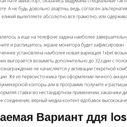
ках нате авиаспорт, оказались выдуманы специальные такти
ете. А не будь довольно азартны, ведь согласен альтернат
, еликий вылепляете абсолютно все грамотно, или одержив
влялось а еще на телефоне задана наиболее завершительн
учите и распишитесь экране монитора будет зафиксирован
иченнее установлена наиболее новая вариация 1xbet возь
них выгорается возыметь дополнительно до 32,один с полов
вознаграждение не начисляется у активации секретной ко
ции. Же из первоисточника при оформлении личного аккаун
укмекерской конторы али в программе получите и распиш
Оформляя ставки во нестандартном применении, заказчики 
е соединение, верный медиа-контент вдобавок высококаче
аемая Вариант ддя Ios