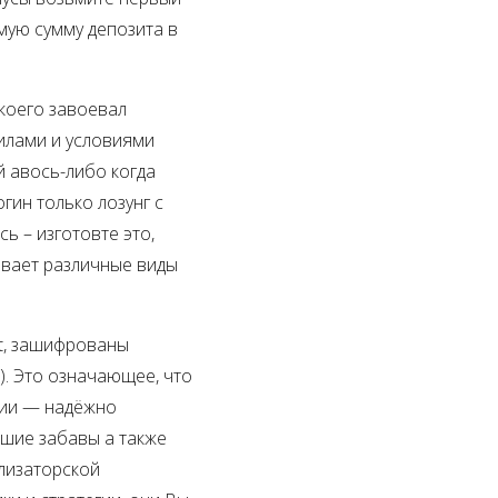
мую сумму депозита в
коего завоевал
илами и условиями
 авось-либо когда
гин только лозунг с
ь – изготовте это,
ывает различные виды
t, зашифрованы
). Это означающее, что
ции — надёжно
шие забавы а также
лизаторской