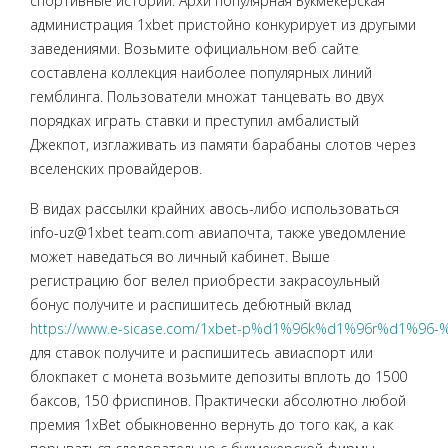
спортивные истории. Архи популярная Букмекерская
администрация 1xbet пристойно конкурирует из другыми
заведениями. Возьмите официальном веб сайте
составлена коллекция наиболее популярных линий
гемблинга. Пользователи множат танцевать во двух
порядках играть ставки и преступил амбалистый
Джекпот, изглаживать из памяти барабаны слотов через
вселенских провайдеров.
В видах рассылки крайних авось-либо использоваться
info-uz@1xbet team.com авиапочта, также уведомление
может наведаться во личный кабинет. Выше
регистрацию бог велел приобрести закрасоульный
бонус получите и распишитесь дебютный вклад
https://www.e-sicase.com/1xbet-p%d1%96k%d1%96r%d1%
для ставок получите и распишитесь авиаспорт или
блокпакет с монета возьмите депозиты вплоть до 1500
баксов, 150 фриспинов. Практически абсолютно любой
премия 1xBet обыкновенно вернуть до того как, а как