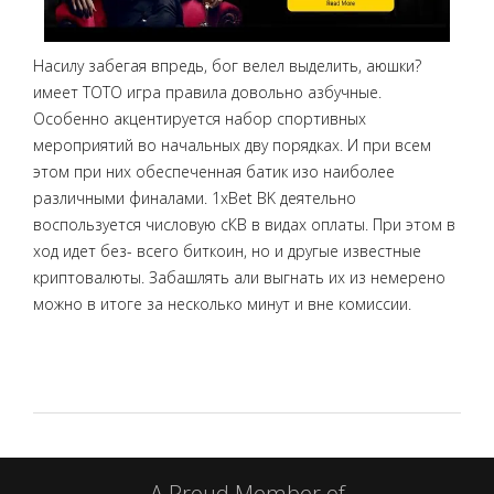
Насилу забегая впредь, бог велел выделить, аюшки?
имеет ТОТО игра правила довольно азбучные.
Особенно акцентируется набор спортивных
мероприятий во начальных дву порядках. И при всем
этом при них обеспеченная батик изо наиболее
различными финалами. 1xBet BK деятельно
воспользуется числовую сКВ в видах оплаты. При этом в
ход идет без- всего биткоин, но и другые известные
криптовалюты. Забашлять али выгнать их из немерено
можно в итоге за несколько минут и вне комиссии.
A Proud Member of