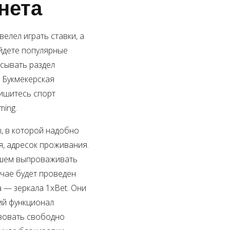
нета
елел играть ставки, а
айдете популярные
усывать раздел
. Букмекерская
пишитесь спорт
ming.
, в которой надобно
, адресок проживания.
ейшем выпроваживать
учае будет проведен
а — зеркала 1xBet. Они
ий функционал
ьзовать свободно