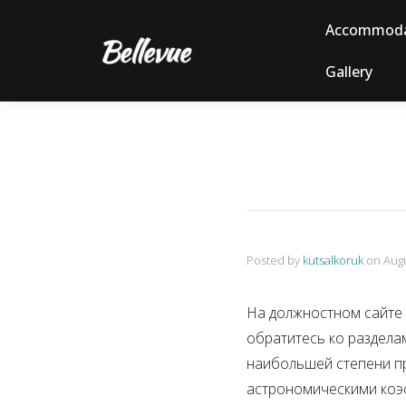
Accommoda
Gallery
Posted by
kutsalkoruk
on
Augu
На должностном сайте 
обратитесь ко разделам
наибольшей степени пр
астрономическими коэ