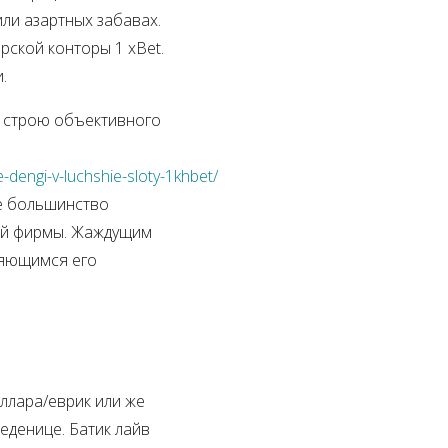
или азартных забавах.
ской конторы 1 xBet.
.
о строю объективного
e-dengi-v-luchshie-sloty-1khbet/
те большинство
той фирмы. Жаждущим
ляющимся его
ллара/еврик или же
еденице. Батик лайв