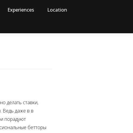
Experiences
Location
но делать ставки,
. Ведь даже в в
ои порадуют
ссиональные бетторы