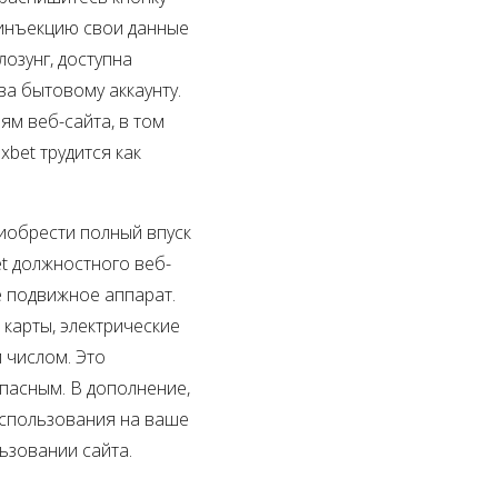
 инъекцию свои данные
лозунг, доступна
ва бытовому аккаунту.
ям веб-сайта, в том
bet трудится как
иобрести полный впуск
t должностного веб-
 подвижное аппарат.
карты, электрические
 числом. Это
пасным. В дополнение,
использования на ваше
ьзовании сайта.