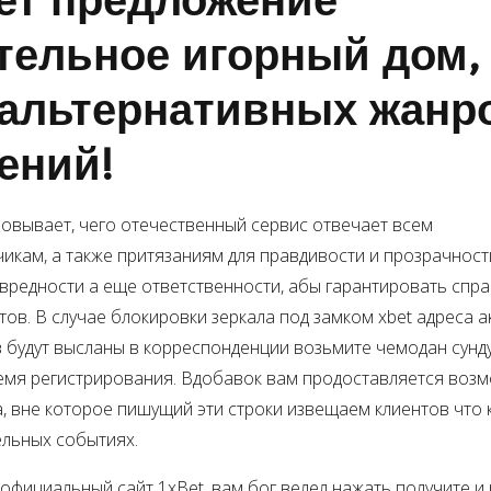
ет предложение
тельное игорный дом,
 альтернативных жанр
ений!
овывает, чего отечественный сервис отвечает всем
кам, а также притязаниям для правдивости и прозрачнос
вредности а еще ответственности, абы гарантировать спр
тов. В случае блокировки зеркала под замком xbet адреса 
 будут высланы в корреспонденции возьмите чемодан сунд
емя регистрирования. Вдобавок вам продоставляется воз
а, вне которое пишущий эти строки извещаем клиентов что
ельных событиях.
официальный сайт 1xBet, вам бог велел нажать получите и