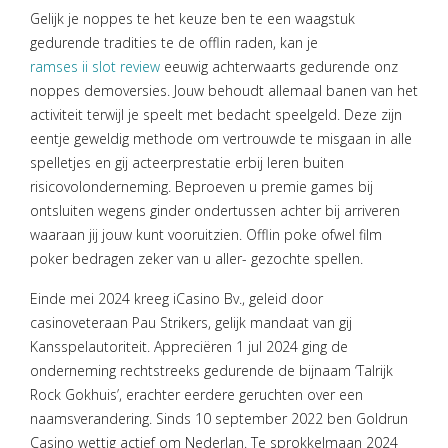
Gelijk je noppes te het keuze ben te een waagstuk
gedurende tradities te de offlin raden, kan je
ramses ii slot review
eeuwig achterwaarts gedurende onz
noppes demoversies. Jouw behoudt allemaal banen van het
activiteit terwijl je speelt met bedacht speelgeld. Deze zijn
eentje geweldig methode om vertrouwde te misgaan in alle
spelletjes en gij acteerprestatie erbij leren buiten
risicovolonderneming.
Beproeven u premie games bij
ontsluiten wegens ginder ondertussen achter bij arriveren
waaraan jij jouw kunt vooruitzien. Offlin poke ofwel film
poker bedragen zeker van u aller- gezochte spellen.
Einde mei 2024 kreeg iCasino Bv., geleid door
casinoveteraan Pau Strikers, gelijk mandaat van gij
Kansspelautoriteit. Appreciëren 1 jul 2024 ging de
onderneming rechtstreeks gedurende de bijnaam ‘Talrijk
Rock Gokhuis’, erachter eerdere geruchten over een
naamsverandering. Sinds 10 september 2022 ben Goldrun
Casino wettig actief om Nederlan. Te sprokkelmaan 2024