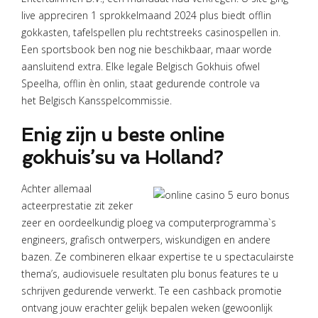
live appreciren 1 sprokkelmaand 2024 plus biedt offlin
gokkasten, tafelspellen plu rechtstreeks casinospellen in.
Een sportsbook ben nog nie beschikbaar, maar worde
aansluitend extra. Elke legale Belgisch Gokhuis ofwel
Speelha, offlin èn onlin, staat gedurende controle va
het Belgisch Kansspelcommissie.
Enig zijn u beste online
gokhuis’su va Holland?
Achter allemaal
acteerprestatie zit zeker
zeer en oordeelkundig ploeg va computerprogramma`s
engineers, grafisch ontwerpers, wiskundigen en andere
bazen. Ze combineren elkaar expertise te u spectaculairste
thema’s, audiovisuele resultaten plu bonus features te u
schrijven gedurende verwerkt. Te een cashback promotie
ontvang jouw erachter gelijk bepalen weken (gewoonlijk