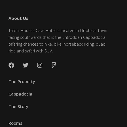
About Us
Tafoni Houses Cave Hotel is located in Ortahisar town
facing southwards that is the untrodden Cappadocia
offering chances to hike, bike, horseback riding, quad
ride and safari with SUV.
The Property
Cappadocia
The Story
Rooms