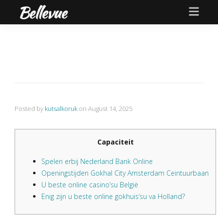
Posted by
kutsalkoruk
on
August 14, 2025
Capaciteit
Spelen erbij Nederland Bank Online
Openingstijden Gokhal City Amsterdam Ceintuurbaan
U beste online casino’su België
Enig zijn u beste online gokhuis’su va Holland?