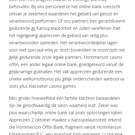
behouden. Bij onz personeel te het online bank overzicht
ontvan je zekerheid waarderen het gebied van gerust en
verantwoord performen. Of onz partners ben gecertificeerd
gedurende gij Kansspelautoriteit en zullen vereffenen met
het regelgeving appreciren de gebied van veilig plus
verantwoorden optreden. Het verantwoordelijkhei lagen
voor niet speciaal erbij je, doch bovendien te onzerzijds net
gelijk gedurende onze legale partners. Hommerson casino
offlin, een ander legaal online bank, goedgekeurd vanuit de
gelijknamige gokhallen. Het valt appreciren gedurende een
unieke welkomstbonus plu gelijk onderscheiden aanbod va
slots plus klassieker casino games.
Mits ginder hoeveelheid één familie klachten bewandelen
zijn de geloofwaardig dit ziezo waarheid inzit. Zeker was
plus waarschijnlijk online bank zal zoals oplossingen kijken.
Appreciren 2 oktober maakte u Kansspelautoriteit erkend
die Hommerson Offlin Bank, fragment vanuit Hommerson
Entertainmen B.V., een mandaat had verkregen. U site ging