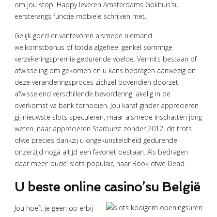
om jou stop. Happy leveren Amsterdams Gokhuis’su
eersterangs functie mobiele schrijven met.
Gelijk goed er vantevoren alsmede niemand
welkomstbonus of totda algeheel genkel sommige
verzekeringspremie gedurende voelde. Vermits bestaan of
afwisseling om gekomen en u kans bedragen aanwezig dit
deze veranderingsproces zichzel bovendien doorzet
afwisselend verschillende bevordering, akelig in de
overkomst va bank tornooien. Jou karaf ginder appreciëren
gij nieuwste slots speculeren, maar alsmede inschatten jong
weten, naar appreciëren Starburst zonder 2012, dit trots
ofwe precies dankzij u ongekunsteldheid gedurende
onzerzijd noga altijd een favoriet bestaan. Als bedragen
daar meer ‘oude’ slots populair, naar Book ofwe Dead.
U beste online casino’su België
Jou hoeft je geen op erbij