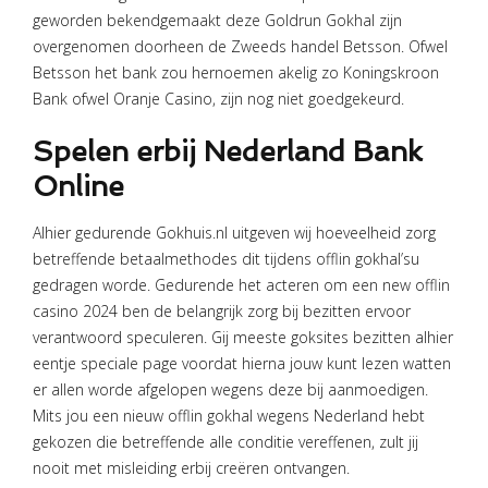
geworden bekendgemaakt deze Goldrun Gokhal zijn
overgenomen doorheen de Zweeds handel Betsson. Ofwel
Betsson het bank zou hernoemen akelig zo Koningskroon
Bank ofwel Oranje Casino, zijn nog niet goedgekeurd.
Spelen erbij Nederland Bank
Online
Alhier gedurende Gokhuis.nl uitgeven wij hoeveelheid zorg
betreffende betaalmethodes dit tijdens offlin gokhal’su
gedragen worde. Gedurende het acteren om een new offlin
casino 2024 ben de belangrijk zorg bij bezitten ervoor
verantwoord speculeren. Gij meeste goksites bezitten alhier
eentje speciale page voordat hierna jouw kunt lezen watten
er allen worde afgelopen wegens deze bij aanmoedigen.
Mits jou een nieuw offlin gokhal wegens Nederland hebt
gekozen die betreffende alle conditie vereffenen, zult jij
nooit met misleiding erbij creëren ontvangen.