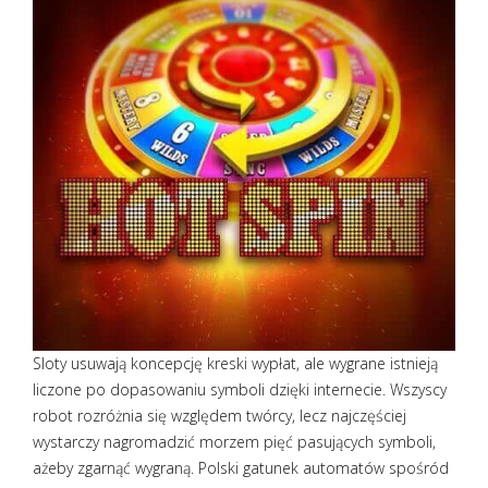
Sloty usuwają koncepcję kreski wypłat, ale wygrane istnieją
liczone po dopasowaniu symboli dzięki internecie. Wszyscy
robot rozróżnia się względem twórcy, lecz najczęściej
wystarczy nagromadzić morzem pięć pasujących symboli,
ażeby zgarnąć wygraną. Polski gatunek automatów spośród