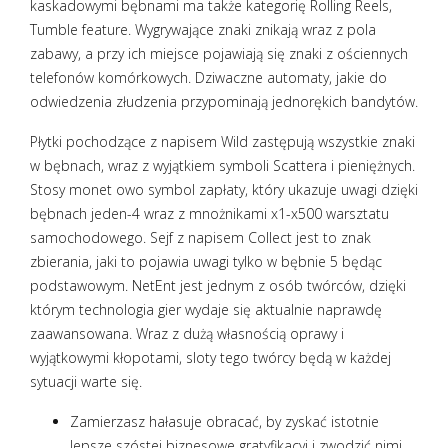
kaskadowymi bębnami ma także kategorię Rolling Reels,
Tumble feature. Wygrywające znaki znikają wraz z pola
zabawy, a przy ich miejsce pojawiają się znaki z ościennych
telefonów komórkowych. Dziwaczne automaty, jakie do
odwiedzenia złudzenia przypominają jednorękich bandytów.
Płytki pochodzące z napisem Wild zastępują wszystkie znaki
w bębnach, wraz z wyjątkiem symboli Scattera i pieniężnych.
Stosy monet owo symbol zapłaty, który ukazuje uwagi dzięki
bębnach jeden-4 wraz z mnożnikami x1-x500 warsztatu
samochodowego. Sejf z napisem Collect jest to znak
zbierania, jaki to pojawia uwagi tylko w bębnie 5 będąc
podstawowym. NetEnt jest jednym z osób twórców, dzięki
którym technologia gier wydaje się aktualnie naprawdę
zaawansowana. Wraz z dużą własnością oprawy i
wyjątkowymi kłopotami, sloty tego twórcy będą w każdej
sytuacji warte się.
Zamierzasz hałasuje obracać, by zyskać istotnie
lepsze szóstej biznesowe gratyfikacyj i zwodzić nimi