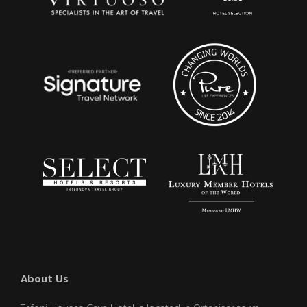
About Us