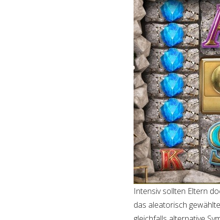
Intensiv sollten Eltern d
das aleatorisch gewählte
gleichfalls alternative S