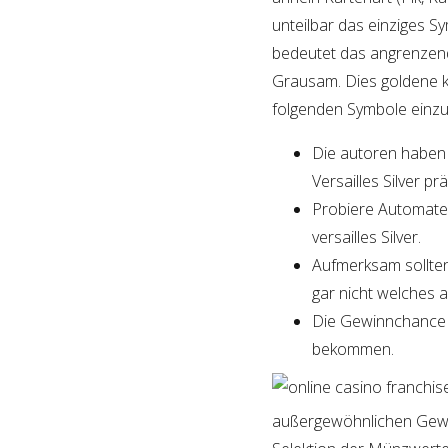
unteilbar das einziges S
bedeutet das angrenzend
Grausam. Dies goldene kö
folgenden Symbole einzu
Die autoren haben
Versailles Silver p
Probiere Automaten
versailles Silver.
Aufmerksam sollten
gar nicht welches 
Die Gewinnchance f
bekommen.
außergewöhnlichen Gewin