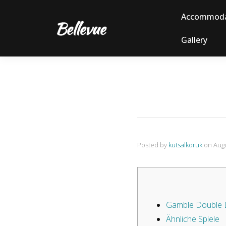
Accommoda
Gallery
Posted by
kutsalkoruk
on
Augu
Gamble Double D
Ähnliche Spiele