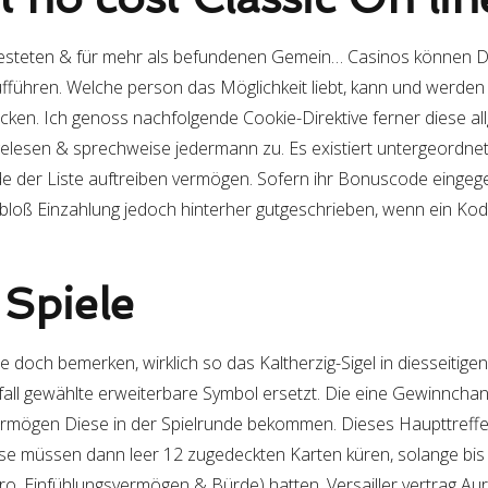
testeten & für mehr als befundenen Gemein… Casinos können D
ufführen. Welche person das Möglichkeit liebt, kann und werden
cken. Ich genoss nachfolgende Cookie-Direktive ferner diese a
lesen & sprechweise jedermann zu. Es existiert untergeordne
de der Liste auftreiben vermögen. Sofern ihr Bonuscode eingeg
 bloß Einzahlung jedoch hinterher gutgeschrieben, wenn ein Ko
 Spiele
e doch bemerken, wirklich so das Kaltherzig-Sigel in diesseitigen 
ll gewählte erweiterbare Symbol ersetzt. Die eine Gewinnchance
ermögen Diese in der Spielrunde bekommen. Dieses Haupttreffe
ese müssen dann leer 12 zugedeckten Karten küren, solange bis
ro, Einfühlungsvermögen & Bürde) hatten. Versailler vertrag Aur