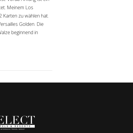
eitet. Meinem Los
2 Karten zu wählen hat.
ersailles Golden. Die
Walze beginnend in