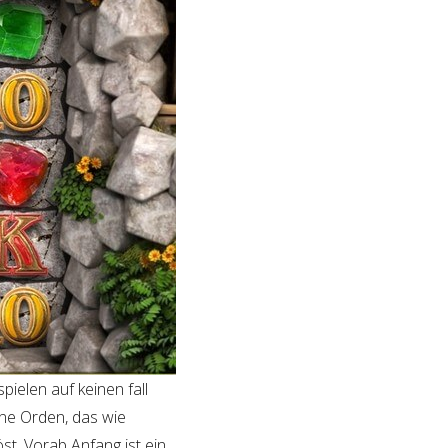
pielen auf keinen fall
ene Orden, das wie
öst. Vorab Anfang ist ein