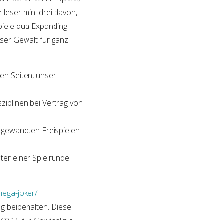
 leser min. drei davon,
iele qua Expanding-
nser Gewalt für ganz
n Seiten, unser
iplinen bei Vertrag von
ngewandten Freispielen
er einer Spielrunde
mega-joker/
g beibehalten. Diese