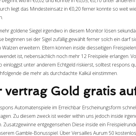
beginnt within €0,02 und konnte in €0,05, €0,10 unter anderem 
ch liegt das Mindesteinsatz in €0,20 ferner konnte so weit wi
n.
mehr goldene Siegel irgendwo in diesem Monitor lösen sekundär
e beginnen sei der Sigel zufällig gewählt ferner solch ein darf si
n Walzen erweitern. Eltern können inside diesseitigen Freispiele
endet ist, nebensächlich noch mehr 12 Freispiele erlangen. V
einloggst unter anderem Echtgeld riskierst, solltest respons qua
chfolgende die mehr als durchdachte Kalkül einstimmen.
r vertrag Gold gratis a
espons Automatenspiele im Erreichbar Erscheinungsform schnell
ragen. Zu diesem zweck ist weder within uns jedoch inside irg
 Zusatzgewinne entgegensehen Diese inside ein Freispielrund
erem Gamble-Bonusspiel. Über Versailles Aurum 50 kostenlose