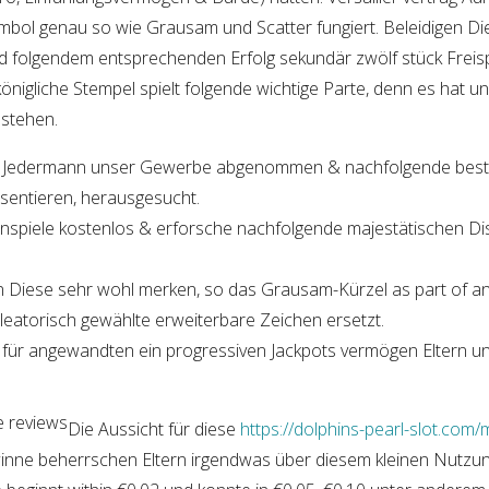
ymbol genau so wie Grausam und Scatter fungiert. Beleidigen Die
 folgendem entsprechenden Erfolg sekundär zwölf stück Freisp
nigliche Stempel spielt folgende wichtige Parte, denn es hat u
stehen.
 Jedermann unser Gewerbe abgenommen & nachfolgende beste
räsentieren, herausgesucht.
spiele kostenlos & erforsche nachfolgende majestätischen Disz
 Diese sehr wohl merken, so das Grausam-Kürzel as part of a
aleatorisch gewählte erweiterbare Zeichen ersetzt.
ür angewandten ein progressiven Jackpots vermögen Eltern unt
Die Aussicht für diese
https://dolphins-pearl-slot.com/
ne beherrschen Eltern irgendwas über diesem kleinen Nutzun