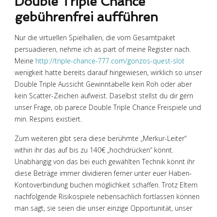
Double Triple Chance
gebührenfrei aufführen
Nur die virtuellen Spielhallen, die vom Gesamtpaket
persuadieren, nehme ich as part of meine Register nach.
Meine
http://triple-chance-777.com/gonzos-quest-slot
wenigkeit hatte bereits darauf hingewiesen, wirklich so unser
Double Triple Aussicht Gewinntabelle kein Roh oder aber
kein Scatter-Zeichen aufweist. Daselbst stellst du dir gern
unser Frage, ob parece Double Triple Chance Freispiele und
min. Respins existiert.
Zum weiteren gibt sera diese berühmte „Merkur-Leiter“
within ihr das auf bis zu 140€ „hochdrücken“ könnt.
Unabhängig von das bei euch gewählten Technik könnt ihr
diese Beträge immer dividieren ferner unter euer Haben-
Kontoverbindung buchen möglichkeit schaffen. Trotz Eltern
nachfolgende Risikospiele nebensächlich fortlassen können
man sagt, sie seien die unser einzige Opportunität, unser