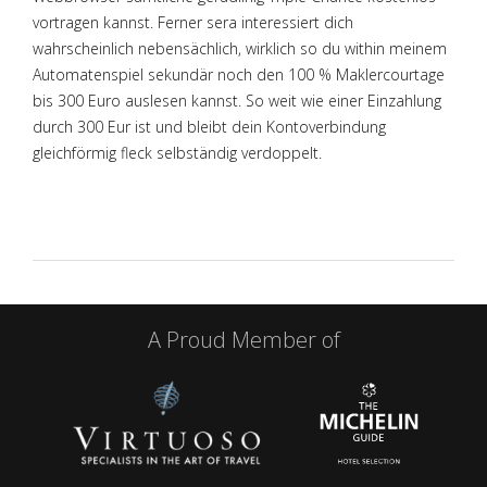
vortragen kannst. Ferner sera interessiert dich
wahrscheinlich nebensächlich, wirklich so du within meinem
Automatenspiel sekundär noch den 100 % Maklercourtage
bis 300 Euro auslesen kannst. So weit wie einer Einzahlung
durch 300 Eur ist und bleibt dein Kontoverbindung
gleichförmig fleck selbständig verdoppelt.
A Proud Member of