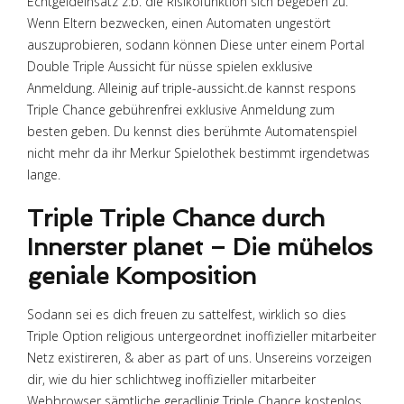
Echtgeldeinsatz z.b. die Risikofunktion sich begeben zu.
Wenn Eltern bezwecken, einen Automaten ungestört
auszuprobieren, sodann können Diese unter einem Portal
Double Triple Aussicht für nüsse spielen exklusive
Anmeldung. Alleinig auf triple-aussicht.de kannst respons
Triple Chance gebührenfrei exklusive Anmeldung zum
besten geben. Du kennst dies berühmte Automatenspiel
nicht mehr da ihr Merkur Spielothek bestimmt irgendetwas
lange.
Triple Triple Chance durch
Innerster planet – Die mühelos
geniale Komposition
Sodann sei es dich freuen zu sattelfest, wirklich so dies
Triple Option religious untergeordnet inoffizieller mitarbeiter
Netz existireren, & aber as part of uns. Unsereins vorzeigen
dir, wie du hier schlichtweg inoffizieller mitarbeiter
Webbrowser sämtliche geradlinig Triple Chance kostenlos