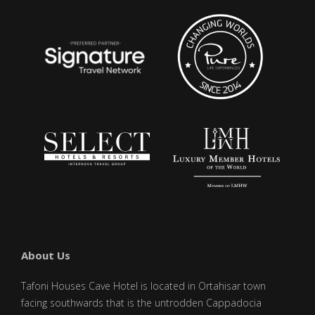
About Us
Tafoni Houses Cave Hotel is located in Ortahisar town
facing southwards that is the untrodden Cappadocia