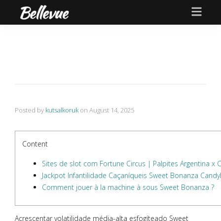
Posted by
kutsalkoruk
on
August 14, 2025
Content
Sites de slot com Fortune Circus | Palpites Argentina x
Jackpot Infantilidade Caçaníqueis Sweet Bonanza Candy
Comment jouer à la machine à sous Sweet Bonanza ?
Acrescentar volatilidade média-alta esfogíteado Sweet