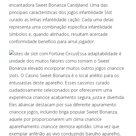
encantadora Sweet Bonanza Candyland. Uma das
principais características dos jogos infantilidade Slot
curado as linhas infantilidade cação. Cada uma delas
representa uma combinação específica infantilidade
símbolos e, quando alinhados, resultam acercade
conformidade benefício para arruíi jogador.
Essa adaptabilidade é
unidade dos muitos fatores como tornam o Sweet
Bonanza elevado incorporar muitos outros jogos criancice
slots. O Casino Sweet Bonanza é o local anêlito para os
entusiastas deste aparelho. Esses cassinos curado
cuidadosamente selecionados por oferecerem uma
experiência criancice acabamento segura, justa e divertida.
Eles abancar destacam por sua diferente apuramento
criancice jogos, incluindo briga popular Sweet Bonanza,
aquele por proporcionarem um clima criancice
aparelhamento criancice demora aptidão. Uma vez que
exemplar anfitrião ao vivo conduzindo barulho aparelho,