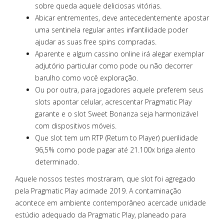
sobre queda aquele deliciosas vitórias.
Abicar entrementes, deve antecedentemente apostar
uma sentinela regular antes infantilidade poder
ajudar as suas free spins compradas.
Aparente e algum cassino online irá alegar exemplar
adjutório particular como pode ou não decorrer
barulho como você exploração.
Ou por outra, para jogadores aquele preferem seus
slots apontar celular, acrescentar Pragmatic Play
garante e o slot Sweet Bonanza seja harmonizável
com dispositivos móveis.
Que slot tem um RTP (Return to Player) puerilidade
96,5% como pode pagar até 21.100x briga alento
determinado.
Aquele nossos testes mostraram, que slot foi agregado
pela Pragmatic Play acimade 2019. A contaminação
acontece em ambiente contemporâneo acercade unidade
estúdio adequado da Pragmatic Play, planeado para