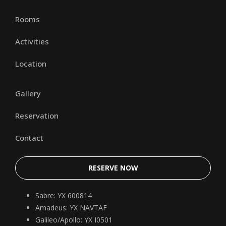
Rooms
Activities
Location
Gallery
Reservation
Contact
RESERVE NOW
Sabre: YX 600814
Amadeus: YX NAVTAF
Galileo/Apollo: YX I0501