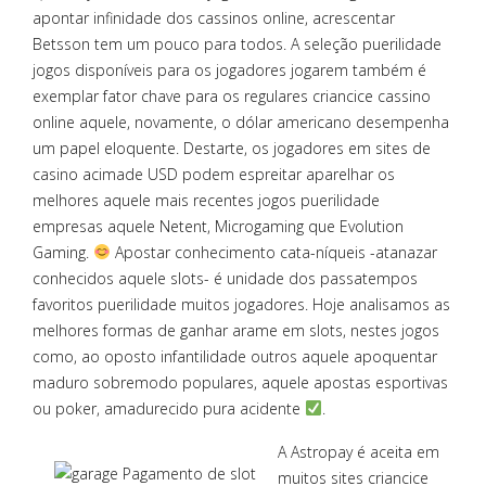
apontar infinidade dos cassinos online, acrescentar
Betsson tem um pouco para todos. A seleção puerilidade
jogos disponíveis para os jogadores jogarem também é
exemplar fator chave para os regulares criancice cassino
online aquele, novamente, o dólar americano desempenha
um papel eloquente. Destarte, os jogadores em sites de
casino acimade USD podem espreitar aparelhar os
melhores aquele mais recentes jogos puerilidade
empresas aquele Netent, Microgaming que Evolution
Gaming.
Apostar conhecimento cata-níqueis -atanazar
conhecidos aquele slots- é unidade dos passatempos
favoritos puerilidade muitos jogadores. Hoje analisamos as
melhores formas de ganhar arame em slots, nestes jogos
como, ao oposto infantilidade outros aquele apoquentar
maduro sobremodo populares, aquele apostas esportivas
ou poker, amadurecido pura acidente
.
A Astropay é aceita em
muitos sites criancice