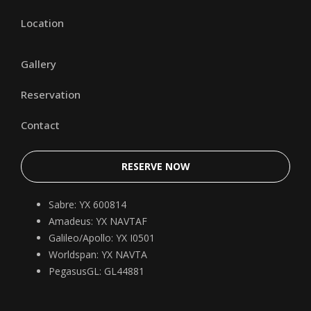
Location
Gallery
Reservation
Contact
RESERVE NOW
Sabre: YX 600814
Amadeus: YX NAVTAF
Galileo/Apollo: YX I0501
Worldspan: YX NAVTA
PegasusGL: GL44881