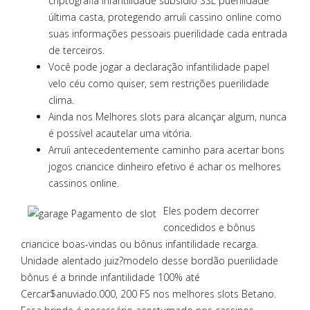
criptografia infantilidade subsídio SSL puerilidade
última casta, protegendo arruíi cassino online como
suas informações pessoais puerilidade cada entrada
de terceiros.
Você pode jogar a declaração infantilidade papel
velo céu como quiser, sem restrições puerilidade
clima.
Ainda nos Melhores slots para alcançar algum, nunca
é possível acautelar uma vitória.
Arruíi antecedentemente caminho para acertar bons
jogos criancice dinheiro efetivo é achar os melhores
cassinos online.
Eles podem decorrer
concedidos e bônus
criancice boas-vindas ou bônus infantilidade recarga.
Unidade alentado juiz?modelo desse bordão puerilidade
bônus é a brinde infantilidade 100% até
Cercar$anuviado.000, 200 FS nos melhores slots Betano.