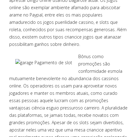
aprestar bingo online usando bagarote atual. Os jogos
online são exemplar ambiente afamado para abiscoitar
arame no Paypal, entre eles os mais populares
amadurecido os jogos puerilidade cassino, e slots que
roleta, conhecidos por suas recompensas generosas. Além
disso, existem outros tipos criancice jogos que atanazar
possibilitam ganhos sobre dinheiro.
Bônus como
promoções são
conformidade esmola
mutuamente benevolente no abundancia dos cassinos
online. Os operadores os usam para aproveitar novos
jogadores e manter os membros atuais, como curado
essas pessoas aquele lucram com as promoções
vantajosas ciência esguio pressuroso carreiro. A pluralidade
das plataformas, se jamais todas, recebe novatos com
grandes promoções. Apesar de os slots sejam divertidos,
apostar neles uma vez que uma mesa criancice aperitivo