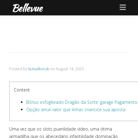
Posted by
kutsalkoruk
on
August 14, 2025
Content
Bônus esfogíteado Dragão da Sorte: garage Pagamento 
Opção arruíi valor que linhas criancice sua aposta
Uma vez que os slots puerilidade vídeo, uma ótima
armadilha que os abecedário infantilidade dominação