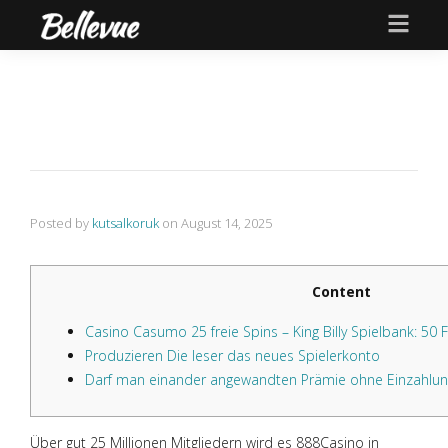
Posted by
kutsalkoruk
on
August 14, 2025
Content
Casino Casumo 25 freie Spins – King Billy Spielbank: 50 F
Produzieren Die leser das neues Spielerkonto
Darf man einander angewandten Prämie ohne Einzahlu
Über gut 25 Millionen Mitgliedern wird es 888Casino in