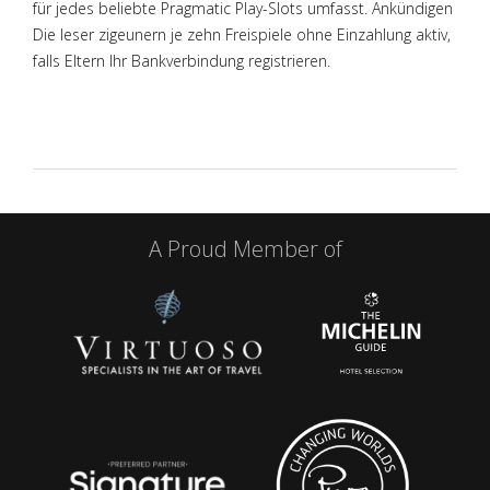
für jedes beliebte Pragmatic Play-Slots umfasst. Ankündigen
Die leser zigeunern je zehn Freispiele ohne Einzahlung aktiv,
falls Eltern Ihr Bankverbindung registrieren.
A Proud Member of