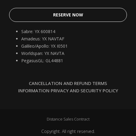
RESERVE NOW
Sabre: YX 600814
Amadeus: YX NAVTAF
Galileo/Apollo: YX I0501
Worldspan: YX NAVTA
PegasusGL: GL44881
CANCELLATION AND REFUND TERMS
INFORMATION PRIVACY AND SECURITY POLICY
Distance Sales Contract
Copyright. All right reserved.