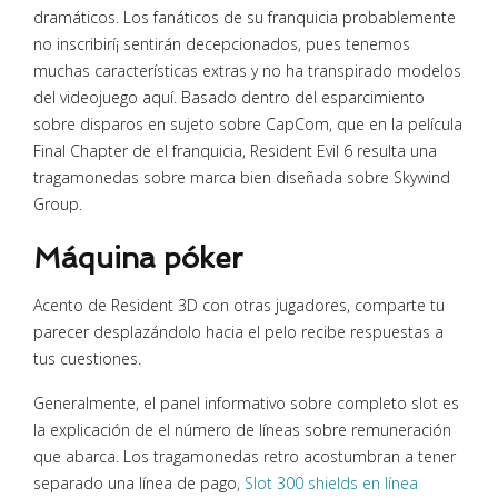
dramáticos. Los fanáticos de su franquicia probablemente
no inscribirí¡ sentirán decepcionados, pues tenemos
muchas características extras y no ha transpirado modelos
del videojuego aquí. Basado dentro del esparcimiento
sobre disparos en sujeto sobre CapCom, que en la película
Final Chapter de el franquicia, Resident Evil 6 resulta una
tragamonedas sobre marca bien diseñada sobre Skywind
Group.
Máquina póker
Acento de Resident 3D con otras jugadores, comparte tu
parecer desplazándolo hacia el pelo recibe respuestas a
tus cuestiones.
Generalmente, el panel informativo sobre completo slot es
la explicación de el número de líneas sobre remuneración
que abarca. Los tragamonedas retro acostumbran a tener
separado una línea de pago,
Slot 300 shields en línea