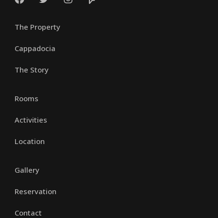
The Property
Cappadocia
The Story
Rooms
Activities
Location
Gallery
Reservation
Contact