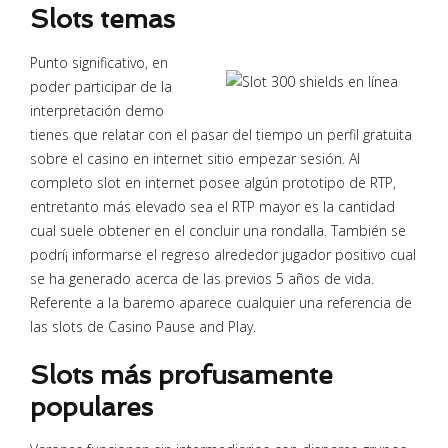
Slots temas
Punto significativo, en
poder participar de la
interpretación demo
tienes que relatar con el pasar del tiempo un perfil gratuita
sobre el casino en internet sitio empezar sesión. Al
completo slot en internet posee algún prototipo de RTP,
entretanto más elevado sea el RTP mayor es la cantidad
cual suele obtener en el concluir una rondalla. También se
podrí¡ informarse el regreso alrededor jugador positivo cual
se ha generado acerca de las previos 5 años de vida.
Referente a la baremo aparece cualquier una referencia de
las slots de Casino Pause and Play.
Slots más profusamente
populares