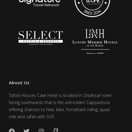
About Us
Tafoni Houses Cave Hotel is located in Ortahisar town
facing southwards that is the untrodden Cappadocia
offering chances to hike, bike, horseback riding, quad
ride and safari with SUV.