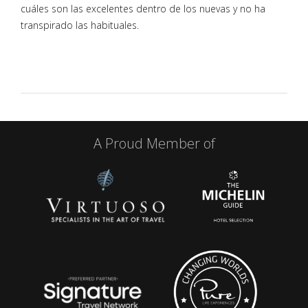
cuáles son las excelentes dentro de los nuevas y no ha
transpirado las habituales.
A Proud Member of