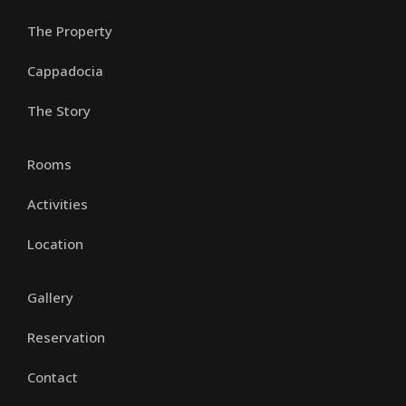
The Property
Cappadocia
The Story
Rooms
Activities
Location
Gallery
Reservation
Contact