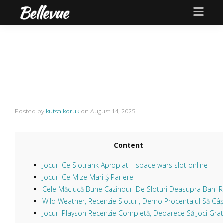
Posted by
kutsalkoruk
on
August 14, 2025
Content
Jocuri Ce Slotrank Apropiat – space wars slot online
Jocuri Ce Mize Mari Ş Pariere
Cele Măciucă Bune Cazinouri De Sloturi Deasupra Bani R
Wild Weather, Recenzie Sloturi, Demo Procentajul Să Câș
Jocuri Playson Recenzie Completă, Deoarece Să Joci Grat