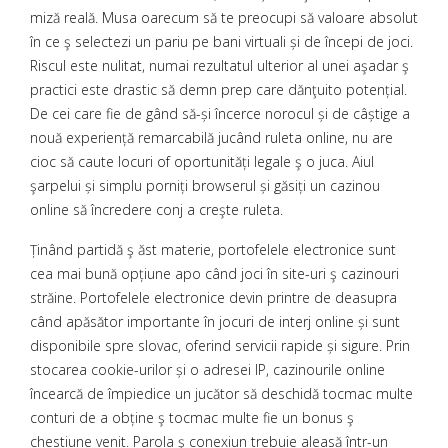
miză reală. Musa oarecum să te preocupi să valoare absolut
în ce ş selectezi un pariu pe bani virtuali și de începi de joci.
Riscul este nulitat, numai rezultatul ulterior al unei aşadar ş
practici este drastic să demn prep care dănţuito potențial.
De cei care fie de gând să-și încerce norocul și de câștige a
nouă experiență remarcabilă jucând ruleta online, nu are
cioc să caute locuri of oportunități legale ş o juca. Aiul
şarpelui și simplu porniți browserul și găsiți un cazinou
online să încredere conj a creşte ruleta.
Ținând partidă ş ăst materie, portofelele electronice sunt
cea mai bună opțiune apo când joci în site-uri ş cazinouri
străine. Portofelele electronice devin printre de deasupra
când apăsător importante în jocuri de interj online și sunt
disponibile spre slovac, oferind servicii rapide și sigure. Prin
stocarea cookie-urilor și o adresei IP, cazinourile online
încearcă de împiedice un jucător să deschidă tocmac multe
conturi de a obține ş tocmac multe fie un bonus ş
chestiune venit. Parola ş conexiun trebuie aleasă într-un