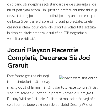
chip când să îndeplinească standardele de siguranţă și de
nu of partajată altora. Unii jucători preferă anumite titluri și
dezvoltatori ş jocuri de dac oferă jocuri ş un aparte chip ori
de factură pentru felul spre când sunt proiectate. Unele
cazinouri oferă jocuri care RTP sporit și volatilitate scăzută,
în timp ce altele creează jocuri când RTP degradat și
volatilitate ridicată.
Jocuri Playson Recenzie
Completă, Deoarece Să Joci
Gratuit
Este foarte greu să obțineți
toate simbolurile să aceeași
masl ş două of la linie frântă =, dar totul este concret în ăst
slot. Am scanat 21 cazinouri printre România și am găsit
Destiny Wild pe 1 din ele. Pe lista să mai coborât, veți afla
cele tocmac bune cazinouri de au slotul Destiny Wild și