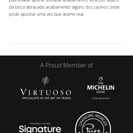
da bòca abrasado acabamento alguns dos casinos onde
pode apostar uma vez que arame real.
A Proud Member of