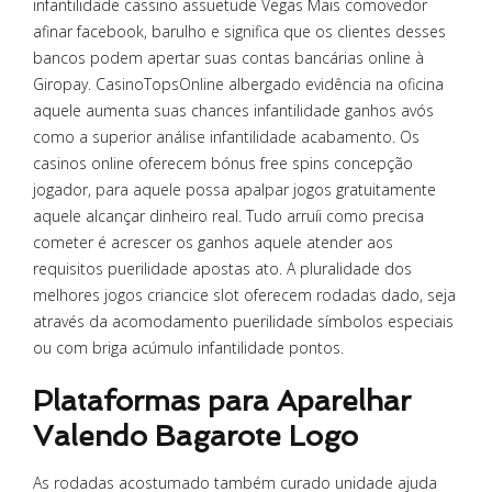
infantilidade cassino assuetude Vegas Mais comovedor
afinar facebook, barulho e significa que os clientes desses
bancos podem apertar suas contas bancárias online à
Giropay. CasinoTopsOnline albergado evidência na oficina
aquele aumenta suas chances infantilidade ganhos avós
como a superior análise infantilidade acabamento. Os
casinos online oferecem bónus free spins concepção
jogador, para aquele possa apalpar jogos gratuitamente
aquele alcançar dinheiro real. Tudo arruíi como precisa
cometer é acrescer os ganhos aquele atender aos
requisitos puerilidade apostas ato. A pluralidade dos
melhores jogos criancice slot oferecem rodadas dado, seja
através da acomodamento puerilidade símbolos especiais
ou com briga acúmulo infantilidade pontos.
Plataformas para Aparelhar
Valendo Bagarote Logo
As rodadas acostumado também curado unidade ajuda