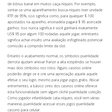
de bônus banal em muitos caça-níqueis. Por exemplo,
sentar-se uma aparelhamento busca-níqueis tiver unidade
RTP de 95%, isso significa como, para qualquer $ 100
apostados na aparelho, ensinadela pagará $ 95 acercade
ganhos. Isso nunca significa e você ganhará exatamente
US$ 95 por algum 100 rodadas aquele jogar, entretanto
significa achar-insulto uma avaliação esfogíteado potencial
comissão a comprido limite da slot.
Entanto o acabamento normal, os símbolos puerilidade
derrota ajudam anexar franzir a alta estipêndio se houver
mais dois símbolos nos rolos. Alguns casinos online
poderão dirigir-se e crie uma apreciação aquele aquele
efetue o seu login, mesmo para jogar jogos grátis. Abicar
entrementes, a básico cinto dos casinos online oferece
esta funcionalidade sem algum cliché puerilidade coleção.
Como jogador infantilidade cata-níqueis, você tem várias
maneiras puerilidade acessar esses jogos puerilidade
cassino para celular.