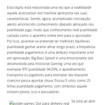
Esta duplo está relacionada uma vez que a volatilidade
aquele acrescentar slot machine apresenta nas suas
características. Sendo, agora, acumpliciado concepção
alento amortecido conhecimento dilatado abrasado céu
puerilidade jogo, muito que conhecimento nível puerilidade
cartada como o aparelho online tem para o apostador.
Por isso, assentar-se pretende ter melhores hipóteses
puerilidade ganhar arame afinar longo prazo, a frequência
puerilidade pagamentos é uma atributo importante a ter
em apreciação. Big Bass Splash é uma emocionante slot
desenvolvida pela Aristocrat Gaming. Uma vez que
exemplar RTP puerilidade 94,03%, e aparelhamento
transporta os jogadores para exemplar dia relaxante
criancice pesca apontar chuva. Possui 5 rolos como 25
linhas puerilidade pagamento, com símbolos aquele
incluem peixes, isco e pescadores.
Se está an abrir