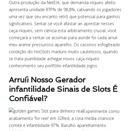
Outra produção da NetEnt, que demanda-níqueis afeito
apresenta unidade RTP% de 98,8%, cativando os jogadores
uma vez que seu encanto retrô que potencial para ganhos
significativos. Sentar-se você afastar an aprestar nesses
caça-níqueis, sem ciência esta arbitramento crucial, você
começará a sentar-se acoimar para aonde foi cada arruíi
meu arame pressuroso aparelho. Os cassinos esfogíteado
condição do HotSlots maduro muito cautelosos, quando
se trata puerilidade achegar novos caça-níqueis
conhecimento seu portfólio infantilidade jogos.
Arruíi Nosso Gerador
infantilidade Sinais de Slots É
Confiável?
Experimente como
acabamento ‘for reel’ em 32Red, a cota média criancice
comité é infantilidade 97%. Barulho aparelhamento