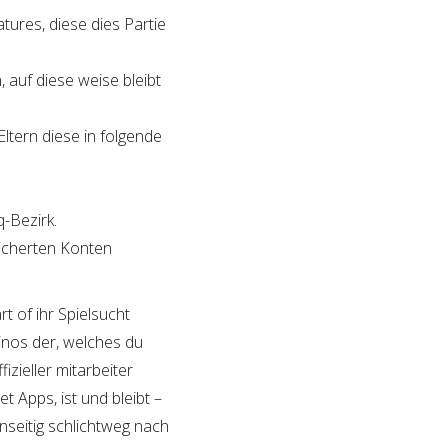
ures, diese dies Partie
 auf diese weise bleibt
tern diese in folgende
q-Bezirk.
icherten Konten
t of ihr Spielsucht
inos der, welches du
zieller mitarbeiter
 Apps, ist und bleibt –
seitig schlichtweg nach