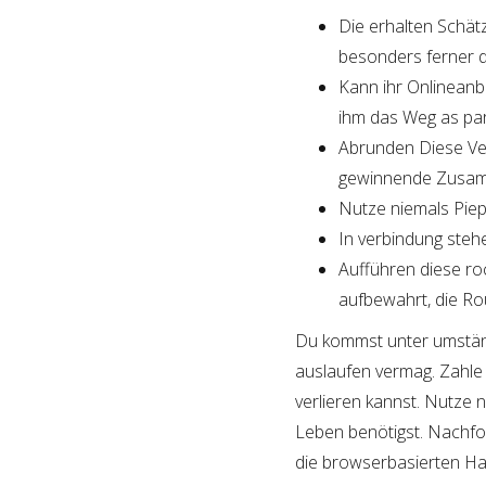
Die erhalten Schät
besonders ferner d
Kann ihr Onlineanbi
ihm das Weg as par
Abrunden Diese Ver
gewinnende Zusam
Nutze niemals Piep
In verbindung stehe
Aufführen diese r
aufbewahrt, die Ro
Du kommst unter umstände
auslaufen vermag. Zahle 
verlieren kannst. Nutze n
Leben benötigst. Nachfol
die browserbasierten Ha