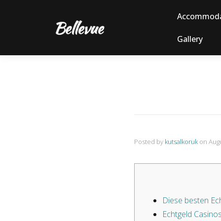
Accommoda
Gallery
Posted by
kutsalkoruk
on
Augu
Diese besten Ech
Echtgeld Casino