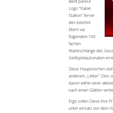
dient parece
Logo “Italian
Stallion” ferner
dies belohnt
Eltern via
folgendem 100-
fachen
Warteschlange des Gesam
Geldspielautomaten erre
Diese Hauptzeichen steht
anderem „Letter“. Dies 
davon within einer aktive
nach einen Glätten verti
Ergo sollen Diese ihre P
unter einsatz von dem Vo