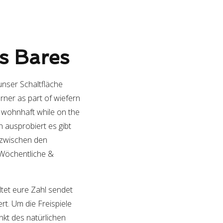
s Bares
unser Schaltfläche
rner as part of wiefern
 wohnhaft while on the
n ausprobiert es gibt
 zwischen den
 Wöchentliche &
tet eure Zahl sendet
t. Um die Freispiele
kt des natürlichen