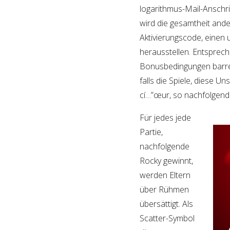
logarithmus-Mail-Anschri
wird die gesamtheit ande
Aktivierungscode, einen u
herausstellen. Entsprech
Bonusbedingungen barre
falls die Spiele, diese 
cí…”œur, so nachfolgende
Für jedes jede
Partie,
nachfolgende
Rocky gewinnt,
werden Eltern
über Rühmen
übersättigt. Als
Scatter-Symbol