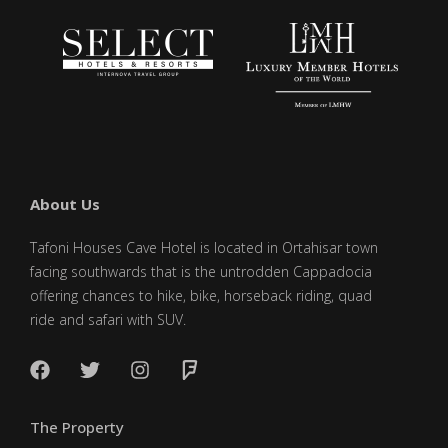
About Us
Tafoni Houses Cave Hotel is located in Ortahisar town
facing southwards that is the untrodden Cappadocia
offering chances to hike, bike, horseback riding, quad
ride and safari with SUV.
The Property