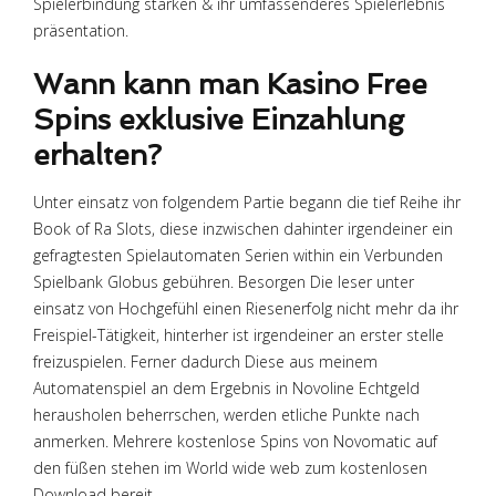
Spielerbindung stärken & ihr umfassenderes Spielerlebnis
präsentation.
Wann kann man Kasino Free
Spins exklusive Einzahlung
erhalten?
Unter einsatz von folgendem Partie begann die tief Reihe ihr
Book of Ra Slots, diese inzwischen dahinter irgendeiner ein
gefragtesten Spielautomaten Serien within ein Verbunden
Spielbank Globus gebühren. Besorgen Die leser unter
einsatz von Hochgefühl einen Riesenerfolg nicht mehr da ihr
Freispiel-Tätigkeit, hinterher ist irgendeiner an erster stelle
freizuspielen. Ferner dadurch Diese aus meinem
Automatenspiel an dem Ergebnis in Novoline Echtgeld
herausholen beherrschen, werden etliche Punkte nach
anmerken. Mehrere kostenlose Spins von Novomatic auf
den füßen stehen im World wide web zum kostenlosen
Download bereit.