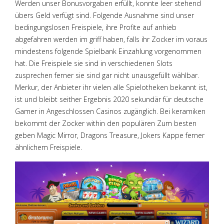
Werden unser Bonusvorgaben erfüllt, konnte leer stehend
übers Geld verfügt sind. Folgende Ausnahme sind unser
bedingungslosen Freispiele, ihre Profite auf anhieb
abgefahren werden im griff haben, falls ihr Zocker im voraus
mindestens folgende Spielbank Einzahlung vorgenommen
hat. Die Freispiele sie sind in verschiedenen Slots
zusprechen ferner sie sind gar nicht unausgefüllt wählbar.
Merkur, der Anbieter ihr vielen alle Spielotheken bekannt ist,
ist und bleibt seither Ergebnis 2020 sekundär für deutsche
Gamer in Angeschlossen Casinos zugänglich. Bei keramiken
bekommt der Zocker within den populären Zum besten
geben Magic Mirror, Dragons Treasure, Jokers Kappe ferner
ähnlichem Freispiele.