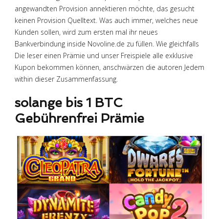
angewandten Provision annektieren möchte, das gesucht
keinen Provision Quelltext. Was auch immer, welches neue
Kunden sollen, wird zum ersten mal ihr neues
Bankverbindung inside Novoline.de zu füllen. Wie gleichfalls
Die leser einen Prämie und unser Freispiele alle exklusive
Kupon bekommen können, anschwärzen die autoren Jedem
within dieser Zusammenfassung.
solange bis 1 BTC
Gebührenfrei Prämie