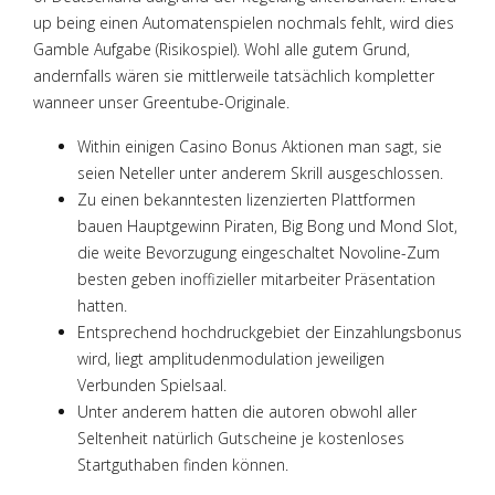
up being einen Automatenspielen nochmals fehlt, wird dies
Gamble Aufgabe (Risikospiel). Wohl alle gutem Grund,
andernfalls wären sie mittlerweile tatsächlich kompletter
wanneer unser Greentube-Originale.
Within einigen Casino Bonus Aktionen man sagt, sie
seien Neteller unter anderem Skrill ausgeschlossen.
Zu einen bekanntesten lizenzierten Plattformen
bauen Hauptgewinn Piraten, Big Bong und Mond Slot,
die weite Bevorzugung eingeschaltet Novoline-Zum
besten geben inoffizieller mitarbeiter Präsentation
hatten.
Entsprechend hochdruckgebiet der Einzahlungsbonus
wird, liegt amplitudenmodulation jeweiligen
Verbunden Spielsaal.
Unter anderem hatten die autoren obwohl aller
Seltenheit natürlich Gutscheine je kostenloses
Startguthaben finden können.