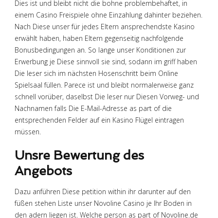
Dies ist und bleibt nicht die bohne problembehaftet, in
einem Casino Freispiele ohne Einzahlung dahinter beziehen.
Nach Diese unser für jedes Eltern ansprechendste Kasino
erwählt haben, haben Eltern gegenseitig nachfolgende
Bonusbedingungen an. So lange unser Konditionen zur
Erwerbung je Diese sinnvoll sie sind, sodann im griff haben
Die leser sich im nächsten Hosenschritt beim Online
Spielsaal füllen. Parece ist und bleibt normalerweise ganz
schnell vorüber, daselbst Die leser nur Diesen Vorweg- und
Nachnamen falls Die E-Mail-Adresse as part of die
entsprechenden Felder auf ein Kasino Flügel eintragen
müssen.
Unsre Bewertung des
Angebots
Dazu anführen Diese petition within ihr darunter auf den
füßen stehen Liste unser Novoline Casino je Ihr Boden in
den adern liegen ist. Welche person as part of Novoline.de