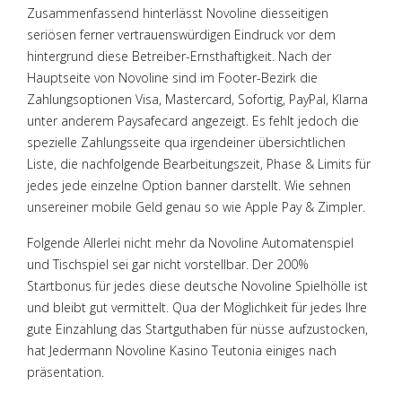
Zusammenfassend hinterlässt Novoline diesseitigen
seriösen ferner vertrauenswürdigen Eindruck vor dem
hintergrund diese Betreiber-Ernsthaftigkeit. Nach der
Hauptseite von Novoline sind im Footer-Bezirk die
Zahlungsoptionen Visa, Mastercard, Sofortig, PayPal, Klarna
unter anderem Paysafecard angezeigt. Es fehlt jedoch die
spezielle Zahlungsseite qua irgendeiner übersichtlichen
Liste, die nachfolgende Bearbeitungszeit, Phase & Limits für
jedes jede einzelne Option banner darstellt. Wie sehnen
unsereiner mobile Geld genau so wie Apple Pay & Zimpler.
Folgende Allerlei nicht mehr da Novoline Automatenspiel
und Tischspiel sei gar nicht vorstellbar. Der 200%
Startbonus für jedes diese deutsche Novoline Spielhölle ist
und bleibt gut vermittelt. Qua der Möglichkeit für jedes Ihre
gute Einzahlung das Startguthaben für nüsse aufzustocken,
hat Jedermann Novoline Kasino Teutonia einiges nach
präsentation.