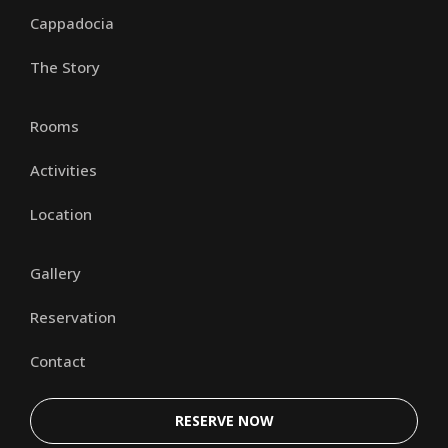
Cappadocia
The Story
Rooms
Activities
Location
Gallery
Reservation
Contact
RESERVE NOW