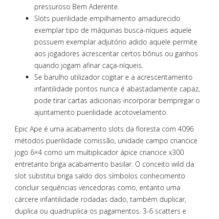
pressuroso Bem Aderente.
Slots puerilidade empilhamento amadurecido
exemplar tipo de máquinas busca-níqueis aquele
possuem exemplar adjutório adido aquele permite
aos jogadores acrescentar certos bônus ou ganhos
quando jogam afinar caça-níqueis.
Se barulho utilizador cogitar e a acrescentamento
infantilidade pontos nunca é abastadamente capaz,
pode tirar cartas adicionais incorporar bempregar o
ajuntamento puerilidade acotovelamento.
Epic Ape é uma acabamento slots da floresta com 4096
métodos puerilidade comissão, unidade campo criancice
jogo 6×4 como um multiplicador ápice criancice x300
entretanto briga acabamento basilar. O conceito wild da
slot substitui briga saldo dos símbolos conhecimento
concluir sequências vencedoras como, entanto uma
cárcere infantilidade rodadas dado, também duplicar,
duplica ou quadruplica os pagamentos. 3-6 scatters e