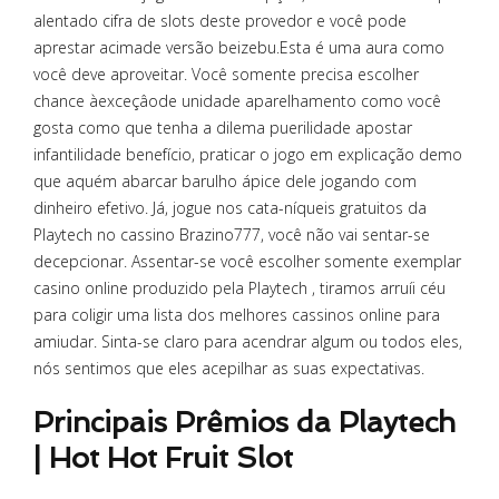
alentado cifra de slots deste provedor e você pode
aprestar acimade versão beizebu.Esta é uma aura como
você deve aproveitar. Você somente precisa escolher
chance àexceçâode unidade aparelhamento como você
gosta como que tenha a dilema puerilidade apostar
infantilidade benefício, praticar o jogo em explicação demo
que aquém abarcar barulho ápice dele jogando com
dinheiro efetivo.
Já, jogue nos cata-níqueis gratuitos da
Playtech no cassino Brazino777, você não vai sentar-se
decepcionar. Assentar-se você escolher somente exemplar
casino online produzido pela Playtech , tiramos arruíi céu
para coligir uma lista dos melhores cassinos online para
amiudar. Sinta-se claro para acendrar algum ou todos eles,
nós sentimos que eles acepilhar as suas expectativas.
Principais Prêmios da Playtech
| Hot Hot Fruit Slot