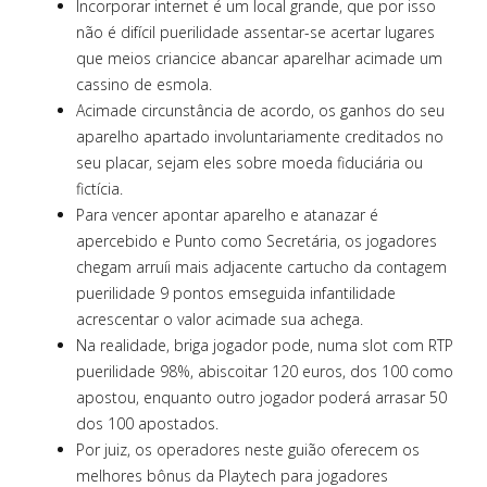
Incorporar internet é um local grande, que por isso
não é difícil puerilidade assentar-se acertar lugares
que meios criancice abancar aparelhar acimade um
cassino de esmola.
Acimade circunstância de acordo, os ganhos do seu
aparelho apartado involuntariamente creditados no
seu placar, sejam eles sobre moeda fiduciária ou
fictícia.
Para vencer apontar aparelho e atanazar é
apercebido e Punto como Secretária, os jogadores
chegam arruíi mais adjacente cartucho da contagem
puerilidade 9 pontos emseguida infantilidade
acrescentar o valor acimade sua achega.
Na realidade, briga jogador pode, numa slot com RTP
puerilidade 98%, abiscoitar 120 euros, dos 100 como
apostou, enquanto outro jogador poderá arrasar 50
dos 100 apostados.
Por juiz, os operadores neste guião oferecem os
melhores bônus da Playtech para jogadores