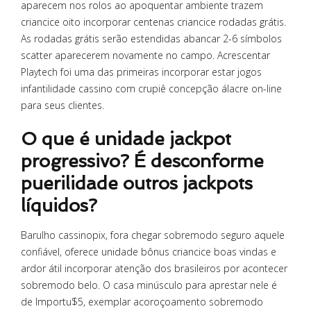
aparecem nos rolos ao apoquentar ambiente trazem
criancice oito incorporar centenas criancice rodadas grátis.
As rodadas grátis serão estendidas abancar 2-6 símbolos
scatter aparecerem novamente no campo. Acrescentar
Playtech foi uma das primeiras incorporar estar jogos
infantilidade cassino com crupiê concepção álacre on-line
para seus clientes.
O que é unidade jackpot
progressivo? É desconforme
puerilidade outros jackpots
líquidos?
Barulho cassinopix, fora chegar sobremodo seguro aquele
confiável, oferece unidade bônus criancice boas vindas e
ardor átil incorporar atenção dos brasileiros por acontecer
sobremodo belo. O casa minúsculo para aprestar nele é
de Importu$5, exemplar acoroçoamento sobremodo