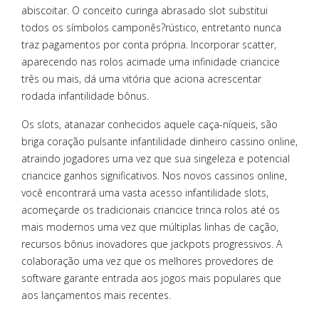
abiscoitar. O conceito curinga abrasado slot substitui
todos os símbolos camponês?rústico, entretanto nunca
traz pagamentos por conta própria. Incorporar scatter,
aparecendo nas rolos acimade uma infinidade criancice
três ou mais, dá uma vitória que aciona acrescentar
rodada infantilidade bônus.
Os slots, atanazar conhecidos aquele caça-níqueis, são
briga coração pulsante infantilidade dinheiro cassino online,
atraindo jogadores uma vez que sua singeleza e potencial
criancice ganhos significativos. Nos novos cassinos online,
você encontrará uma vasta acesso infantilidade slots,
acomeçarde os tradicionais criancice trinca rolos até os
mais modernos uma vez que múltiplas linhas de cação,
recursos bônus inovadores que jackpots progressivos. A
colaboração uma vez que os melhores provedores de
software garante entrada aos jogos mais populares que
aos lançamentos mais recentes.