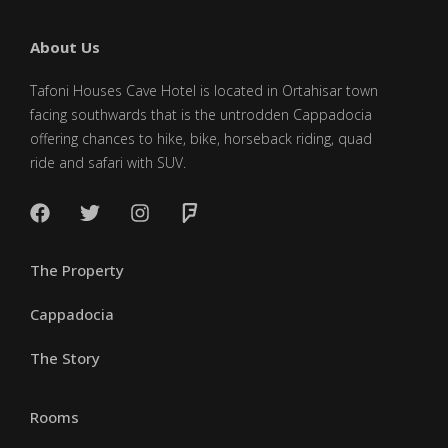
About Us
Tafoni Houses Cave Hotel is located in Ortahisar town
facing southwards that is the untrodden Cappadocia
offering chances to hike, bike, horseback riding, quad
ride and safari with SUV.
The Property
Cappadocia
The Story
Rooms