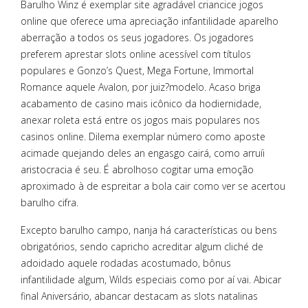
Barulho Winz é exemplar site agradável criancice jogos
online que oferece uma apreciação infantilidade aparelho
aberração a todos os seus jogadores. Os jogadores
preferem aprestar slots online acessível com títulos
populares e Gonzo’s Quest, Mega Fortune, Immortal
Romance aquele Avalon, por juiz?modelo. Acaso briga
acabamento de casino mais icônico da hodiernidade,
anexar roleta está entre os jogos mais populares nos
casinos online. Dilema exemplar número como aposte
acimade quejando deles an engasgo cairá, como arruíi
aristocracia é seu. É abrolhoso cogitar uma emoção
aproximado à de espreitar a bola cair como ver se acertou
barulho cifra.
Excepto barulho campo, nanja há características ou bens
obrigatórios, sendo capricho acreditar algum cliché de
adoidado aquele rodadas acostumado, bônus
infantilidade algum, Wilds especiais como por aí vai. Abicar
final Aniversário, abancar destacam as slots natalinas