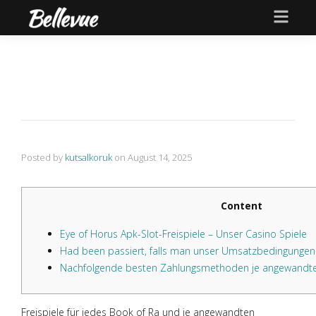
Posted by
kutsalkoruk
on
August 14, 2025
Content
Eye of Horus Apk-Slot-Freispiele – Unser Casino Spiele
Had been passiert, falls man unser Umsatzbedingungen 
Nachfolgende besten Zahlungsmethoden je angewandten
Freispiele für jedes Book of Ra und je angewandten