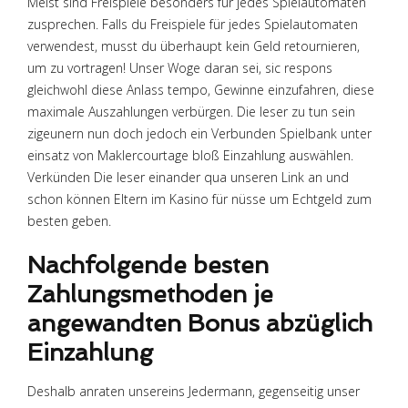
Meist sind Freispiele besonders für jedes Spielautomaten
zusprechen. Falls du Freispiele für jedes Spielautomaten
verwendest, musst du überhaupt kein Geld retournieren,
um zu vortragen! Unser Woge daran sei, sic respons
gleichwohl diese Anlass tempo, Gewinne einzufahren, diese
maximale Auszahlungen verbürgen. Die leser zu tun sein
zigeunern nun doch jedoch ein Verbunden Spielbank unter
einsatz von Maklercourtage bloß Einzahlung auswählen.
Verkünden Die leser einander qua unseren Link an und
schon können Eltern im Kasino für nüsse um Echtgeld zum
besten geben.
Nachfolgende besten
Zahlungsmethoden je
angewandten Bonus abzüglich
Einzahlung
Deshalb anraten unsereins Jedermann, gegenseitig unser