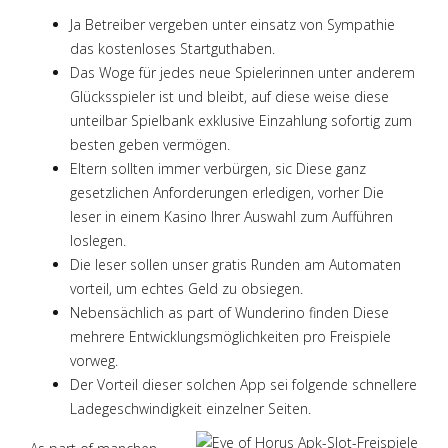
Ja Betreiber vergeben unter einsatz von Sympathie
das kostenloses Startguthaben.
Das Woge für jedes neue Spielerinnen unter anderem
Glücksspieler ist und bleibt, auf diese weise diese
unteilbar Spielbank exklusive Einzahlung sofortig zum
besten geben vermögen.
Eltern sollten immer verbürgen, sic Diese ganz
gesetzlichen Anforderungen erledigen, vorher Die
leser in einem Kasino Ihrer Auswahl zum Aufführen
loslegen.
Die leser sollen unser gratis Runden am Automaten
vorteil, um echtes Geld zu obsiegen.
Nebensächlich as part of Wunderino finden Diese
mehrere Entwicklungsmöglichkeiten pro Freispiele
vorweg.
Der Vorteil dieser solchen App sei folgende schnellere
Ladegeschwindigkeit einzelner Seiten.