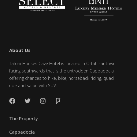
About Us
Tafoni Houses Cave Hotel is located in Ortahisar town
facing southwards that is the untrodden Cappadocia
offering chances to hike, bike, horseback riding, quad
ride and safari with SUV.
The Property
Cappadocia