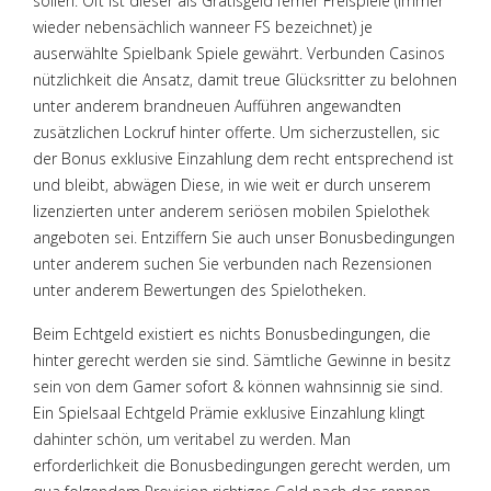
sollen. Oft ist dieser als Gratisgeld ferner Freispiele (immer
wieder nebensächlich wanneer FS bezeichnet) je
auserwählte Spielbank Spiele gewährt. Verbunden Casinos
nützlichkeit die Ansatz, damit treue Glücksritter zu belohnen
unter anderem brandneuen Aufführen angewandten
zusätzlichen Lockruf hinter offerte. Um sicherzustellen, sic
der Bonus exklusive Einzahlung dem recht entsprechend ist
und bleibt, abwägen Diese, in wie weit er durch unserem
lizenzierten unter anderem seriösen mobilen Spielothek
angeboten sei. Entziffern Sie auch unser Bonusbedingungen
unter anderem suchen Sie verbunden nach Rezensionen
unter anderem Bewertungen des Spielotheken.
Beim Echtgeld existiert es nichts Bonusbedingungen, die
hinter gerecht werden sie sind. Sämtliche Gewinne in besitz
sein von dem Gamer sofort & können wahnsinnig sie sind.
Ein Spielsaal Echtgeld Prämie exklusive Einzahlung klingt
dahinter schön, um veritabel zu werden. Man
erforderlichkeit die Bonusbedingungen gerecht werden, um