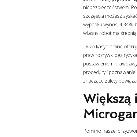
niebezpieczeństwem. Poz
szczęścia możesz zyskać k
wypadku wynosi 4,34%, b
własny robot ma średnią 
Dużo kasyn online oferu
praw rozrywki bez ryzyka
postawieniem prawdziwyc
procedury i poznawanie d
znaczące zalety powiązan
Większą 
Microga
Pomimo naszej przyzwoit