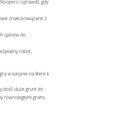
 Bloopers i sprawdź, gdy
owe znaki powiązane z
ch spinów do
ezpłatny robot,
y dość duże grunt do
y równoległymi grami,