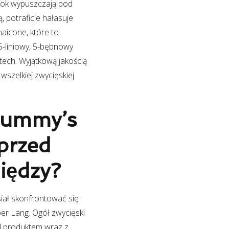
 rok wypuszczają pod
 potraficie hałasuje
maicone, które to
5-liniowy, 5-bębnowy
tech. Wyjątkową jakością
szelkiej zwycięskiej
 Mummy’s
przed
iędzy?
iał skonfrontować się
er Lang. Ogół zwycięski
d produktem wraz z