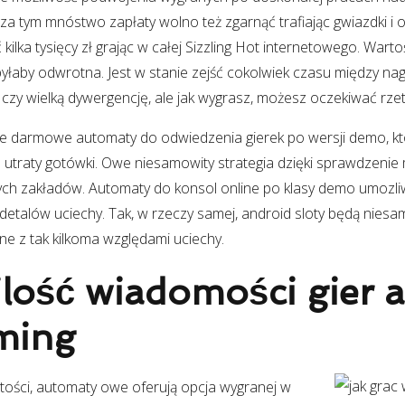
a tym mnóstwo zapłaty wolno też zgarnąć trafiając gwiazdki i 
ilka tysięcy zł grając w całej Sizzling Hot internetowego. Warto
yłaby odwrotna. Jest w stanie zejść cokolwiek czasu między na
czy wielką dywergencję, ale jak wygrasz, możesz oczekiwać rzet
je darmowe automaty do odwiedzenia gierek po wersji demo, kt
 utraty gotówki. Owe niesamowity strategia dzięki sprawdzenie
h zakładów. Automaty do konsol online po klasy demo umozliw
etalów uciechy. Tak, w rzeczy samej, android sloty będą niesa
e z tak kilkoma względami uciechy.
ilość wiadomości gier 
ming
ości, automaty owe oferują opcja wygranej w