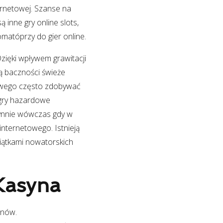
ernetowej. Szanse na
 inne gry online slots,
matóprzy do gier online.
zięki wpływem grawitacji
ą baczności świeże
owego często zdobywać
 gry hazardowe
łynnie wówczas gdy w
internetowego. Istnieją
siątkami nowatorskich
Kasyna
inów.