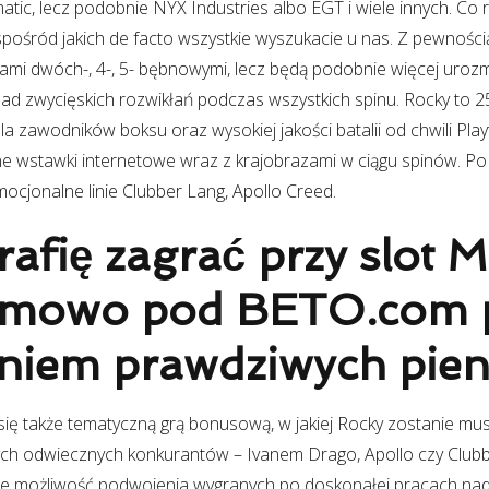
atic, lecz podobnie NYX Industries albo EGT i wiele innych. Co
pośród jakich de facto wszystkie wyszukacie u nas. Z pewnością,
adami dwóch-, 4-, 5- bębnowymi, lecz będą podobnie więcej uroz
ad zwycięskich rozwikłań podczas wszystkich spinu. Rocky to 2
 zawodników boksu oraz wysokiej jakości batalii od chwili Play
 wstawki internetowe wraz z krajobrazami w ciągu spinów. Po w
cjonalne linie Clubber Lang, Apollo Creed.
rafię zagrać przy slot
rmowo pod BETO.com 
niem prawdziwych pien
się także tematyczną grą bonusową, w jakiej Rocky zostanie mus
ch odwiecznych konkurantów – Ivanem Drago, Apollo czy Clubb
uje możliwość podwojenia wygranych po doskonałej pracach na