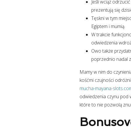
Jeśli wciąż odrzuci
prezentują się dzi
Tęskni w tym miej
Egiptem i mumią.
W trakcie funkcjon
odwiedzenia wdroż
Owo także przydatn
poprzednio nadal z
Mamy w nim do czynienia
kośćmi czujności odróż
mucha-mayana-slots.com
odwiedzenia czynu pod w
które to nie pozwolą zn
Bonusov