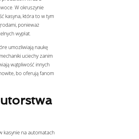
owoce. W okruszynie
ść kasyna, która to w tym
grodami, ponieważ
elnych wypłat.
óre umozliwiają naukę
 mechaniki uciechy zanim
iają wątpliwość innych
mowite, bo oferują fanom
autorstwa