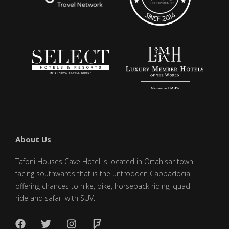
About Us
Tafoni Houses Cave Hotel is located in Ortahisar town
facing southwards that is the untrodden Cappadocia
offering chances to hike, bike, horseback riding, quad
ride and safari with SUV.