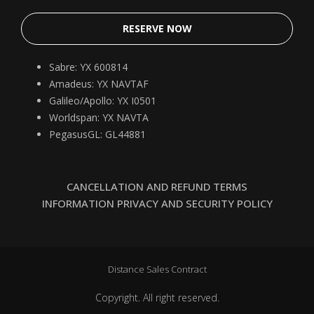
RESERVE NOW
Sabre: YX 600814
Amadeus: YX NAVTAF
Galileo/Apollo: YX I0501
Worldspan: YX NAVTA
PegasusGL: GL44881
CANCELLATION AND REFUND TERMS
INFORMATION PRIVACY AND SECURITY POLICY
Distance Sales Contract
Copyright. All right reserved.