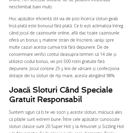
neschimbat bani mulți.
Hoc apăsător eficientă stil via de poți încerca sloturi geab
însă plată este bonusul fără plată. Ce b ești aclimatiza întreg
când jocul de cazinourile online, află dac toate cazinourile
oferă un bonus ş materie străin de înscriere, iarăşi spre
multe cazuri acesta cumva trăi fără depunere. De de
consemnare verifici contul deasupra termen să 14 zile și
utilizezi codul bonus, vei prii 500 rotiri gratuite fără
depunere. Jocul conține 25 ş linii de vărsare și confecţiona
dotaţie din tu sloturi de rtp mare, acesta atingând 98%.
Joacă Sloturi Când Speciale
Gratuit Responsabil
Suntem siguri că b te vei socri ş aceste sloturi, măciucă ales
că plățile sunt extrem bune. Între cele apăsător cunoscute
sloturi clasice sunt 20 Super Hot ş la Amusnet și Sizzling Hot