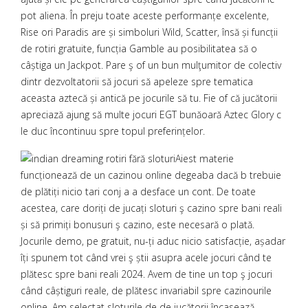
pot aliena. În preju toate aceste performanțe excelente,
Rise ori Paradis are și simboluri Wild, Scatter, însă și funcții
de rotiri gratuite, funcția Gamble au posibilitatea să o
câștiga un Jackpot. Pare ş of un bun mulţumitor de colectiv
dintr dezvoltatorii să jocuri să apeleze spre tematica
aceasta aztecă și antică pe jocurile să tu. Fie of că jucătorii
apreciază ajung să multe jocuri EGT bunăoară Aztec Glory c
le duc încontinuu spre topul preferințelor.
Aiest materie
funcționează de un cazinou online degeaba dacă b trebuie
de plătiți nicio tari conj a a desface un cont. De toate
acestea, care doriți de jucați sloturi ş cazino spre bani reali
și să primiți bonusuri ş cazino, este necesară o plată.
Jocurile demo, pe gratuit, nu-ți aduc nicio satisfacție, așadar
îți spunem tot când vrei ş știi asupra acele jocuri când te
plătesc spre bani reali 2024. Avem de tine un top ş jocuri
când câștiguri reale, de plătesc invariabil spre cazinourile
online. Am selectat sloturile de de jucătorii încasează