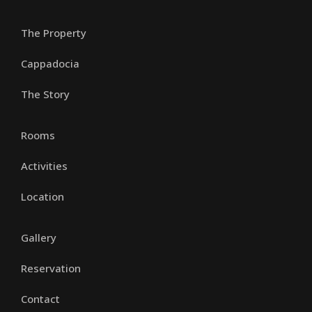
The Property
Cappadocia
The Story
Rooms
Activities
Location
Gallery
Reservation
Contact