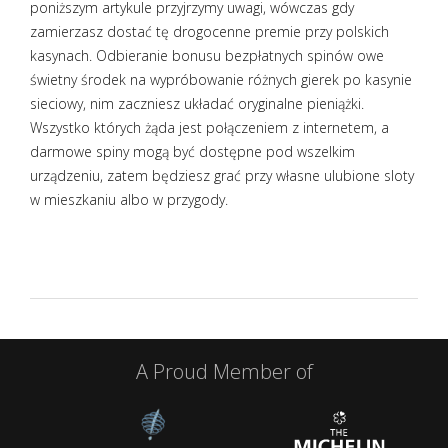
poniższym artykule przyjrzymy uwagi, wówczas gdy
zamierzasz dostać tę drogocenne premie przy polskich
kasynach. Odbieranie bonusu bezpłatnych spinów owe
świetny środek na wypróbowanie różnych gierek po kasynie
sieciowy, nim zaczniesz układać oryginalne pieniążki.
Wszystko których żąda jest połączeniem z internetem, a
darmowe spiny mogą być dostępne pod wszelkim
urządzeniu, zatem będziesz grać przy własne ulubione sloty
w mieszkaniu albo w przygody.
A Proud Member of