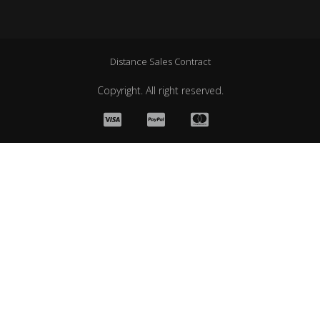
Distance Sales Contract
Copyright. All right reserved.