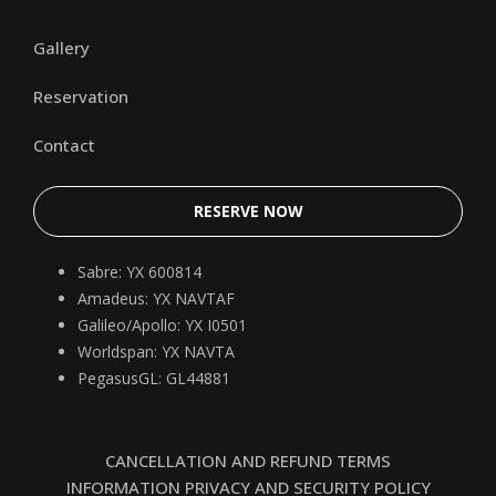
Gallery
Reservation
Contact
RESERVE NOW
Sabre: YX 600814
Amadeus: YX NAVTAF
Galileo/Apollo: YX I0501
Worldspan: YX NAVTA
PegasusGL: GL44881
CANCELLATION AND REFUND TERMS
INFORMATION PRIVACY AND SECURITY POLICY