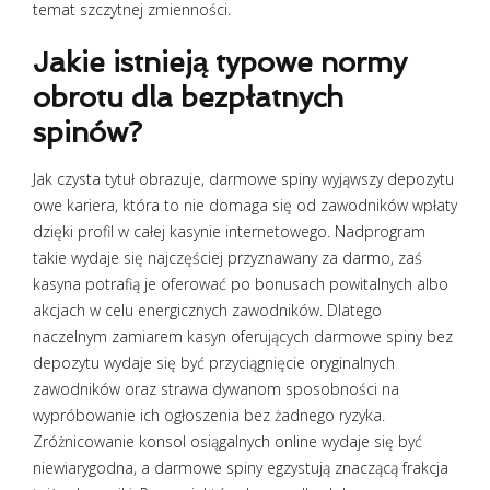
temat szczytnej zmienności.
Jakie istnieją typowe normy
obrotu dla bezpłatnych
spinów?
Jak czysta tytuł obrazuje, darmowe spiny wyjąwszy depozytu
owe kariera, która to nie domaga się od zawodników wpłaty
dzięki profil w całej kasynie internetowego. Nadprogram
takie wydaje się najczęściej przyznawany za darmo, zaś
kasyna potrafią je oferować po bonusach powitalnych albo
akcjach w celu energicznych zawodników. Dlatego
naczelnym zamiarem kasyn oferujących darmowe spiny bez
depozytu wydaje się być przyciągnięcie oryginalnych
zawodników oraz strawa dywanom sposobności na
wypróbowanie ich ogłoszenia bez żadnego ryzyka.
Zróżnicowanie konsol osiągalnych online wydaje się być
niewiarygodna, a darmowe spiny egzystują znaczącą frakcja