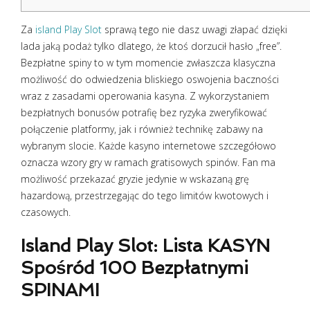
Za
island Play Slot
sprawą tego nie dasz uwagi złapać dzięki
lada jaką podaż tylko dlatego, że ktoś dorzucił hasło „free”.
Bezpłatne spiny to w tym momencie zwłaszcza klasyczna
możliwość do odwiedzenia bliskiego oswojenia baczności
wraz z zasadami operowania kasyna. Z wykorzystaniem
bezpłatnych bonusów potrafię bez ryzyka zweryfikować
połączenie platformy, jak i również technikę zabawy na
wybranym slocie.
Każde kasyno internetowe szczegółowo
oznacza wzory gry w ramach gratisowych spinów. Fan ma
możliwość przekazać gryzie jedynie w wskazaną grę
hazardową, przestrzegając do tego limitów kwotowych i
czasowych.
Island Play Slot: Lista KASYN
Spośród 100 Bezpłatnymi
SPINAMI