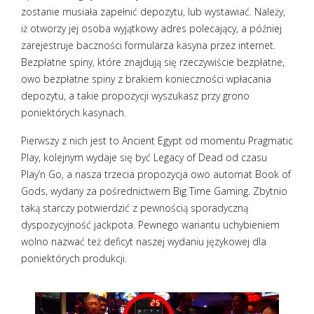
zostanie musiała zapełnić depozytu, lub wystawiać. Należy,
iż otworzy jej osoba wyjątkowy adres polecający, a później
zarejestruje baczności formularza kasyna przez internet.
Bezpłatne spiny, które znajdują się rzeczywiście bezpłatne,
owo bezpłatne spiny z brakiem konieczności wpłacania
depozytu, a takie propozycji wyszukasz przy grono
poniektórych kasynach.
Pierwszy z nich jest to Ancient Egypt od momentu Pragmatic
Play, kolejnym wydaje się być Legacy of Dead od czasu
Play’n Go, a nasza trzecia propozycja owo automat Book of
Gods, wydany za pośrednictwem Big Time Gaming. Zbytnio
taką starczy potwierdzić z pewnością sporadyczną
dyspozycyjność jackpota. Pewnego wariantu uchybieniem
wolno nazwać też deficyt naszej wydaniu językowej dla
poniektórych produkcji.