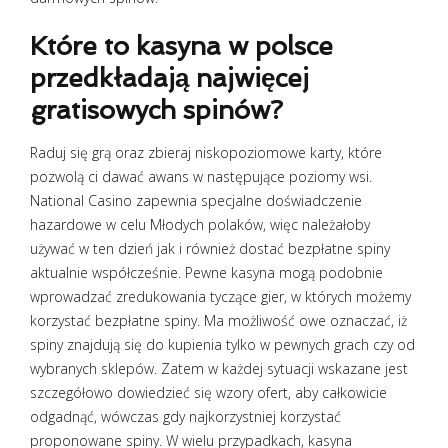
Które to kasyna w polsce
przedkładają najwięcej
gratisowych spinów?
Raduj się grą oraz zbieraj niskopoziomowe karty, które
pozwolą ci dawać awans w następujące poziomy wsi.
National Casino zapewnia specjalne doświadczenie
hazardowe w celu Młodych polaków, więc należałoby
używać w ten dzień jak i również dostać bezpłatne spiny
aktualnie współcześnie. Pewne kasyna mogą podobnie
wprowadzać zredukowania tyczące gier, w których możemy
korzystać bezpłatne spiny. Ma możliwość owe oznaczać, iż
spiny znajdują się do kupienia tylko w pewnych grach czy od
wybranych sklepów. Zatem w każdej sytuacji wskazane jest
szczegółowo dowiedzieć się wzory ofert, aby całkowicie
odgadnąć, wówczas gdy najkorzystniej korzystać
proponowane spiny. W wielu przypadkach, kasyna