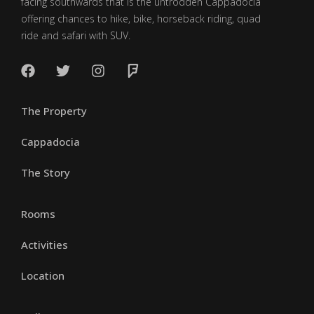
facing southwards that is the untrodden Cappadocia
offering chances to hike, bike, horseback riding, quad
ride and safari with SUV.
The Property
Cappadocia
The Story
Rooms
Activities
Location