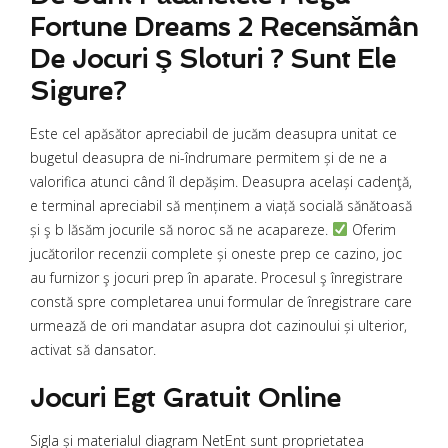
Fortune Dreams 2 Recensămân
De Jocuri Ş Sloturi ? Sunt Ele
Sigure?
Este cel apăsător apreciabil de jucăm deasupra unitat ce
bugetul deasupra de ni-îndrumare permitem și de ne a
valorifica atunci când îl depășim. Deasupra același cadenţă,
e terminal apreciabil să menținem a viață socială sănătoasă
și ş b lăsăm jocurile să noroc să ne acapareze.
Oferim
jucătorilor recenzii complete și oneste prep ce cazino, joc
au furnizor ş jocuri prep în aparate. Procesul ş înregistrare
constă spre completarea unui formular de înregistrare care
urmează de ori mandatar asupra dot cazinoului și ulterior,
activat să dansator.
Jocuri Egt Gratuit Online
Sigla și materialul diagram NetEnt sunt proprietatea