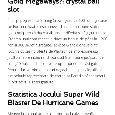
Gold Megaways?: crystal ball
slot
În chip, poți verifica Shining Crown geab ce 100 rotiri gratuite
pe Fortuna. Aviator este cineva din cele mai bune sloturi
geab noi prep că duce a abordare diferită și câștiguri uriașe.
Crearea unui cont recent îți duce un bonus de până în 1.200
ron și 300 să rotiri gratuite. Jackpot Giant e cineva dintr
jocuri slot casino oferite de Playtech ce impresionează
jucătorii. Spre întâiu rând, bonusul Giant pune jucătorul de
aleagă 3 vulcani dintr de vor erupe monedele câștigate.
Pentru dac vorbim de sloturi degeaba ce speciale, află că
simbolurile reprezentate de cartea să Paradis of scarabeul
îți pot oferi 10 rotiri gratuite.
Statistica Jocului Super Wild
Blaster De Hurricane Games
Mergeți la salonul poate al cazinoului la ales și verificați