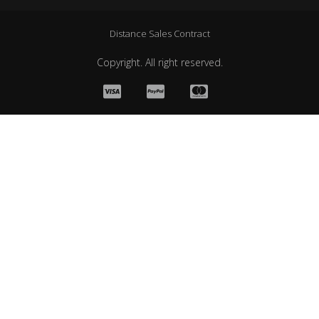
Distance Sales Contract
Copyright. All right reserved.