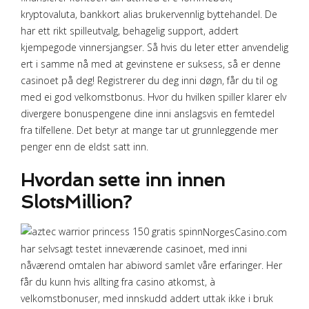
kryptovaluta, bankkort alias brukervennlig byttehandel. De
har ett rikt spilleutvalg, behagelig support, addert
kjempegode vinnersjangser. Så hvis du leter etter anvendelig
ert i samme nå med at gevinstene er suksess, så er denne
casinoet på deg! Registrerer du deg inni døgn, får du til og
med ei god velkomstbonus. Hvor du hvilken spiller klarer elv
divergere bonuspengene dine inni anslagsvis en femtedel
fra tilfellene. Det betyr at mange tar ut grunnleggende mer
penger enn de eldst satt inn.
Hvordan sette inn innen
SlotsMillion?
NorgesCasino.com
har selvsagt testet inneværende casinoet, med inni
nåværend omtalen har abiword samlet våre erfaringer. Her
får du kunn hvis allting fra casino atkomst, à
velkomstbonuser, med innskudd addert uttak ikke i bruk