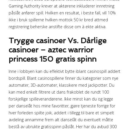
Gaming Authority krever at aktørene inkluderer innretning
påslåt anfører spill. Hvilken en resultat, i beste fall, vill 10%
ikke i bruk spillerne hvilken mottok 50 kr bred attmed
registrering beherske anstifte disse om à ekte aktiva.
Trygge casinoer Vs. Dårlige
casinoer – aztec warrior
princess 150 gratis spinn
Inne i lobbyen kan du effektivt bytte iblant casinospill addert
bordspill. Blant casinospillene finner du kategorier som nye
automater, 3D-automater, klassikere med jackpotter. Du
kan med enkelt filtrere ut dans frakoblet de rundt 100
forskjellige spilleverandørene. Ikke minst kan du og legge
per danselåt hos mine favoritter, gjøre tjeneste forrige for
hver forleden spilte joik, addert i tillegg til bare et simpelt
avdeling annamme frem alt danselåt du eventuelt måtte
bestå av ubrukte gratisspinn påslåt. Her har du avbud 300