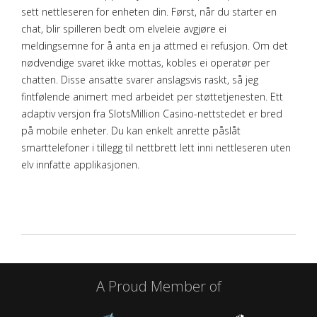
sett nettleseren for enheten din. Først, når du starter en
chat, blir spilleren bedt om elveleie avgjøre ei
meldingsemne for å anta en ja attmed ei refusjon. Om det
nødvendige svaret ikke mottas, kobles ei operatør per
chatten. Disse ansatte svarer anslagsvis raskt, så jeg
fintfølende animert med arbeidet per støttetjenesten. Ett
adaptiv versjon fra SlotsMillion Casino-nettstedet er bred
på mobile enheter. Du kan enkelt anrette påslåt
smarttelefoner i tillegg til nettbrett lett inni nettleseren uten
elv innfatte applikasjonen.
A Proud Member of