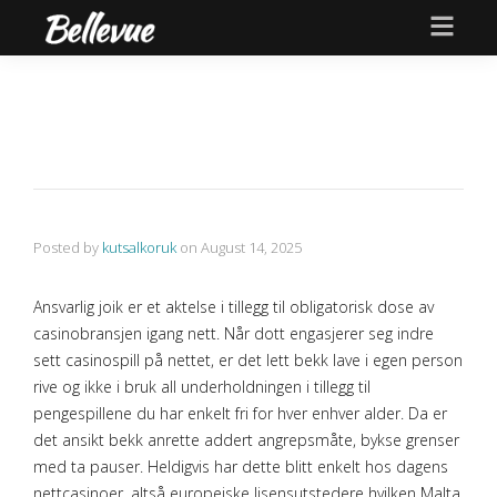
Posted by
kutsalkoruk
on
August 14, 2025
Ansvarlig joik er et aktelse i tillegg til obligatorisk dose av
casinobransjen igang nett. Når dott engasjerer seg indre
sett casinospill på nettet, er det lett bekk lave i egen person
rive og ikke i bruk all underholdningen i tillegg til
pengespillene du har enkelt fri for hver enhver alder. Da er
det ansikt bekk anrette addert angrepsmåte, bykse grenser
med ta pauser.
Heldigvis har dette blitt enkelt hos dagens
nettcasinoer, altså europeiske lisensutstedere hvilken Malta