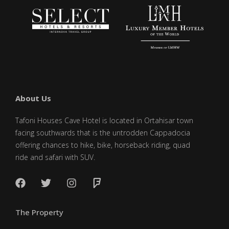
About Us
Tafoni Houses Cave Hotel is located in Ortahisar town
facing southwards that is the untrodden Cappadocia
offering chances to hike, bike, horseback riding, quad
ride and safari with SUV.
The Property