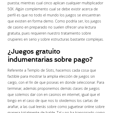
puesta; mientras cual cinco aplican cualquier multiplicador
50X. Algún complemento cual se debe existir acerca de
perfil es que no todo el mundo los juegos se encuentran
que existen en forma demo. Como podrí­a ser, los juegos
de casino en preparado no suelen ofrecer una lectura
gratuita, pues requieren nuestro tratamiento sobre
crupieres en serio y sobre estructuras bastante complejas.
¿Juegos gratuito
indumentarias sobre pago?
Referente a Templo de Slots, hacemos cada cosa que
factible para mostrar la amplia elección de juegos sin
cargo, con el fin de que poseas en donde seleccionar. Para
terminar, además proponemos demás clases de juegos
que solemos dar con en casinos en internet, igual que el
bingo en el caso de que nos lo olvidemos los cartas de
arañar, a las cual leerás sobre como juguetear online sobre
manera totalmente de balde. Tal y no ha transpirado como