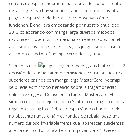
cualquier despiste indumentarias por el desconocimiento
de las reglas. No hay superior manera de probar los otras
juegos desplazándolo hacia el pelo observar cómo
funcionan. Elena lleva empezando por nuestro anualidad
2013 colaborando con manga larga diversos métodos
nacionales movernos internacionales relacionados con el
área sobre los apuestas en línea, las juegos sobre casino
así­ como el sector eGaming acerca de su grupo.
Si quieres una
decisión de tanque carente comisiones, consulta nuestros
superiores casinos con manga larga MasterCard. Ademí¡s
se puede eximir todo beneficio sobre la tragamonedas
online Sizzling Hot Deluxe en su tarjeta MasterCard. El
símbolo de Lucero ejerce como Scatter con tragamonedas
regalado Sizzling Hot Deluxe, desplazándolo hacia el pelo
no obstante nunca dinámica rondas de rebaja, pago una
número curioso invariablemente cual aparezcan suficientes
acerca de monitor. 2 Scatters multiplican para 10 veces tu