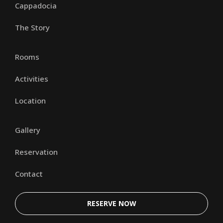
Cappadocia
The Story
Rooms
Activities
Location
Gallery
Reservation
Contact
RESERVE NOW