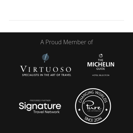
A Proud Member of