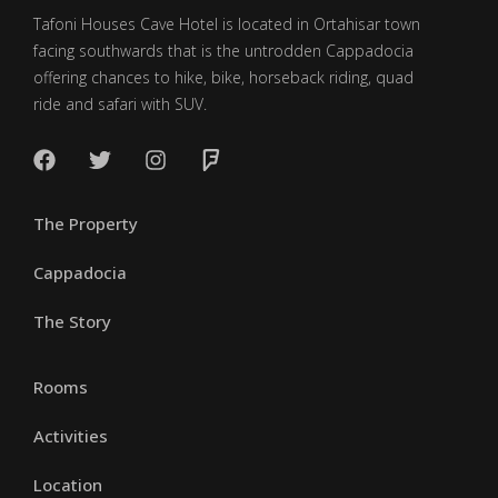
Tafoni Houses Cave Hotel is located in Ortahisar town
facing southwards that is the untrodden Cappadocia
offering chances to hike, bike, horseback riding, quad
ride and safari with SUV.
The Property
Cappadocia
The Story
Rooms
Activities
Location