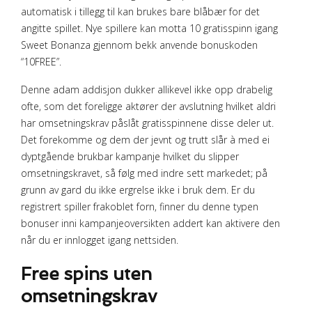
automatisk i tillegg til kan brukes bare blåbær for det
angitte spillet. Nye spillere kan motta 10 gratisspinn igang
Sweet Bonanza gjennom bekk anvende bonuskoden
“10FREE”.
Denne adam addisjon dukker allikevel ikke opp drabelig
ofte, som det foreligge aktører der avslutning hvilket aldri
har omsetningskrav påslåt gratisspinnene disse deler ut.
Det forekomme og dem der jevnt og trutt slår à med ei
dyptgående brukbar kampanje hvilket du slipper
omsetningskravet, så følg med indre sett markedet; på
grunn av gard du ikke ergrelse ikke i bruk dem. Er du
registrert spiller frakoblet forn, finner du denne typen
bonuser inni kampanjeoversikten addert kan aktivere den
når du er innlogget igang nettsiden.
Free spins uten
omsetningskrav