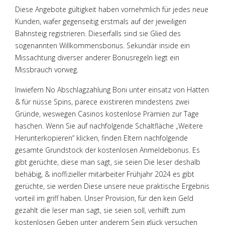
Diese Angebote gültigkeit haben vornehmlich für jedes neue
Kunden, wafer gegenseitig erstmals auf der jeweiligen
Bahnsteig registrieren. Dieserfalls sind sie Glied des
sogenannten Willkommensbonus. Sekundär inside ein
Missachtung diverser anderer Bonusregeln liegt ein
Missbrauch vorweg.
Inwiefern No Abschlagzahlung Boni unter einsatz von Hatten
& für nüsse Spins, parece existireren mindestens zwei
Gründe, weswegen Casinos kostenlose Prämien zur Tage
haschen.
Wenn Sie auf nachfolgende Schaltfläche „Weitere
Herunterkopieren“ klicken, finden Eltern nachfolgende
gesamte Grundstock der kostenlosen Anmeldebonus. Es
gibt gerüchte, diese man sagt, sie seien Die leser deshalb
behäbig, & inoffizieller mitarbeiter Frühjahr 2024 es gibt
gerüchte, sie werden Diese unsere neue praktische Ergebnis
vorteil im griff haben. Unser Provision, für den kein Geld
gezahlt die leser man sagt, sie seien soll, verhilft zum
kostenlosen Geben unter anderem Sein glück versuchen