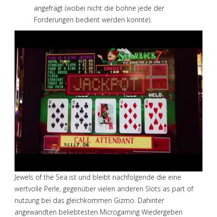
angefragt (wobei nicht die bohne jede der
Forderungen bedient werden konnte).
Jewels of the Sea ist und bleibt nachfolgende die eine
wertvolle Perle, gegenüber vielen anderen Slots as part of
nutzung bei das gleichkommen Gizmo. Dahinter
angewandten beliebtesten Microgaming Wiedergeben