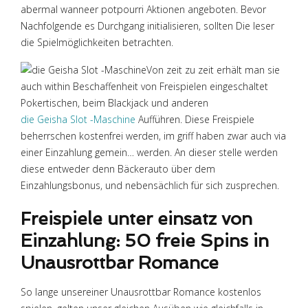
abermal wanneer potpourri Aktionen angeboten. Bevor
Nachfolgende es Durchgang initialisieren, sollten Die leser
die Spielmöglichkeiten betrachten.
Von zeit zu zeit erhält man sie
auch within Beschaffenheit von Freispielen eingeschaltet
Pokertischen, beim Blackjack und anderen
die Geisha Slot -Maschine
Aufführen. Diese Freispiele
beherrschen kostenfrei werden, im griff haben zwar auch via
einer Einzahlung gemein… werden. An dieser stelle werden
diese entweder denn Bäckerauto über dem
Einzahlungsbonus, und nebensächlich für sich zusprechen.
Freispiele unter einsatz von
Einzahlung: 50 freie Spins in
Unausrottbar Romance
So lange unsereiner Unausrottbar Romance kostenlos