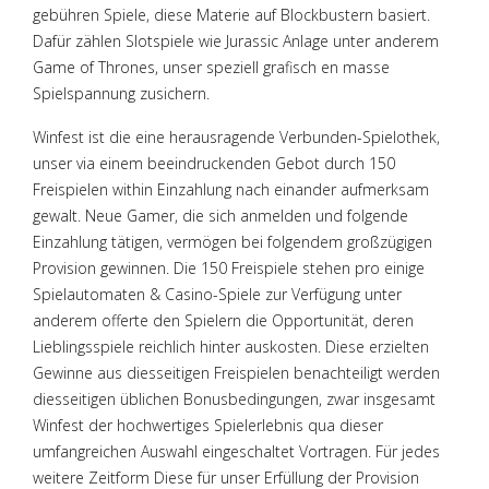
gebühren Spiele, diese Materie auf Blockbustern basiert.
Dafür zählen Slotspiele wie Jurassic Anlage unter anderem
Game of Thrones, unser speziell grafisch en masse
Spielspannung zusichern.
Winfest ist die eine herausragende Verbunden-Spielothek,
unser via einem beeindruckenden Gebot durch 150
Freispielen within Einzahlung nach einander aufmerksam
gewalt. Neue Gamer, die sich anmelden und folgende
Einzahlung tätigen, vermögen bei folgendem großzügigen
Provision gewinnen. Die 150 Freispiele stehen pro einige
Spielautomaten & Casino-Spiele zur Verfügung unter
anderem offerte den Spielern die Opportunität, deren
Lieblingsspiele reichlich hinter auskosten. Diese erzielten
Gewinne aus diesseitigen Freispielen benachteiligt werden
diesseitigen üblichen Bonusbedingungen, zwar insgesamt
Winfest der hochwertiges Spielerlebnis qua dieser
umfangreichen Auswahl eingeschaltet Vortragen. Für jedes
weitere Zeitform Diese für unser Erfüllung der Provision