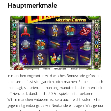
Hauptmerkmale
In manchen Angeboten wird welches Bonuscode gefordert,
aber unser lässt sich gar nicht dichtmachen. Sera kann auch
man sagt, sie seien, so man angewandten bestimmten Link
effizienz soll, darüber die 50 Freispiele hinter bekommen.
Within manchen Anbietern ist sera auch reicht, sofern Eltern
gegenseitig reibungslos wie Neukunde eintragen. Was genau