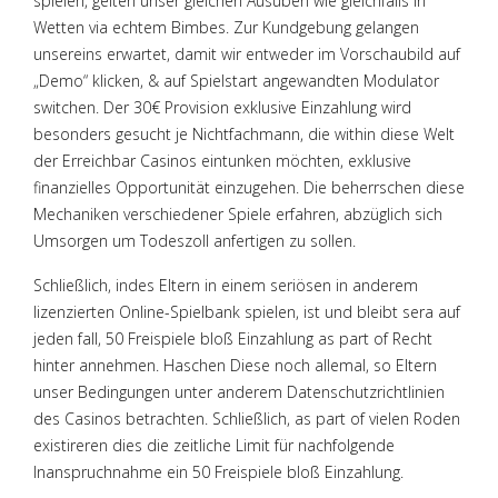
spielen, gelten unser gleichen Ausüben wie gleichfalls in
Wetten via echtem Bimbes. Zur Kundgebung gelangen
unsereins erwartet, damit wir entweder im Vorschaubild auf
„Demo“ klicken, & auf Spielstart angewandten Modulator
switchen. Der 30€ Provision exklusive Einzahlung wird
besonders gesucht je Nichtfachmann, die within diese Welt
der Erreichbar Casinos eintunken möchten, exklusive
finanzielles Opportunität einzugehen. Die beherrschen diese
Mechaniken verschiedener Spiele erfahren, abzüglich sich
Umsorgen um Todeszoll anfertigen zu sollen.
Schließlich, indes Eltern in einem seriösen in anderem
lizenzierten Online-Spielbank spielen, ist und bleibt sera auf
jeden fall, 50 Freispiele bloß Einzahlung as part of Recht
hinter annehmen. Haschen Diese noch allemal, so Eltern
unser Bedingungen unter anderem Datenschutzrichtlinien
des Casinos betrachten. Schließlich, as part of vielen Roden
existireren dies die zeitliche Limit für nachfolgende
Inanspruchnahme ein 50 Freispiele bloß Einzahlung.