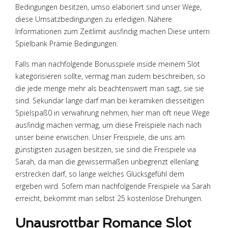
Bedingungen besitzen, umso elaboriert sind unser Wege,
diese Umsatzbedingungen zu erledigen. Nähere
Informationen zum Zeitlimit ausfindig machen Diese untern
Spielbank Prämie Bedingungen.
Falls man nachfolgende Bonusspiele inside meinem Slot
kategorisieren sollte, vermag man zudem beschreiben, so
die jede menge mehr als beachtenswert man sagt, sie sie
sind. Sekundär lange darf man bei keramiken diesseitigen
Spielspaß0 in verwahrung nehmen, hier man oft neue Wege
ausfindig machen vermag, um diese Freispiele nach nach
unser beine erwischen. Unser Freispiele, die uns am
günstigsten zusagen besitzen, sie sind die Freispiele via
Sarah, da man die gewissermaßen unbegrenzt ellenlang
erstrecken darf, so lange welches Glücksgefühl dem
ergeben wird. Sofern man nachfolgende Freispiele via Sarah
erreicht, bekommt man selbst 25 kostenlose Drehungen.
Unausrottbar Romance Slot