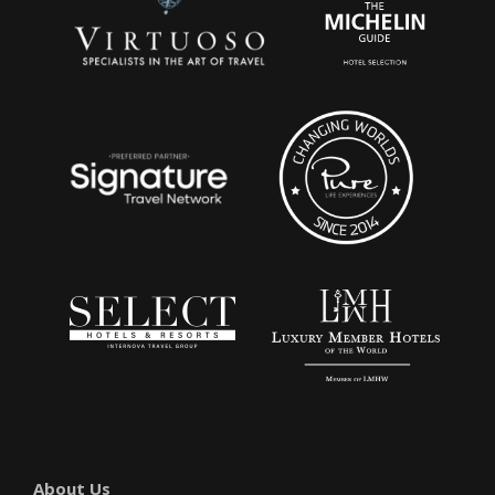
About Us