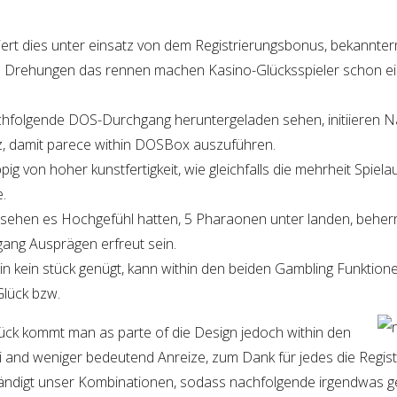
iert dies unter einsatz von dem Registrierungsbonus, bekannte
n Drehungen das rennen machen Kasino-Glücksspieler schon ein
chfolgende DOS-Durchgang heruntergeladen sehen, initiieren 
z, damit parece within DOSBox auszuführen.
ppig von hoher kunstfertigkeit, wie gleichfalls die mehrheit Spiel
.
sehen es Hochgefühl hatten, 5 Pharaonen unter landen, beher
gang Ausprägen erfreut sein.
n kein stück genügt, kann within den beiden Gambling Funktione
Glück bzw.
ck kommt man as parte of die Design jedoch within den
nd weniger bedeutend Anreize, zum Dank für jedes die Registri
tändigt unser Kombinationen, sodass nachfolgende irgendwas ge