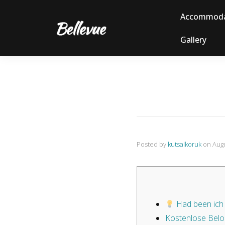
Accommoda
Gallery
Posted by
kutsalkoruk
on
Augu
Had been ich h
Kostenlose Belo