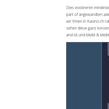
Dies existireren mindest
part of angewandten ader
wir Ihnen in Kasino.ch r
sehen diese ganz konzent
and ist und bleibt & blei