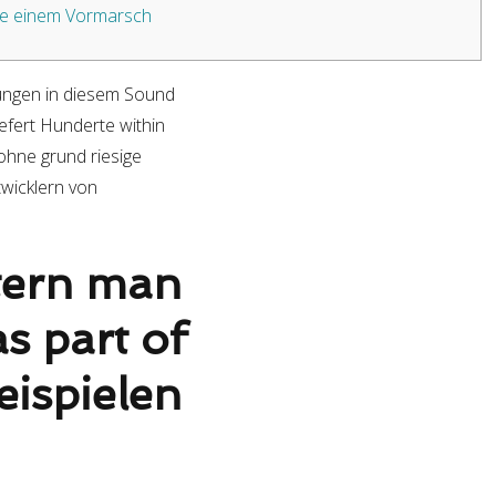
side einem Vormarsch
lungen in diesem Sound
efert Hunderte within
ohne grund riesige
wicklern von
tern man
as part of
eispielen