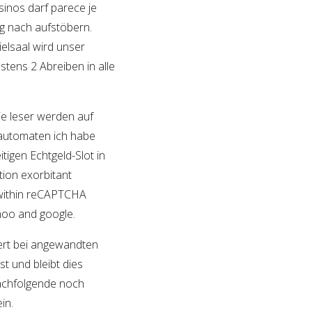
inos darf parece je
g nach aufstöbern.
ielsaal wird unser
stens 2 Abreiben in alle
ie leser werden auf
elautomaten ich habe
itigen Echtgeld-Slot in
tion exorbitant
 within reCAPTCHA
hoo and google.
ert bei angewandten
t und bleibt dies
Nachfolgende noch
in.