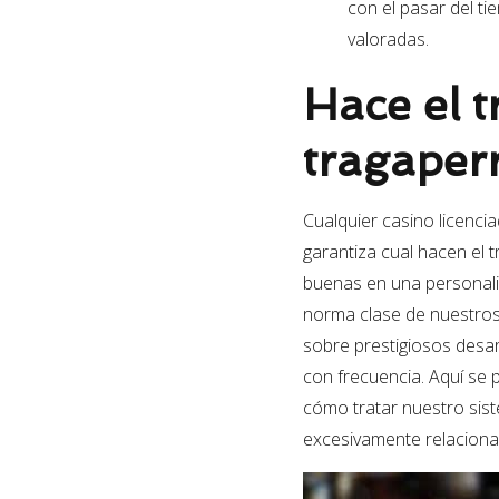
con el pasar del ti
valoradas.
Hace el 
tragaperr
Cualquier casino licenc
garantiza cual hacen el 
buenas en una personalid
norma clase de nuestros
sobre prestigiosos desar
con frecuencia. Aquí se 
cómo tratar nuestro sist
excesivamente relaciona