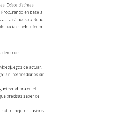
s. Existe distintas
. Procurando en base a
s activará nuestro Bono
 hacia el pelo inferior
ma demo del
 videojuegos de actuar.
r sin intermediarios sin
uguetear ahora en el
que precisas saber de
n sobre mejores casinos