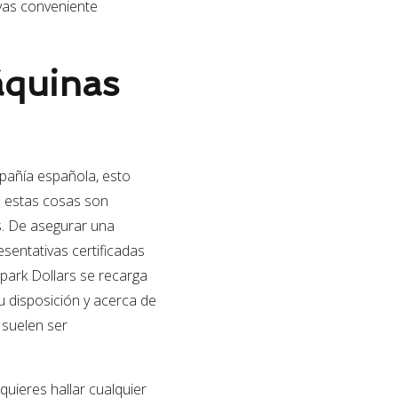
ivas conveniente
áquinas
pañía española, esto
s estas cosas son
s. De asegurar una
entativas certificadas
park Dollars se recarga
u disposición y acerca de
 suelen ser
quieres hallar cualquier