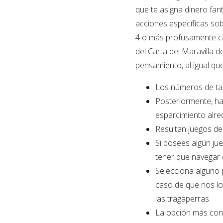
que te asigna dinero fant
acciones específicas so
4 o más profusamente cas
del Carta del Maravilla 
pensamiento, al igual qu
Los números de tam
Posteriormente, ha
esparcimiento alr
Resultan juegos de
Si posees algún ju
tener que navegar 
Selecciona alguno 
caso de que nos lo
las tragaperras.
La opción más conv