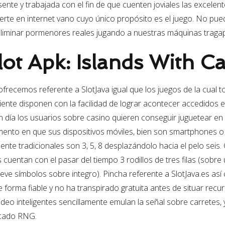
ente y trabajada con el fin de que cuenten joviales las excelent
erte en internet vano cuyo único propósito es el juego. No pue
 eliminar pormenores reales jugando a nuestras máquinas traga
lot Apk: Islands With C
ofrecemos referente a SlotJava igual que los juegos de la cual t
biente disponen con la facilidad de lograr acontecer accedido
n día los usuarios sobre casino quieren conseguir juguetear en 
nto en que sus dispositivos móviles, bien son smartphones o
e tradicionales son 3, 5, 8 desplazándolo hacia el pelo seis.
 cuentan con el pasar del tiempo 3 rodillos de tres filas (sobr
ve símbolos sobre integro). Pincha referente a SlotJava.es así­ 
forma fiable y no ha transpirado gratuita antes de situar recu
video inteligentes sencillamente emulan la señal sobre carretes,
icado RNG.