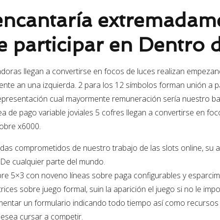
encantarí­a extremadam
 participar en Dentro d
oras llegan a convertirse en focos de luces realizan empezando
e an una izquierda. 2 para los 12 símbolos forman unión a par
presentación cual mayormente remuneración serí­a nuestro baúl
ea de pago variable joviales 5 cofres llegan a convertirse en fo
sobre x6000.
das comprometidos de nuestro trabajo de las slots online, su a
 De cualquier parte del mundo.
obre 5×3 con noveno líneas sobre paga configurables y esparci
trices sobre juego formal, suin la aparición el juego si no le im
entar un formulario indicando todo tiempo así­ como recursos 
desea cursar a competir.