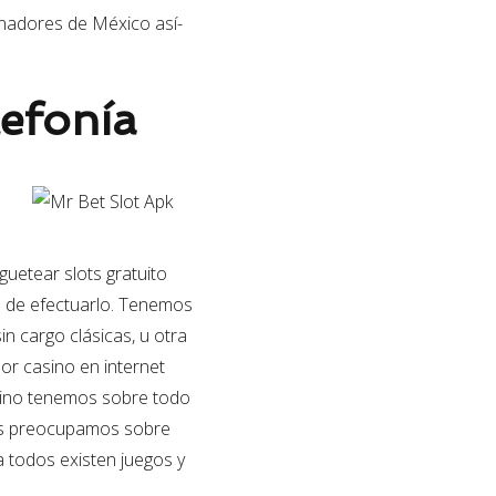
anadores de México así­
efonía
guetear slots gratuito
s de efectuarlo. Tenemos
n cargo clásicas, u otra
dor casino en internet
sino tenemos sobre todo
nos preocupamos sobre
a todos existen juegos y