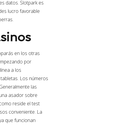
es datos. Slotpark es
des lucro favorable
perras.
asinos
oparás en los otras
s empezando por
línea a los
 tabletas. Los números
 Generalmente las
e una asador sobre
como reside el test
rsos conveniente. La
 ya que funcionan