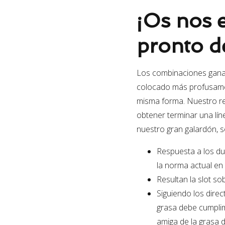
¡Os nos 
pronto de
Los combinaciones ganad
colocado más profusament
misma forma. Nuestro re
obtener terminar una lín
nuestro gran galardón, 
Respuesta a los du
la norma actual en
Resultan la slot s
Siguiendo los direc
grasa debe cumplim
amiga de la grasa 