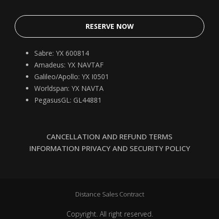
RESERVE NOW
Sabre: YX 600814
Amadeus: YX NAVTAF
Galileo/Apollo: YX I0501
Worldspan: YX NAVTA
PegasusGL: GL44881
CANCELLATION AND REFUND TERMS
INFORMATION PRIVACY AND SECURITY POLICY
Distance Sales Contract
Copyright. All right reserved.