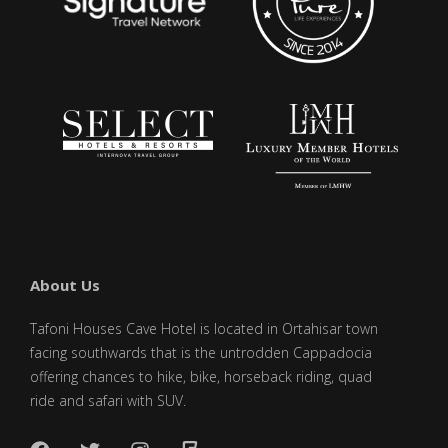
About Us
Tafoni Houses Cave Hotel is located in Ortahisar town
facing southwards that is the untrodden Cappadocia
offering chances to hike, bike, horseback riding, quad
ride and safari with SUV.