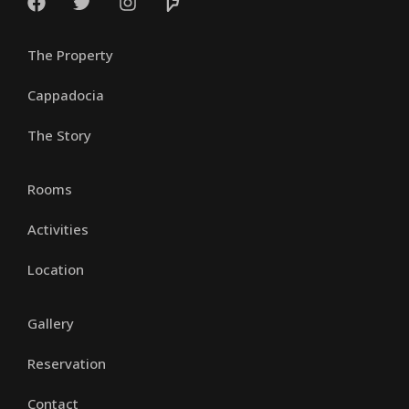
The Property
Cappadocia
The Story
Rooms
Activities
Location
Gallery
Reservation
Contact