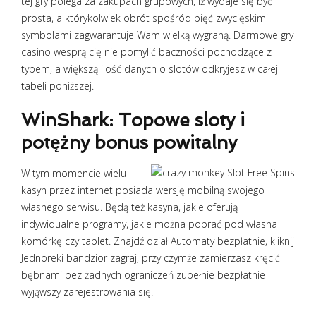
tej gry polega za zakupach grupowych, iż wydaje się być
prosta, a którykolwiek obrót spośród pięć zwycięskimi
symbolami zagwarantuje Wam wielką wygraną. Darmowe gry
casino wesprą cię nie pomylić baczności pochodzące z
typem, a większą ilość danych o slotów odkryjesz w całej
tabeli poniższej.
WinShark: Topowe sloty i
potężny bonus powitalny
W tym momencie wielu
kasyn przez internet posiada wersję mobilną swojego
własnego serwisu. Będą też kasyna, jakie oferują
indywidualne programy, jakie można pobrać pod własna
komórkę czy tablet. Znajdź dział Automaty bezpłatnie, kliknij
Jednoreki bandzior zagraj, przy czymże zamierzasz kręcić
bębnami bez żadnych ograniczeń zupełnie bezpłatnie
wyjąwszy zarejestrowania się.