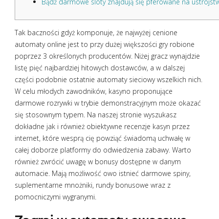
Bądź darmowe sloty znajdują się pferowane na ustrojst
Tak baczności gdyż komponuje, że najwyżej cenione
automaty online jest to przy dużej większości gry robione
poprzez 3 określonych producentów. Niżej gracz wynajdzie
listę pięć najbardziej hitowych dostawców, a w dalszej
części podobnie ostatnie automaty sieciowy wszelkich nich.
W celu młodych zawodników, kasyno proponujące
darmowe rozrywki w trybie demonstracyjnym może okazać
się stosownym typem.
Na naszej stronie wyszukasz
dokładne jak i również obiektywne recenzje kasyn przez
internet, które wesprą cię powziąć świadomą uchwałę w
całej doborze platformy do odwiedzenia zabawy. Warto
również zwrócić uwagę w bonusy dostępne w danym
automacie. Mają możliwość owo istnieć darmowe spiny,
suplementarne mnożniki, rundy bonusowe wraz z
pomocniczymi wygranymi.