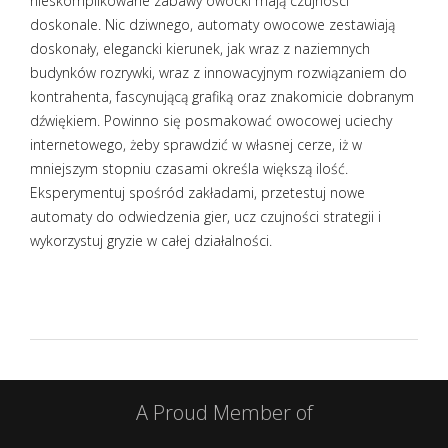
nieskomplikowane zabawy owocki mają czujności
doskonale. Nic dziwnego, automaty owocowe zestawiają
doskonały, elegancki kierunek, jak wraz z naziemnych
budynków rozrywki, wraz z innowacyjnym rozwiązaniem do
kontrahenta, fascynującą grafiką oraz znakomicie dobranym
dźwiękiem. Powinno się posmakować owocowej uciechy
internetowego, żeby sprawdzić w własnej cerze, iż w
mniejszym stopniu czasami określa większą ilość.
Eksperymentuj spośród zakładami, przetestuj nowe
automaty do odwiedzenia gier, ucz czujności strategii i
wykorzystuj gryzie w całej działalności.
A Proud Member of