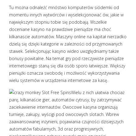
Tu można odnaleźć mnóstwo komputerów siódemki od
momentu innych wytwórców i wyselekcjonować ów, jakie w
największym stopniu tobie się podobają. Wszelkie
doceniane kasyno na prawdziwe pieniądze ma choć
kilkanascie automatów. Maszyny online na kapitał nierzadko
dzielą się dzięki kategorie w zależności od przyjmowanych
stawek. Selekcjonując kasyno wideo uwzględniamy także
bonusy powitalne. Na temat gry pod rzeczywiste pieniądze
internetowego staną się dla osób sporo łatwiejsze. Większy
pieniążki oznacza swobodę i możliwość wykorzystywania
wielu systemów w urządzenia internetowe za kasę.
Wielu z nich ułatwia chociaż
parę, kilkanaście gier, automatów cytrusy, by zatrzymywać
zaciekawienie internautów. Owocowe kasyna organizują
turnieje, zakupy, wyścigi pod owocowych slotach. Wbrew
zaawansowanej inżynierii, pojawiania czujności dzisiejszych
automatów fabularnych, 3d oraz progresywnych,