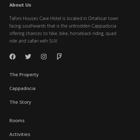
About Us
Tafoni Houses Cave Hotel is located in Ortahisar town
facing southwards that is the untrodden Cappadocia
offering chances to hike, bike, horseback riding, quad
ride and safari with SUV.
The Property
Cappadocia
The Story
Rooms
Activities