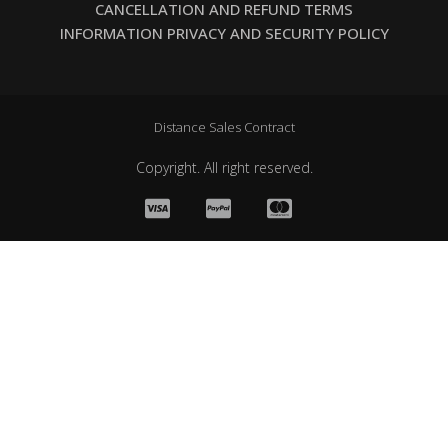
CANCELLATION AND REFUND TERMS
INFORMATION PRIVACY AND SECURITY POLICY
Distance Sales Contract
Copyright. All right reserved.