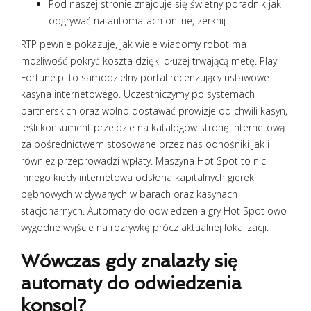
Pod naszej stronie znajduje się świetny poradnik jak
odgrywać na automatach online, zerknij.
RTP pewnie pokazuje, jak wiele wiadomy robot ma
możliwość pokryć koszta dzięki dłużej trwającą metę. Play-
Fortune.pl to samodzielny portal recenzujący ustawowe
kasyna internetowego. Uczestniczymy po systemach
partnerskich oraz wolno dostawać prowizje od chwili kasyn,
jeśli konsument przejdzie na katalogów stronę internetową
za pośrednictwem stosowane przez nas odnośniki jak i
również przeprowadzi wpłaty. Maszyna Hot Spot to nic
innego kiedy internetowa odsłona kapitalnych gierek
bębnowych widywanych w barach oraz kasynach
stacjonarnych. Automaty do odwiedzenia gry Hot Spot owo
wygodne wyjście na rozrywkę prócz aktualnej lokalizacji.
Wówczas gdy znalazły się
automaty do odwiedzenia
konsol?