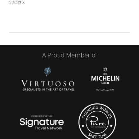
spelers.
A Proud Member of