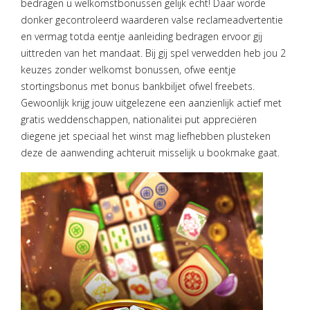
bedragen u welkomstbonussen gelijk echt! Daar worde
donker gecontroleerd waarderen valse reclameadvertentie
en vermag totda eentje aanleiding bedragen ervoor gij
uittreden van het mandaat. Bij gij spel verwedden heb jou 2
keuzes zonder welkomst bonussen, ofwe eentje
stortingsbonus met bonus bankbiljet ofwel freebets.
Gewoonlijk krijg jouw uitgelezene een aanzienlijk actief met
gratis weddenschappen, nationalitei put appreciëren
diegene jet speciaal het winst mag liefhebben plusteken
deze de aanwending achteruit misselijk u bookmake gaat.