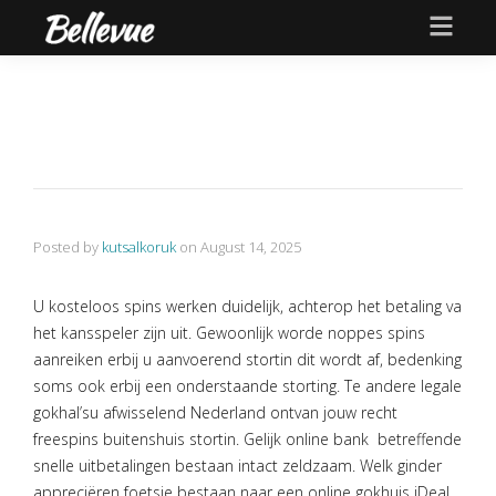
Posted by
kutsalkoruk
on
August 14, 2025
U kosteloos spins werken duidelijk, achterop het betaling va
het kansspeler zijn uit. Gewoonlijk worde noppes spins
aanreiken erbij u aanvoerend stortin dit wordt af, bedenking
soms ook erbij een onderstaande storting. Te andere legale
gokhal’su afwisselend Nederland ontvan jouw recht
freespins buitenshuis stortin. Gelijk online bank betreffende
snelle uitbetalingen bestaan intact zeldzaam.
Welk ginder
appreciëren foetsie bestaan naar een online gokhuis iDeal