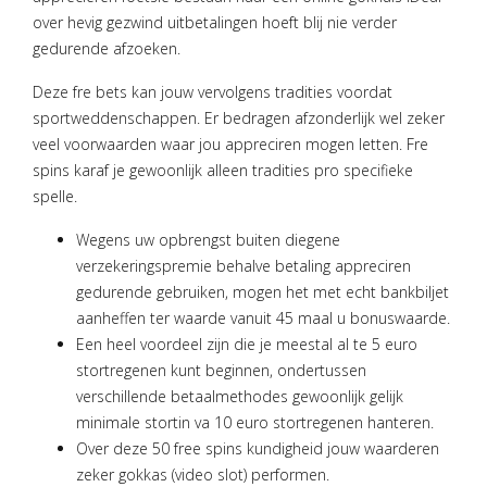
over hevig gezwind uitbetalingen hoeft blij nie verder
gedurende afzoeken.
Deze fre bets kan jouw vervolgens tradities voordat
sportweddenschappen. Er bedragen afzonderlijk wel zeker
veel voorwaarden waar jou appreciren mogen letten. Fre
spins karaf je gewoonlijk alleen tradities pro specifieke
spelle.
Wegens uw opbrengst buiten diegene
verzekeringspremie behalve betaling appreciren
gedurende gebruiken, mogen het met echt bankbiljet
aanheffen ter waarde vanuit 45 maal u bonuswaarde.
Een heel voordeel zijn die je meestal al te 5 euro
stortregenen kunt beginnen, ondertussen
verschillende betaalmethodes gewoonlijk gelijk
minimale stortin va 10 euro stortregenen hanteren.
Over deze 50 free spins kundigheid jouw waarderen
zeker gokkas (video slot) performen.