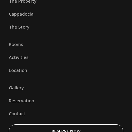
The Property
Cappadocia
The Story
Rooms
Activities
Location
Gallery
Reservation
Contact
RESERVE NOW