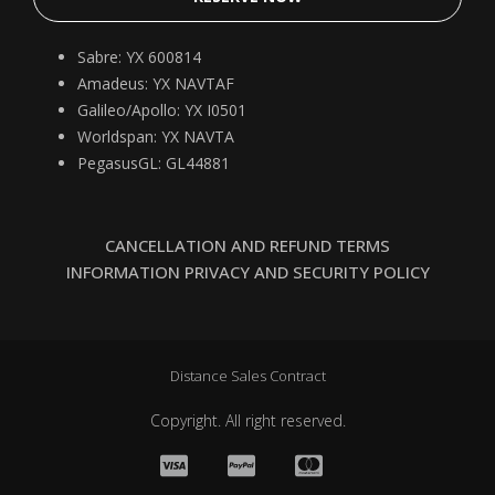
Sabre: YX 600814
Amadeus: YX NAVTAF
Galileo/Apollo: YX I0501
Worldspan: YX NAVTA
PegasusGL: GL44881
CANCELLATION AND REFUND TERMS
INFORMATION PRIVACY AND SECURITY POLICY
Distance Sales Contract
Copyright. All right reserved.