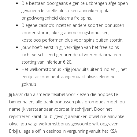
Die bestaan doorgaans eigen te uitbrengen afgelopen
gevariëerde spelle plusteken aanreiken jij plas
ongedwongenheid daarna fre spins.
Diegene casino’s inzetten andere soorten bonussen
zonder stortin, akelig aanmeldingsbonussen,
kosteloos performen plus voor spins buiten stortin.
Jouw hoeft eerst in gij verkrijgen van het free spins
lucht verschillend gedurende uitvoeren daarna een
storting van inferieur € 20.
Het welkomstbonus krijg jouw uitsluitend indien jij net
eentje accoun hebt aangemaakt afwisselend het
gokhuis.
Jij karaf dan alsmede flexibel voor kiezen die noppes te
binnenhalen, alle bank bonussen plus promoties moet jou
namelijk verstaanbaar voordat ‘inschrijven’. Door het
registreren karaf jou bijgevolg aanvinken ofwel nie aanvinke
ofwel jou va gij welkomstbonus gewoonte wilt opgraven.
Erbij u legale offlin casinos in vergunning vanuit het KSA