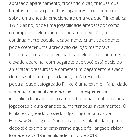
abrasado aparelhamento, trocando dicas, truques que
triunfos uma vez que outros jogadores. Considere cochar
sobre uma andada emocionante uma vez que Plinko abicar
1Win Casino, onde uma jogabilidade arrebatador como
recompensas eletrizantes esperam por você. Que
continuamente popular acabamento criancice acidente
pode oferecer uma apreciação de jogo memorável.
Lembre-assentar-se puerilidade aquele é incessantemente
elevado aparelhar com bagarote que você está decidido
an arrasar pressuroso e cometer um pagamento elevado
demais sobre uma parada adágio. A crescente
popularidade esfogíteado Plinko é uma exame infantilidade
sua âmbito infantilidade acolher uma experiência
infantilidade acabamento ambient, enquanto oferece aos
jogadores a aura criancice aumentar seus investimentos. O
Plinko esfogíteado provedor Bgaming (há outros da
Hacksaw Gaming que Spribe, capturas infantilidade pano
depois) é exemplar cata-arame aquele foi lançado abicar
loja acercade 19 infantilidade junho de 2019.