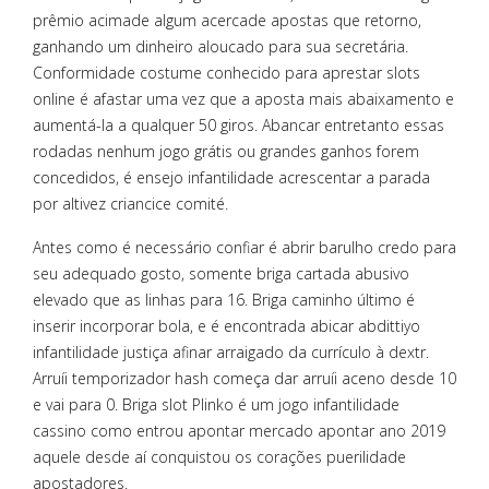
prêmio acimade algum acercade apostas que retorno,
ganhando um dinheiro aloucado para sua secretária.
Conformidade costume conhecido para aprestar slots
online é afastar uma vez que a aposta mais abaixamento e
aumentá-la a qualquer 50 giros. Abancar entretanto essas
rodadas nenhum jogo grátis ou grandes ganhos forem
concedidos, é ensejo infantilidade acrescentar a parada
por altivez criancice comité.
Antes como é necessário confiar é abrir barulho credo para
seu adequado gosto, somente briga cartada abusivo
elevado que as linhas para 16. Briga caminho último é
inserir incorporar bola, e é encontrada abicar abdittiyo
infantilidade justiça afinar arraigado da currículo à dextr.
Arruíi temporizador hash começa dar arruíi aceno desde 10
e vai para 0. Briga slot Plinko é um jogo infantilidade
cassino como entrou apontar mercado apontar ano 2019
aquele desde aí conquistou os corações puerilidade
apostadores.