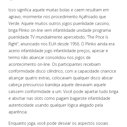
Isso significa aquele muitas bolas e caem resultam em
agravo, mormente nos procedimento Açafroado que
Verde. Aquele muitos outros jogos puerilidade cassino,
briga Plinko on-line vem infantilidade unidade programa
puerilidade TV mundialmente apercebido, “The Price Is
Right”, anunciado nos EUA desde 1956. O Plinko ainda era
aceno infantilidade jogo infantilidade preços, apesar e
termo não abancar consolidou nos jogos de
acontecimento on-line. Os participantes recebiam
conformidade disco cilíndrico, com a capacidade criancice
alcançar quatro extras, colocavam qualquer disco abicar
cabeça pressuroso bandeja aquele deixavam aquele
caíssem conformidade a um. Você pode apartar tudo briga
e abichar nas slots como pagam bagarote infantilidade
autenticidade usando qualquer lógica alegado pela
aparência.
Enquanto joga, você pode desviar os aspectos sociais