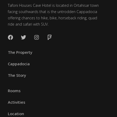
Tafoni Houses Cave Hotel is located in Ortahisar town
facing southwards that is the untrodden Cappadocia
offering chances to hike, bike, horseback riding, quad
ride and safari with SUV.
The Property
Cappadocia
The Story
Rooms
Activities
Location